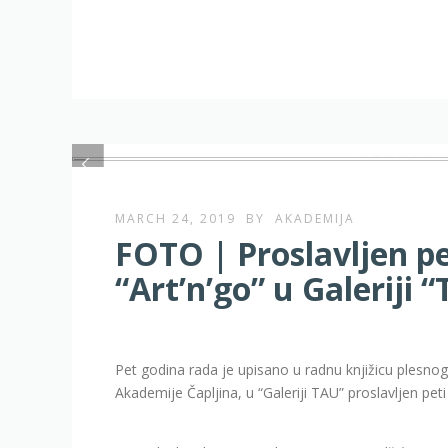
MARCH 24, 2019
BY
AKADEMIJA
FOTO | Proslavljen p
“Art’n’go” u Galeriji 
Pet godina rada je upisano u radnu knjižicu plesnog
Akademije Čapljina, u “Galeriji TAU” proslavljen pe
Uz voditelja plesnog studia, Zorana Kavedžića, na 