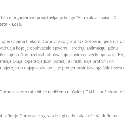
 bit će organizirano predstavljanje knjige “Admiralovi zapisi – O
zeta – Loše.
im operacijama tijekom Domovinskog rata. Uz Gotovinu, jedan je od
područja koje je obuhvaćalo sjevernu i srednju Dalmaciju, južnu
kih uspjeha Domazetovih obuhvaćaju planiranje većih operacija HV,
cija Oluja, Operacija Južni potez), a i razbijanje protivničkih
r (vjerojatno najspektakularniji je primjer prisluškivanja Miloševića u
u Domovinskom ratu bit će upriličeno u “Galeriji TAU” s početkom od
nati viđenje Domovinskog rata iz ugla admirala Loše da dođu na