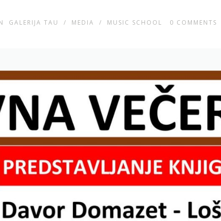
IN
GALERIJA TAU
/
MEDIA
/
MUSIC SCHOOL
0
COMMENTS