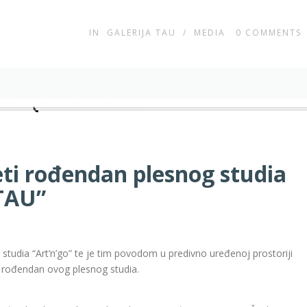
IN
GALERIJA TAU
/
MEDIA
0
COMMENTS
eti rođendan plesnog studia
“TAU”
 studia “Art’n’go” te je tim povodom u predivno uređenoj prostoriji
ti rođendan ovog plesnog studia.
rođendansku proslavu odazvali su se građani ne samo iz Čapljine,