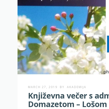
MARCH 27, 2019
BY
AKADEMIJA
Književna večer s a
Domazetom – Lošom u