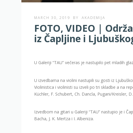
MARCH 30, 2019
BY
AKADEMIJA
FOTO, VIDEO | Održa
iz Čapljine i Ljubuško
U Galeriji “TAU” večeras je nastupilo pet mladih glaz
U izvedbama na violini nastupili su gosti iz Ljubuško
Violinistica i violinisti su izveli po tri skladbe a na 
Küchler, F. Schubert, Ch. Dancla, Pugani/Kreisler, D. 
Izvedbom na gitari u Galeriji “TAU” nastupio je i Čapl
Bacha, J. K. Mertza i I. Albeniza.