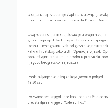
U organizaciji Akademije Čapljina 9. travnja (utorak)
pobjedi i ljubavi” hrvatskog admirala Davora Doma
Ovaj rođeni Sinjanin sudjelovao je u brojnim vojn
glavnih zapovjednika Livanjske bojišnice i bojnoga 
Bosnu i Hercegovinu. Neki od glavnih vojnostrateš
kako u Hrvatskoj, tako u BH (Operacija Bljesak, Opera
obavještajnih struktura, te prodor u protivnički tabo
njegovu beogradskom sjedištu.)
Predstavljanje svoje knjige koja govori o pobjedi 
19:30 sati.
Pozivamo sve knjigoljupce kao i one koji žele doz
predstavljanje knjige u “Galeriju TAU”.