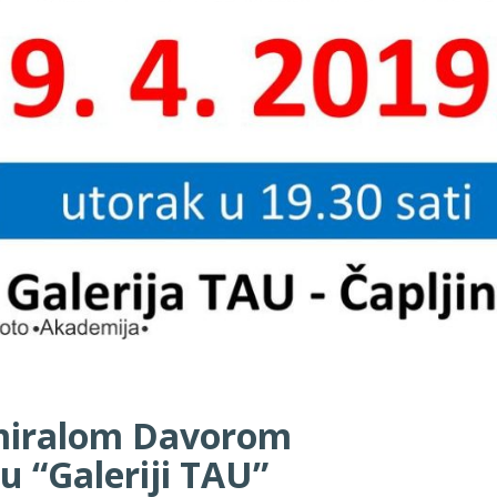
dmiralom Davorom
 “Galeriji TAU”