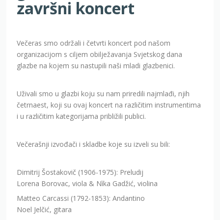
završni koncert
Večeras smo održali i četvrti koncert pod našom
organizacijom s ciljem obilježavanja Svjetskog dana
glazbe na kojem su nastupili naši mladi glazbenici.
Uživali smo u glazbi koju su nam priredili najmlađi, njih
četrnaest, koji su ovaj koncert na različitim instrumentima
i u različitim kategorijama približili publici.
Večerašnji izvođači i skladbe koje su izveli su bili:
Dimitrij Šostakovič (1906-1975): Preludij
Lorena Borovac, viola & Nìka Gadžić, violina
Matteo Carcassi (1792-1853): Andantino
Noel Jelčić, gitara