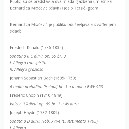
Publici su se predstavila dva mlada glazbena umjetnika:
Bernardica Miočević (klavir) i Josip Terzić (gitara).
Bernardica Miočević je publiku oduševljavala izvođenjem
skladbi:
Friedrich Kuhalu (1786-1832)
Sonatina u C duru, op. 55 br. 3
I. Allegro con spirito
II. Allegro grazioso
Johann Sebastian Bach (1685-1750)
6 malih preludija: Preludij br. 3 u d mol u BWV 953
Frederic Chopin (1810-1849)
Valcer “L’Adieu” op. 69 br. 1 u As duru
Joseph Haydn (1732-1809)
Sonata u D duru, Hob. XVI/4 (Divertimento 1765)
I. Allegro