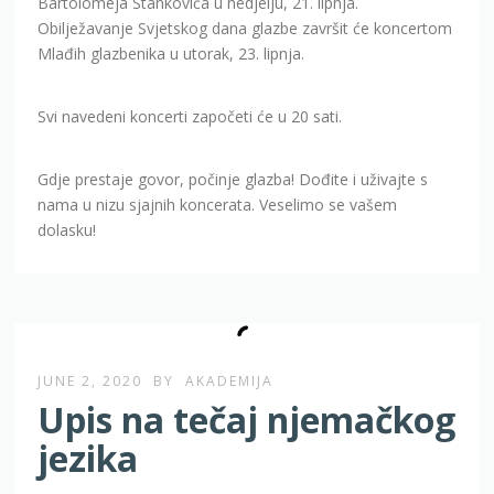
Bartolomeja Stankovića u nedjelju, 21. lipnja.
Obilježavanje Svjetskog dana glazbe završit će koncertom
Mlađih glazbenika u utorak, 23. lipnja.
Svi navedeni koncerti započeti će u 20 sati.
Gdje prestaje govor, počinje glazba! Dođite i uživajte s
nama u nizu sjajnih koncerata. Veselimo se vašem
dolasku!
JUNE 2, 2020
BY
AKADEMIJA
Upis na tečaj njemačkog
jezika