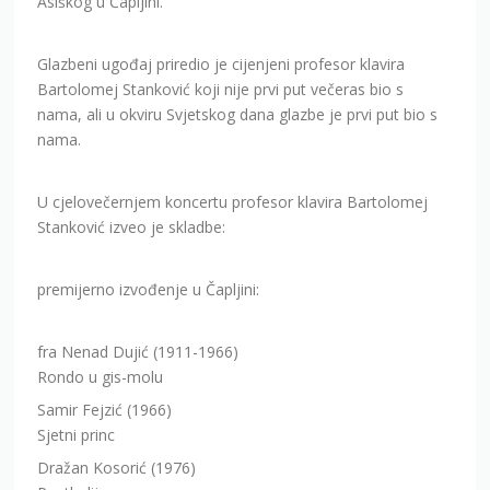
Asiškog u Čapljini.
Glazbeni ugođaj priredio je cijenjeni profesor klavira
Bartolomej Stanković koji nije prvi put večeras bio s
nama, ali u okviru Svjetskog dana glazbe je prvi put bio s
nama.
U cjelovečernjem koncertu profesor klavira Bartolomej
Stanković izveo je skladbe:
premijerno izvođenje u Čapljini:
fra Nenad Dujić (1911-1966)
Rondo u gis-molu
Samir Fejzić (1966)
Sjetni princ
Dražan Kosorić (1976)