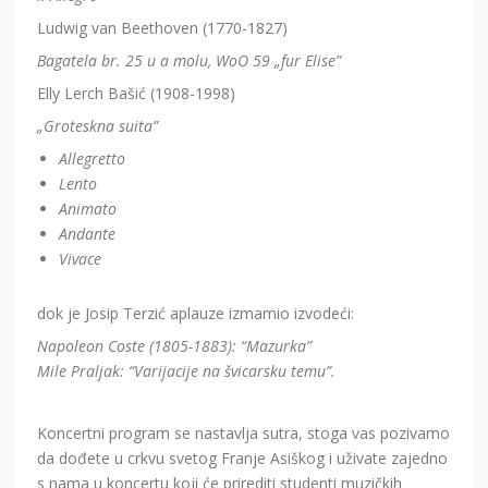
Ludwig van Beethoven (1770-1827)
Bagatela br. 25 u a molu, WoO 59 „fur Elise”
Elly Lerch Bašić (1908-1998)
„Groteskna suita”
Allegretto
Lento
Animato
Andante
Vivace
dok je Josip Terzić aplauze izmamio izvodeći:
Napoleon Coste (1805-1883): “Mazurka”
Mile Praljak: “Varijacije na švicarsku temu”.
Koncertni program se nastavlja sutra, stoga vas pozivamo
da dođete u crkvu svetog Franje Asiškog i uživate zajedno
s nama u koncertu koji će prirediti studenti muzičkih