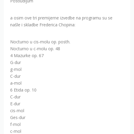
Postludijum
a osim ove tri premijerne izvedbe na programu su se
našle i skladbe Frederica Chopina:
Nocturno u cis-molu op. posth.
Nocturno u c-molu op. 48
4 Mazurke op. 67
G-dur
g-mol
C-dur
a-mol
6 Etida op. 10
C-dur
E-dur
cis-mol
Ges-dur
f-mol
c-mol