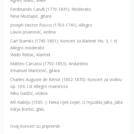
Agnes Matić, klavir
Ferdinando Carulli (1770-1841): Moderato
Nina Mustapić, gitara
Joseph-Hector Fiocco (1703-1741): Allegro
Laura Jovanović, violina
Carl Stamitz (1745-1801): Koncert za klarinet No. 3, I. st
Allegro moderato
Vlado Rebac, klarinet
Matteo Carcassi (1792-1853): Andantino
Emanuel Maričević, gitara
Charles Auguste de Bériot (1802-1870): Koncert za violinu
op. 104, I.st Allegro maestoso
Nika Gadžić, violina
Alfi Kabiljo (1935- ): Neka cijeli svijet, iz mjuzikla Jalta, Jalta
Katja Buntić, glas.
Ovaj koncert su pripremili: