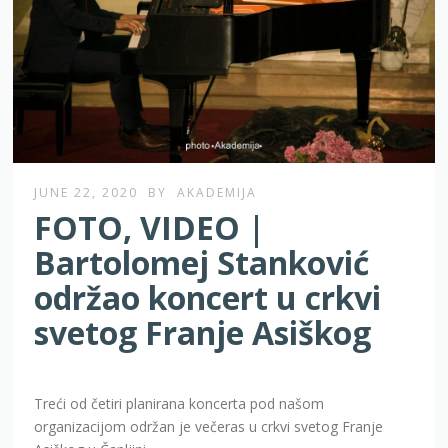
JUNE 22, 2020
BY
AKADEMIJA
FOTO, VIDEO |
Bartolomej Stanković
održao koncert u crkvi
svetog Franje Asiškog
Treći od četiri planirana koncerta pod našom
organizacijom održan je večeras u crkvi svetog Franje