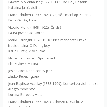
Edward Mollenhauer (1827-1914): The Boy Paganini
Katarina Jakić, violina
Franz Schubert (1797-1828): Vojnički marš op. 68 br. 2
Daria Gadže, klavir
Vittorio Monti (1868-1922): Čardaš
Laura Jovanović, violina
Mario Tarenghi (1870-1938): Ples marionete i irska
tradicionalna: O Danny boy
Katja Buntić, klavir i glas
Nathan Rubinstein: Spinnerlied
Ela Pavlović, violina
Josip Sabo: Napoleonov plač
Zlatko Rebac, gitara
Jean-Baptiste Accolay (1833-1900): Koncert za violinu, I. st
Allegro moderato
Lorena Borovac, viola
Franz Schubert (1797-1828): Scherzo D 593 br. 2