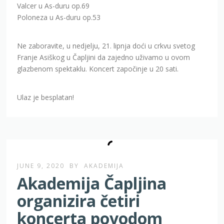
Valcer u As-duru op.69
Poloneza u As-duru op.53
Ne zaboravite, u nedjelju, 21. lipnja doći u crkvu svetog
Franje Asiškog u Čapljini da zajedno uživamo u ovom
glazbenom spektaklu. Koncert započinje u 20 sati.
Ulaz je besplatan!
JUNE 9, 2020
BY
AKADEMIJA
Akademija Čapljina
organizira četiri
koncerta povodom