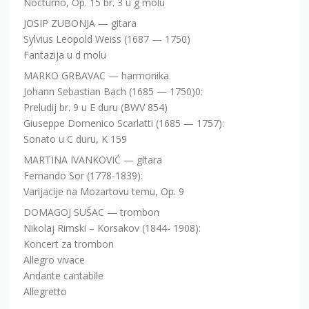
Nocturno, Op. 15 br. 3 u g molu
JOSIP ZUBONJA — gitara
Sylvius Leopold Weiss (1687 — 1750)
Fantazija u d molu
MARKO GRBAVAC — harmonika
Johann Sebastian Bach (1685 — 1750)0:
Preludij br. 9 u E duru (BWV 854)
Giuseppe Domenico Scarlatti (1685 — 1757):
Sonato u C duru, K 159
MARTINA IVANKOVIĆ — gltara
Fernando Sor (1778-1839):
Varijacije na Mozartovu temu, Op. 9
DOMAGOJ SUŠAC — trombon
Nikolaj Rimski – Korsakov (1844- 1908):
Koncert za trombon
Allegro vivace
Andante cantabile
Allegretto