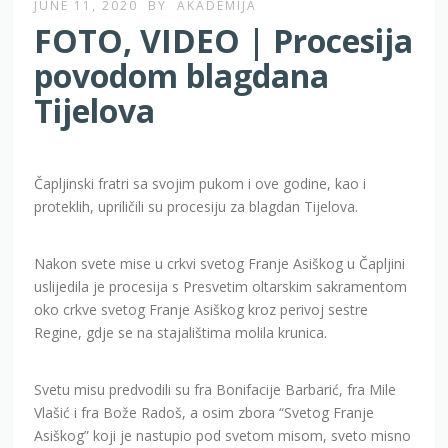
JUNE 11, 2020
BY
AKADEMIJA
FOTO, VIDEO | Procesija
povodom blagdana
Tijelova
Čapljinski fratri sa svojim pukom i ove godine, kao i
proteklih, upriličili su procesiju za blagdan Tijelova.
Nakon svete mise u crkvi svetog Franje Asiškog u Čapljini
uslijedila je procesija s Presvetim oltarskim sakramentom
oko crkve svetog Franje Asiškog kroz perivoj sestre
Regine, gdje se na stajalištima molila krunica.
Svetu misu predvodili su fra Bonifacije Barbarić, fra Mile
Vlašić i fra Bože Radoš, a osim zbora “Svetog Franje
Asiškog” koji je nastupio pod svetom misom, sveto misno