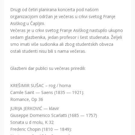
Drugi od četiri planirana koncerta pod našom
organizacijom održan je večeras u crkvi svetog Franje
Asiškog u Čapljini.
Večeras je u crkvi svetog Franje Asiškog nastupilo ukupno
sedam glazbenika, jedan profesor i šest studenata. Željeli
smo imati više sudionika ali zbog studentskih obveza
ostali studenti nisu bili s nama večeras.
Glazbeni dar publici su večeras priredili:
KREŠIMIR SUŠAC – rog / horna
Camile Saint — Saens (1835 — 1921):
Romance, Op 36
JURIJA JERKOVIĆ — klavir
Giuseppe Domenico Scarlatti (1685 — 1757)
Sonata u d molu, K 32
Frederic Chopin (1810 — 1849):