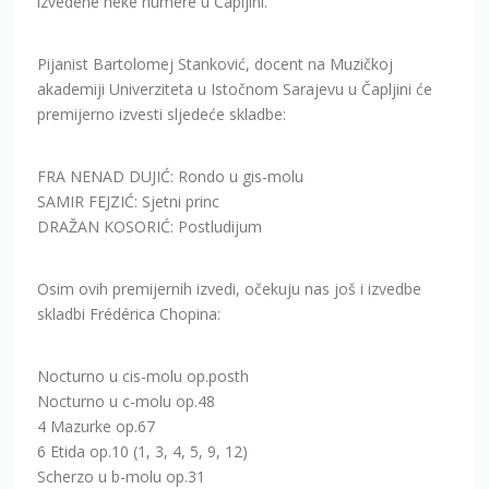
izvedene neke numere u Čapljini.
Pijanist Bartolomej Stanković, docent na Muzičkoj
akademiji Univerziteta u Istočnom Sarajevu u Čapljini će
premijerno izvesti sljedeće skladbe:
FRA NENAD DUJIĆ: Rondo u gis-molu
SAMIR FEJZIĆ: Sjetni princ
DRAŽAN KOSORIĆ: Postludijum
Osim ovih premijernih izvedi, očekuju nas još i izvedbe
skladbi Frédérica Chopina:
Nocturno u cis-molu op.posth
Nocturno u c-molu op.48
4 Mazurke op.67
6 Etida op.10 (1, 3, 4, 5, 9, 12)
Scherzo u b-molu op.31