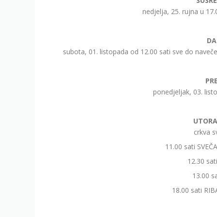
SUSR
nedjelja, 25. rujna u 17.
DA
subota, 01. listopada od 12.00 sati sve do navečer
PRE
ponedjeljak, 03. list
UTORAK
crkva s
11.00 sati SVE
12.30 sat
13.00 sa
18.00 sati RI