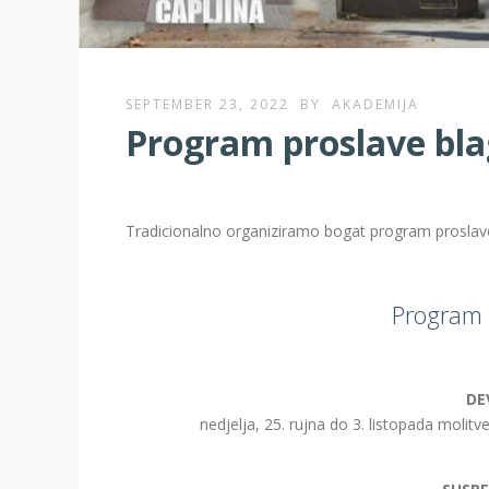
SEPTEMBER 23, 2022
BY
AKADEMIJA
Program proslave bla
Tradicionalno organiziramo bogat program proslave
Program 
DE
nedjelja, 25. rujna do 3. listopada molitv