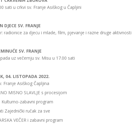
ET CRKVENIH ZBOROVA
00 sati u crkvi sv. Franje Asiškog u Čapljini
N DJECE SV. FRANJE
: radionice za djecu i mlade, film, pjevanje i razne druge aktivnosti
MINUĆE SV. FRANJE
opada uz večernju sv. Misu u 17.00 sati
, 04. LISTOPADA 2022.
v. Franje Asiškog Čapljina
ČANO MISNO SLAVLJE s procesijom
i Kulturno-zabavni program
ti Zajednički ručak za sve
BARSKA VEČER i zabavni program