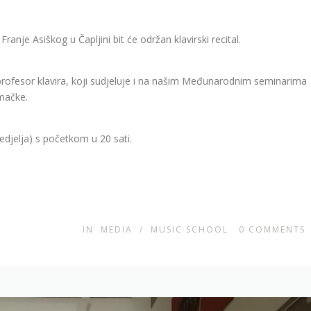
anje Asiškog u Čapljini bit će održan klavirski recital.
nji profesor klavira, koji sudjeluje i na našim Međunarodnim seminarima
emačke.
nedjelja) s početkom u 20 sati.
IN
MEDIA
/
MUSIC SCHOOL
0
COMMENTS