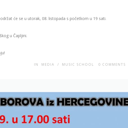
 održat će se u utorak, 08. listopada s početkom u 19 sati.
škog u Čapljini.
ju!
IN
MEDIA
/
MUSIC SCHOOL
0
COMMENTS