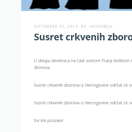
SEPTEMBER 25, 2019
BY
AKADEMIJA
Susret crkvenih zbor
U sklopu devetnica na čast svetom Franji Asiškom C
zborova.
Susret crkvenih zborova iz Hercegovine održat će se
Susret crkvenih zborova iz Hercegovine održat će se 
Svi ste pozvani!