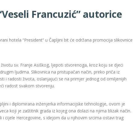
“Veseli Francuzić” autorice
rani hotela “President” u Čapljini bit će održana promocija slikovnice
j životu sv. Franje Asiškog, ljepoti stvorenoga, kroz koju se djeci
i drugim ljudima. Slikovnica na pristupačan način, preko priča iz
i i radosti života, oslanjajući se na primjer jednog od omiljenijih
eći radost svakom stvorenju.
jini i diplomirana inženjerka informacijske tehnologije, ovom je
t sveca koji je zaštitnik grada iz kojeg ona dolazi na njima blizak način.
i i cijele Hercegovine, s idejom da u njihovim srcima ostavi trag