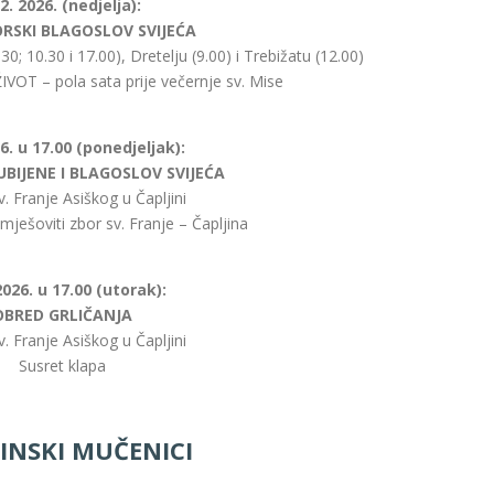
 2. 2026. (nedjelja):
RSKI BLAGOSLOV SVIJEĆA
0; 10.30 i 17.00), Dretelju (9.00) i Trebižatu (12.00)
VOT – pola sata prije večernje sv. Mise
26. u 17.00 (ponedjeljak):
UBIJENE I BLAGOSLOV SVIJEĆA
v. Franje Asiškog u Čapljini
 mješoviti zbor sv. Franje – Čapljina
 2026. u 17.00 (utorak):
OBRED GRLIČANJA
v. Franje Asiškog u Čapljini
Susret klapa
INSKI MUČENICI