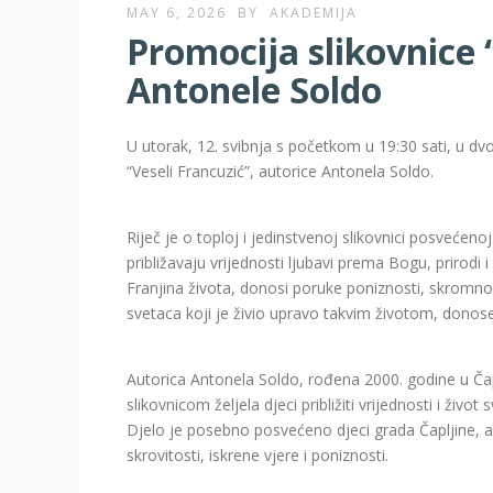
MAY 6, 2026
BY
AKADEMIJA
Promocija slikovnice 
Antonele Soldo
U utorak, 12. svibnja s početkom u 19:30 sati, u dvo
“Veseli Francuzić”, autorice Antonela Soldo.
Riječ je o toploj i jedinstvenoj slikovnici posvećeno
približavaju vrijednosti ljubavi prema Bogu, prirodi 
Franjina života, donosi poruke poniznosti, skromnost
svetaca koji je živio upravo takvim životom, donos
Autorica Antonela Soldo, rođena 2000. godine u Čapl
slikovnicom željela djeci približiti vrijednosti i živo
Djelo je posebno posvećeno djeci grada Čapljine, al
skrovitosti, iskrene vjere i poniznosti.