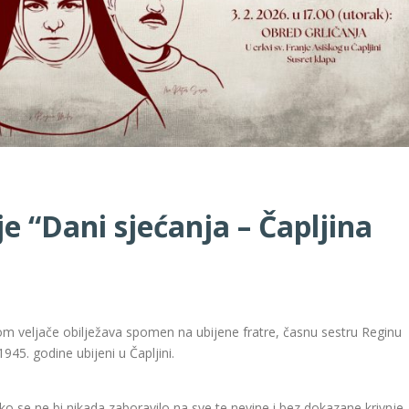
 “Dani sjećanja – Čapljina
kom veljače obilježava spomen na ubijene fratre, časnu sestru Reginu
1945. godine ubijeni u Čapljini.
ko se ne bi nikada zaboravilo na sve te nevine i bez dokazane krivnje