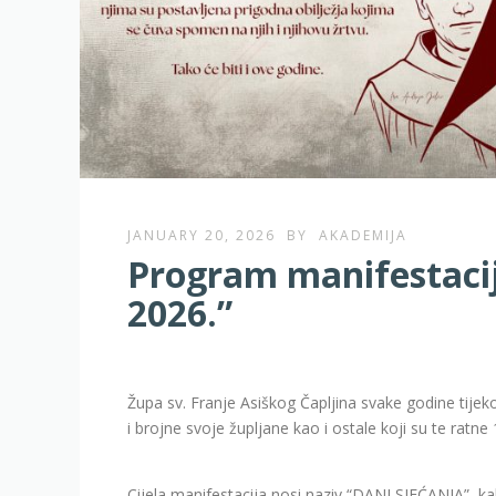
JANUARY 20, 2026
BY
AKADEMIJA
Program manifestacije
2026.”
Župa sv. Franje Asiškog Čapljina svake godine tije
i brojne svoje župljane kao i ostale koji su te ratne 
Cijela manifestacija nosi naziv “DANI SJEĆANJA”, ka