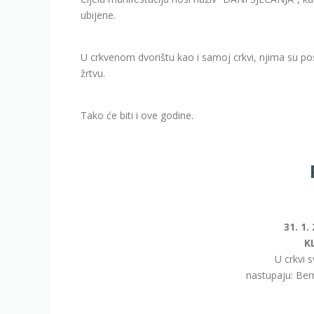
ubijene.
U crkvenom dvorištu kao i samoj crkvi, njima su po
žrtvu.
Tako će biti i ove godine.
31. 1.
K
U crkvi s
nastupaju: Ber