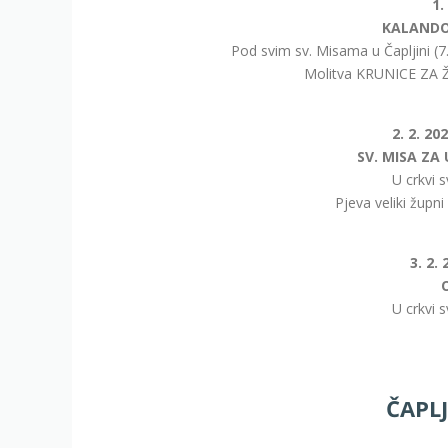
1.
KALANDO
Pod svim sv. Misama u Čapljini (7.3
Molitva KRUNICE ZA ŽI
2. 2. 20
SV. MISA ZA 
U crkvi s
Pjeva veliki župni
3. 2.
U crkvi s
ČAPLJ