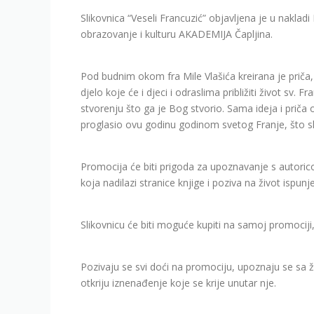
Slikovnica “Veseli Francuzić” objavljena je u naklad
obrazovanje i kulturu AKADEMIJA Čapljina.
Pod budnim okom fra Mile Vlašića kreirana je priča, 
djelo koje će i djeci i odraslima približiti život sv. 
stvorenju što ga je Bog stvorio. Sama ideja i priča o
proglasio ovu godinu godinom svetog Franje, što s
Promocija će biti prigoda za upoznavanje s autori
koja nadilazi stranice knjige i poziva na život ispu
Slikovnicu će biti moguće kupiti na samoj promociji
Pozivaju se svi doći na promociju, upoznaju se sa ž
otkriju iznenađenje koje se krije unutar nje.