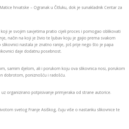
i Matice hrvatske – Ogranak u Čitluku, dok je sunakladnik Centar za
koji je svojim savjetima pratio cijeli proces i pomogao oblikovati
Franje, način na koji je živio te ljubav koju je gajio prema svakom
 slikovnici nastala je znatno ranije, još prije nego što je papa
likovnici daje dodatnu posebnost.
com, samim djelom, ali i porukom koju ova slikovnica nosi, porukom
njen dobrotom, poniznošću i radošću.
, uz organizirano potpisivanje primjeraka od strane autorice.
ivotom svetog Franje Asiškog, čuju više o nastanku slikovnice te