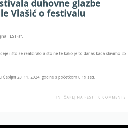
estivala duhovne glazbe
le Vlašić o festivalu
jina FEST-a”.
ideje i što se realiziralo a što ne te kako je to danas kada slavimo 25
u Čapljini 20. 11. 2024. godine s početkom u 19 sati.
IN
ČAPLJINA FEST
0
COMMENTS