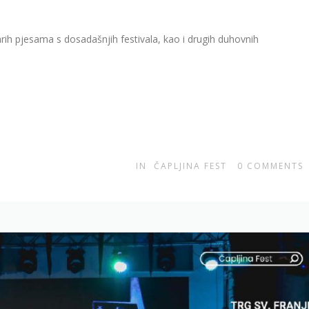
rih pjesama s dosadašnjih festivala, kao i drugih duhovnih
IN
ČAPLJINA FEST
0
COMMENTS