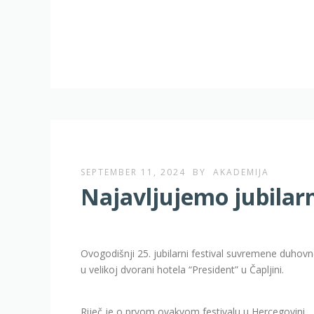
SEPTEMBER 11, 2024
BY
AKADEMIJA
Najavljujemo jubilarn
Ovogodišnji 25. jubilarni festival suvremene duhovn
u velikoj dvorani hotela “President” u Čapljini.
Riječ je o prvom ovakvom festivalu u Hercegovini.