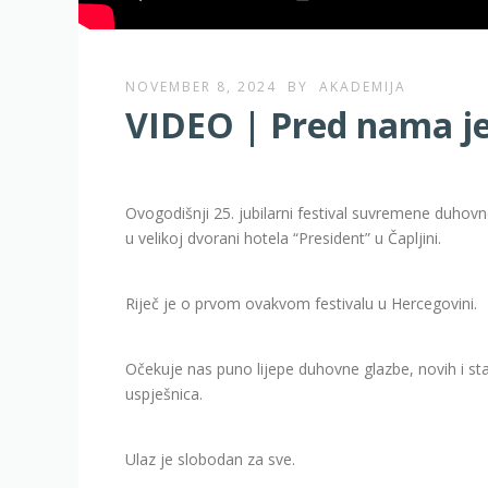
NOVEMBER 8, 2024
BY
AKADEMIJA
VIDEO | Pred nama je 
Ovogodišnji 25. jubilarni festival suvremene duhovn
u velikoj dvorani hotela “President” u Čapljini.
Riječ je o prvom ovakvom festivalu u Hercegovini.
Očekuje nas puno lijepe duhovne glazbe, novih i sta
uspješnica.
Ulaz je slobodan za sve.