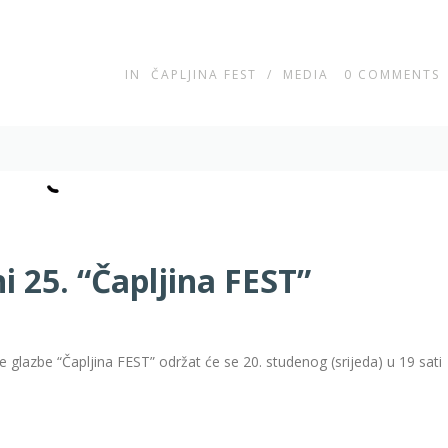
IN
ČAPLJINA FEST
/
MEDIA
0
COMMENTS
i 25. “Čapljina FEST”
e glazbe “Čapljina FEST” održat će se 20. studenog (srijeda) u 19 sati