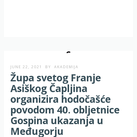
JUNE 22, 2021
BY
AKADEMIJA
Župa svetog Franje
Asiškog Čapljina
organizira hodočašće
povodom 40. obljetnice
Gospina ukazanja u
Međugorju