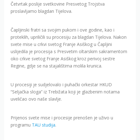
Četvrtak poslije svetkovine Presvetog Trojstva
proslavljamo blagdan Tijelova.
Čapljinski fratri sa svojim pukom i ove godine, kao i
proteklih, upriličili su procesiju za blagdan Tijelova. Nakon
svete mise u crkvi svetog Franje Asiškog u Čapljini
uslijedila je procesija s Presvetim oltarskim sakramentom
oko crkve svetog Franje Asiškog kroz perivoj sestre
Regine, gdje se na stajalištima molila krunica.
U procesiji je sudjelovalo i puhački orkestar HKUD
“Seljačka sloga” iz Trebižata koji je glazbenim notama
uveličao ovo naše slavlje.
Prijenos svete mise i procesije prenošen je uživo u
programu
TAU studija
.