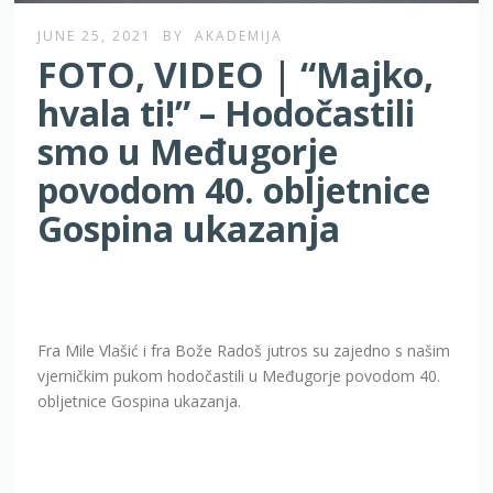
JUNE 25, 2021
BY
AKADEMIJA
FOTO, VIDEO | “Majko,
hvala ti!” – Hodočastili
smo u Međugorje
povodom 40. obljetnice
Gospina ukazanja
Fra Mile Vlašić i fra Bože Radoš jutros su zajedno s našim
vjerničkim pukom hodočastili u Međugorje povodom 40.
obljetnice Gospina ukazanja.