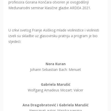
profesora Gorana Končara otvoren je ovogodišnji
Međunarodni seminar klasične glazbe ARDEA 2021.
U crkvi svetog Franje Asiškog mlade violinistice i violinisti
izveli su skladbe uz glasovirsku pratnju a program je bio
sljedeći:
Nora Kuran
Johann Sebastian Bach: Menuet
Gabriela Marušić
Wolfgang Amadeus Mozart: Valcer
Ana Dragobratović i Gabriela Marušić
Nepoznati autor: Majska pjesma