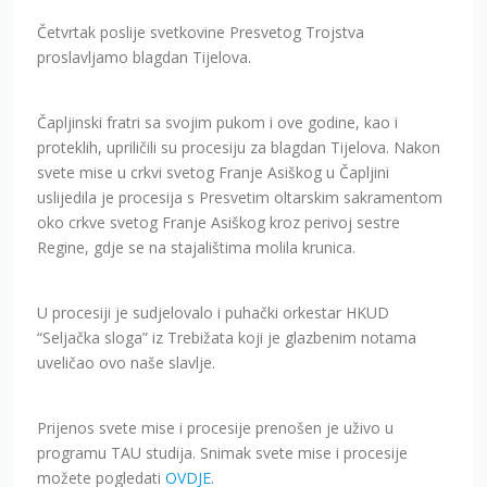
Četvrtak poslije svetkovine Presvetog Trojstva
proslavljamo blagdan Tijelova.
Čapljinski fratri sa svojim pukom i ove godine, kao i
proteklih, upriličili su procesiju za blagdan Tijelova. Nakon
svete mise u crkvi svetog Franje Asiškog u Čapljini
uslijedila je procesija s Presvetim oltarskim sakramentom
oko crkve svetog Franje Asiškog kroz perivoj sestre
Regine, gdje se na stajalištima molila krunica.
U procesiji je sudjelovalo i puhački orkestar HKUD
“Seljačka sloga” iz Trebižata koji je glazbenim notama
uveličao ovo naše slavlje.
Prijenos svete mise i procesije prenošen je uživo u
programu TAU studija. Snimak svete mise i procesije
možete pogledati
OVDJE
.