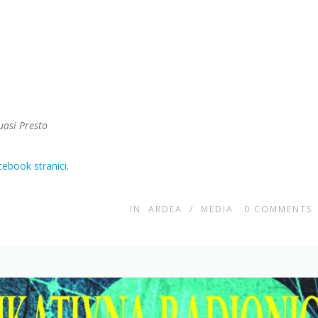
uasi Presto
cebook stranici
.
IN
ARDEA
/
MEDIA
0
COMMENTS