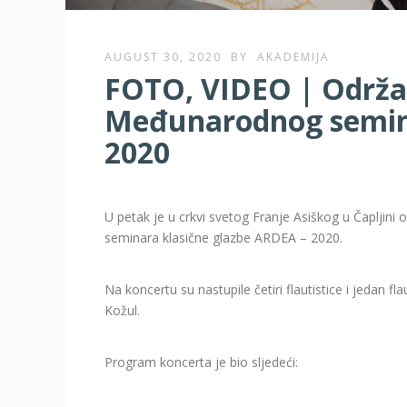
AUGUST 30, 2020
BY
AKADEMIJA
FOTO, VIDEO | Održan
Međunarodnog semina
2020
U petak je u crkvi svetog Franje Asiškog u Čaplji
seminara klasične glazbe ARDEA – 2020.
Na koncertu su nastupile četiri flautistice i jedan fla
Kožul.
Program koncerta je bio sljedeći: