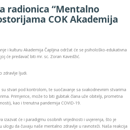
a radionica “Mentalno
rostorijama COK Akademija
je i kulturu Akademija Čapljina održat će se psihološko-edukativna
oj će predavač biti mr. sc. Zoran Kavedžić.
 zdravlje ljudi.
 da su stvari pod kontrolom, te suočavanje sa svakodnevnim stvarima
ma. Primjerice, može to biti gubitak člana uže obitelji, prometna
visnosti), kao i trenutna pandemija COVID-19.
izazvat će i paradigmu osobnih vrijednosti i uvjerenja, što je
aju ulogu da čuvaju naše mentalno zdravlje u ravnoteži. Naša reakcija