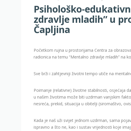
Psihološko-edukativn
zdravlje mladih” u p
Čapljina
Početkom rujna u prostorijama Centra za obrazovan
radionica na temu “Mentalno zdravlje mladih” na koj
Sve brži i zahtjevniji životni tempo utiče na mentalno
Poimanje (relativne) životne stabilnosti, osjećaja
u našim životima može biti uzdrman vanjskim faktori
nesreća, prekid, situacija u obitelji (siromaštvo, o
Kada je naš uži svijet jednom uzdrman, sama pojava 
ispravno a što ne, kao i sustav vrijednosti koje im