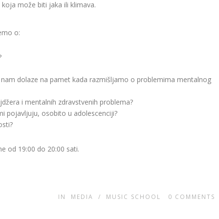
oja može biti jaka ili klimava.
ćemo o:
?
eči nam dolaze na pamet kada razmišljamo o problemima mentalnog
jdžera i mentalnih zdravstvenih problema?
i pojavljuju, osobito u adolescenciji?
sti?
ne od 19:00 do 20:00 sati.
IN
MEDIA
/
MUSIC SCHOOL
0
COMMENTS