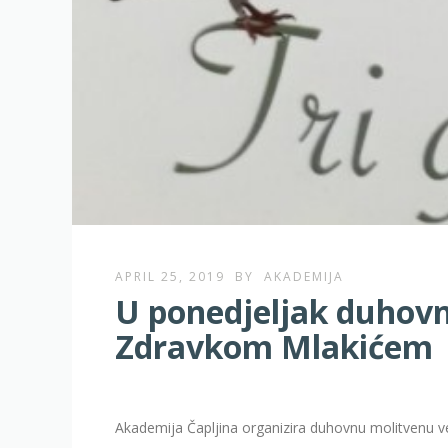
APRIL 25, 2019
BY
AKADEMIJA
U ponedjeljak duhovn
Zdravkom Mlakićem
Akademija Čapljina organizira duhovnu molitvenu več