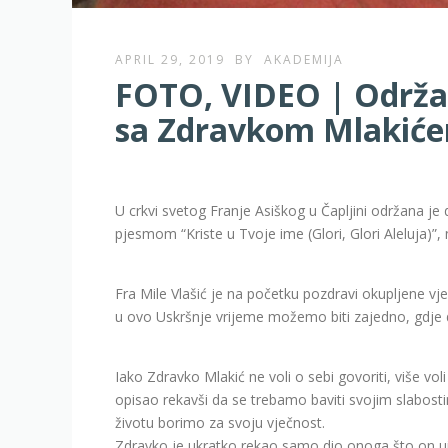
APRIL 29, 2019
BY
AKADEMIJA
FOTO, VIDEO | Održa
sa Zdravkom Mlakić
U crkvi svetog Franje Asiškog u Čapljini održana j
pjesmom “Kriste u Tvoje ime (Glori, Glori Aleluja)”
Fra Mile Vlašić je na početku pozdravi okupljene vje
u ovo Uskršnje vrijeme možemo biti zajedno, gdje
Iako Zdravko Mlakić ne voli o sebi govoriti, više vo
opisao rekavši da se trebamo baviti svojim slabost
životu borimo za svoju vječnost.
Zdravko je ukratko rekao samo dio onoga što on uist