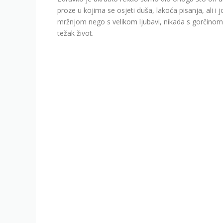
proze u kojima se osjeti duša, lakoća pisanja, ali i
mržnjom nego s velikom ljubavi, nikada s gorčinom
težak život.