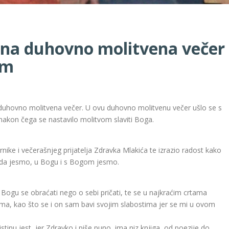
na duhovno molitvena večer
em
e duhovno molitvena večer. U ovu duhovno molitvenu večer ušlo se s
, nakon čega se nastavilo molitvom slaviti Boga.
rnike i večerašnjeg prijatelja Zdravka Mlakića te izrazio radost kako
 da jesmo, u Bogu i s Bogom jesmo.
li Bogu se obraćati nego o sebi pričati, te se u najkraćim crtama
ima, kao što se i on sam bavi svojim slabostima jer se mi u ovom
inu jest, jer Zdravko i piše puno, ima niz knjiga, od poezije do