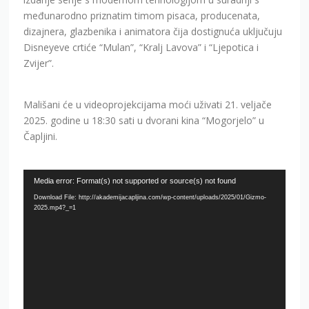
međunarodno priznatim timom pisaca, producenata,
dizajnera, glazbenika i animatora čija dostignuća uključuju
Disneyeve crtiće “Mulan”, “Kralj Lavova” i “Ljepotica i
Zvijer”.
Mališani će u videoprojekcijama moći uživati 21. veljače
2025. godine u 18:30 sati u dvorani kina “Mogorjelo” u
Čapljini.
Video
Media error: Format(s) not supported or source(s) not found
Player
Download File: http://akademijacapljina.com/wp-content/uploads/2025/01/Gizmo-
2025.mp4?_=1