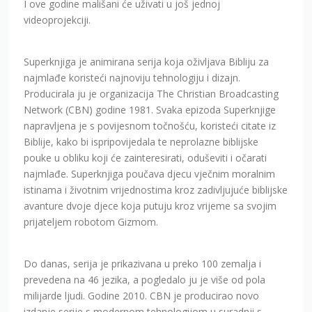
I ove godine mališani će uživati u još jednoj
videoprojekciji.
Superknjiga je animirana serija koja oživljava Bibliju za
najmlađe koristeći najnoviju tehnologiju i dizajn.
Producirala ju je organizacija The Christian Broadcasting
Network (CBN) godine 1981. Svaka epizoda Superknjige
napravljena je s povijesnom točnošću, koristeći citate iz
Biblije, kako bi ispripovijedala te neprolazne biblijske
pouke u obliku koji će zainteresirati, oduševiti i očarati
najmlađe. Superknjiga poučava djecu vječnim moralnim
istinama i životnim vrijednostima kroz zadivljujuće biblijske
avanture dvoje djece koja putuju kroz vrijeme sa svojim
prijateljem robotom Gizmom.
Do danas, serija je prikazivana u preko 100 zemalja i
prevedena na 46 jezika, a pogledalo ju je više od pola
milijarde ljudi. Godine 2010. CBN je producirao novo
izdanje serije s modernom tehnologijom u suradnji s