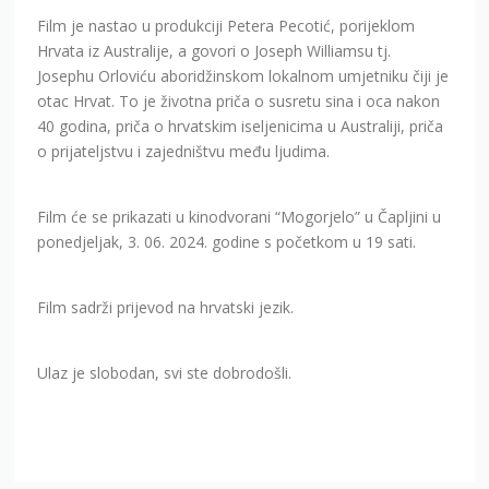
Film je nastao u produkciji Petera Pecotić, porijeklom
Hrvata iz Australije, a govori o Joseph Williamsu tj.
Josephu Orloviću aboridžinskom lokalnom umjetniku čiji je
otac Hrvat. To je životna priča o susretu sina i oca nakon
40 godina, priča o hrvatskim iseljenicima u Australiji, priča
o prijateljstvu i zajedništvu među ljudima.
Film će se prikazati u kinodvorani “Mogorjelo” u Čapljini u
ponedjeljak, 3. 06. 2024. godine s početkom u 19 sati.
Film sadrži prijevod na hrvatski jezik.
Ulaz je slobodan, svi ste dobrodošli.