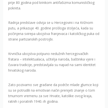
prije 80 godina pod krinkom antifašizma komunističkog
pokreta.
Radnja predstave odvija se u Hercegovini i na Križnom
putu, a prikazuje 40. godine prošloga stoljeća, kada su
počinjena svirepa ubojstva franjevaca i katoličkog puka od
strane partizanskih postrojbi.
Krvnička ubojstva potpuno nedužnih hercegovačkih
fratara – intelektualaca, učitelja naroda, baštinika vjere i
čuvara tradicije, predstavljala su napad na sami identitet
hrvatskog naroda.
Zato pozivamo sve građane da podrže mlade glumce koji
su se potrudili na emotivan način prenijeti znanje o tom
tmurnom vremenu za sve Hrvate, katolike ovog kraja,
ratnih i poratnih 1940.-ih godina.