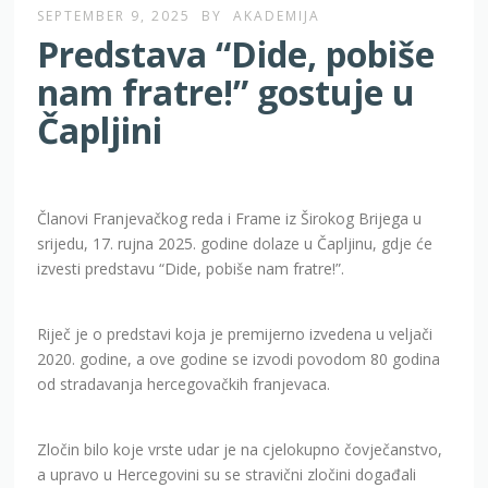
SEPTEMBER 9, 2025
BY
AKADEMIJA
Predstava “Dide, pobiše
nam fratre!” gostuje u
Čapljini
Članovi Franjevačkog reda i Frame iz Širokog Brijega u
srijedu, 17. rujna 2025. godine dolaze u Čapljinu, gdje će
izvesti predstavu “Dide, pobiše nam fratre!”.
Riječ je o predstavi koja je premijerno izvedena u veljači
2020. godine, a ove godine se izvodi povodom 80 godina
od stradavanja hercegovačkih franjevaca.
Zločin bilo koje vrste udar je na cjelokupno čovječanstvo,
a upravo u Hercegovini su se stravični zločini događali