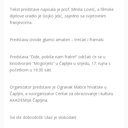
Tekst predstave napisala je prof. Mirela Lovrić, a filmske
dijelove uradio je Gojko Jelić, zajedno sa svjetovnim
franjevcima.
Predstavu izvode glumci amateri – trećari i framaši.
Predstava “Dide, pobiše nam fratre!” održati će se u
kinodvorani “Mogorjelo” u Čapljini u srijedu, 17. rujna s
početkom u 19:30 sati.
Organizator predstave je Ogranak Matice hrvatske u
Čapljini, a suorganizator Centar za obrazovanje i kulturu
AKADEMIJA Čapljina.
Svi ste dobrodošli. Ulaz je slobodan!