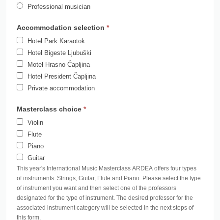
Accommodation selection
*
Hotel Park Karaotok
Hotel Bigeste Ljubuški
Motel Hrasno Čapljina
Hotel President Čapljina
Private accommodation
Masterclass choice
*
Violin
Flute
Piano
Guitar
This year's International Music Masterclass ARDEA offers four types
of instruments: Strings, Guitar, Flute and Piano. Please select the type
of instrument you want and then select one of the professors
designated for the type of instrument. The desired professor for the
associated instrument category will be selected in the next steps of
this form.