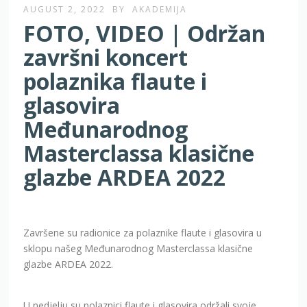
AUGUST 2, 2022
BY
AKADEMIJA
FOTO, VIDEO | Održan
završni koncert
polaznika flaute i
glasovira
Međunarodnog
Masterclassa klasične
glazbe ARDEA 2022
Završene su radionice za polaznike flaute i glasovira u
sklopu našeg Međunarodnog Masterclassa klasične
glazbe ARDEA 2022.
U nedjelju su polaznici flaute i glasovira održali svoje