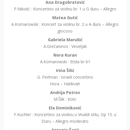
Matea Gutić
A.Komarowski : Koncert za violinu br. 2 u A duru – Allegro
giocoso
Gabriela Marušić
A.Grečaninov : Veseljak
Nora Kuran
A.Komarowski : Etida br 61
Irina Šilić
G. Perlman : Israeli concertino
Hora – Hatikvah
Andrija Petrov
M.Šlik : Kolo
Ela Dominiković
F.Kuchler : Koncertino za violinu u Vivaldi stilu, Op 15. u
Duru – Allegro moderato
Antonio Šarić
A.Vivaldi : Koncert za violinu br. 4, RV 297 – Largo