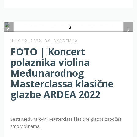
JULY 12, 2022
BY
AKADEMIJA
FOTO | Koncert
polaznika violina
Međunarodnog
Masterclassa klasične
glazbe ARDEA 2022
Šesti Međunarodni Masterclass klasične glazbe započeli
smo violinama.
Nakon natjecanja violinistica dan kasnije uslijedio je