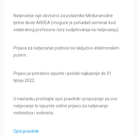
Natjecanje nije obvezno za polaznike Međunarodne
ljetne škole ARDEA (moguće je pohađati seminar kod
odabranog profesora i bez sudjelovanja na natjecanju).
Prijava za natjecanje podnosi se isključivo elektronskim
putem.
Prijavu je potrebno ispuniti i poslati najkasnije do 01.
lipnja 2022.
U nastavku pročitajte opći pravilnik i propozicije za ovo
natjecanje te ispunite online prijavu za natjecanje
violinistica i violinista.
Opći pravilnik
Prvo natjecana ARDEA za violiniste – Propozicije