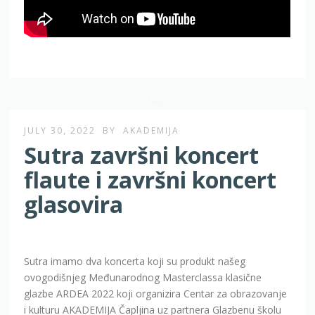
JULY 30, 2022
BY
AKADEMIJA
Sutra završni koncert
flaute i završni koncert
glasovira
Sutra imamo dva koncerta koji su produkt našeg
ovogodišnjeg Međunarodnog Masterclassa klasične
glazbe ARDEA 2022 koji organizira Centar za obrazovanje
i kulturu AKADEMIJA Čapljina uz partnera Glazbenu školu