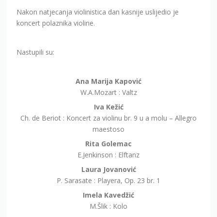
koncert polaznika violine.
Nastupili su:
Ana Marija Kapović
W.A.Mozart : Valtz
Iva Kežić
Ch. de Beriot : Koncert za violinu br. 9 u a molu – Allegro
maestoso
Rita Golemac
E.Jenkinson : Elftanz
Laura Jovanović
P. Sarasate : Playera, Op. 23 br. 1
Imela Kavedžić
M.Šlik : Kolo
Ana Dragobratović
P.Nikolić : Koncertino za violinu br. 1 u G duru – Allegro