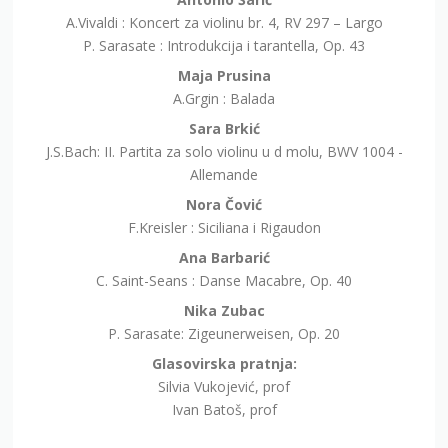
P. Sarasate : Introdukcija i tarantella, Op. 43
Maja Prusina
A.Grgin : Balada
Sara Brkić
J.S.Bach: II. Partita za solo violinu u d molu, BWV 1004 -
Allemande
Nora Čović
F.Kreisler : Siciliana i Rigaudon
Ana Barbarić
C. Saint-Seans : Danse Macabre, Op. 40
Nika Zubac
P. Sarasate: Zigeunerweisen, Op. 20
Glasovirska pratnja:
Silvia Vukojević, prof
Ivan Batoš, prof
Organizator Međunarodnog Masterclassa klasične glazbe