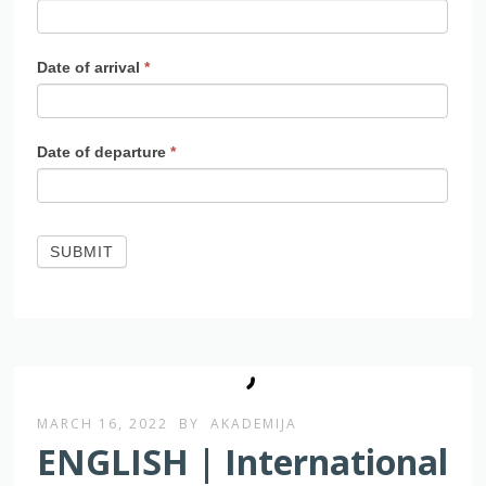
Date of arrival
*
Date of departure
*
SUBMIT
MARCH 16, 2022
BY
AKADEMIJA
ENGLISH | International
Music Masterclasses