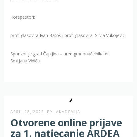
Korepetitori:
prof. glasovira Ivan Batoš i prof. glasovira Silvia Vukojević.
Sponzor je grad Čapljina – ured gradonačelnika dr.
Smiljana Vidića.
APRIL 28, 2022
BY
AKADEMIJA
Otvorene online prijave
za 1. natjecanje ARDEA
za polaznike violiniste