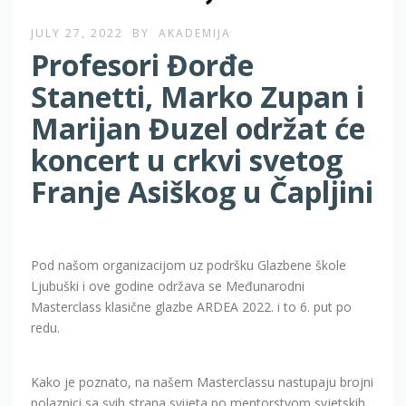
JULY 27, 2022
BY
AKADEMIJA
Profesori Đorđe
Stanetti, Marko Zupan i
Marijan Đuzel održat će
koncert u crkvi svetog
Franje Asiškog u Čapljini
Pod našom organizacijom uz podršku Glazbene škole
Ljubuški i ove godine održava se Međunarodni
Masterclass klasične glazbe ARDEA 2022. i to 6. put po
redu.
Kako je poznato, na našem Masterclassu nastupaju brojni
polaznici sa svih strana svijeta po mentorstvom svjetskih