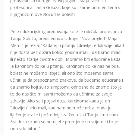
predsjednica Udruge “Novi pogled” Maja Memić i
profesorica Tanja Goluža, koje su i same primjeri žena s
dijagnozom ove zloćudne bolesti.
Prije edukacijskog predavanja koje je održala profesorica
Tanja Goluža, predsjednica Udruge “Novi pogled” Maja
Memić je rekla: “Kada ej u pitanju zdravlje, edukacije nikad
nije dosta bez obzira koliko godina imali , da li smo mladi
ili nešto starije životne dobi. Moramo biti educirane kada
je karcinom dojke u pitanju. Karcinom dojke nas ne bira,
bolest ne možemo izbjeći ali ono što možemo same
učiniti je da prepoznamo znakove, da budemo educirane i
da znamo koji su to simptomi, odnosno da znamo što je
to do nas što mi sami možemo da učinimo za svoje
zdravlje. Ako se i pojavi doza karcinoma kada je on
“ulovljen” vrlo mali, kad nam ne može ništa, onda je i
liječenje kraće i poštednije za ženu. Ja i Tanja smo vam
živi dokaz kada se primijete promjene na vrijeme i to je
ono vrlo bitno.”