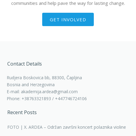
communities and help pave the way for lasting change.
GET INVOLVED
Contact Details
Rudjera Boskovica bb, 88300, Čapljina
Bosnia and Herzegovina
E-mail: akademija.ardea@gmail.com
Phone: +38763321893 / +447746724106
Recent Posts
FOTO | X. ARDEA – Održan završni koncert polaznika violine