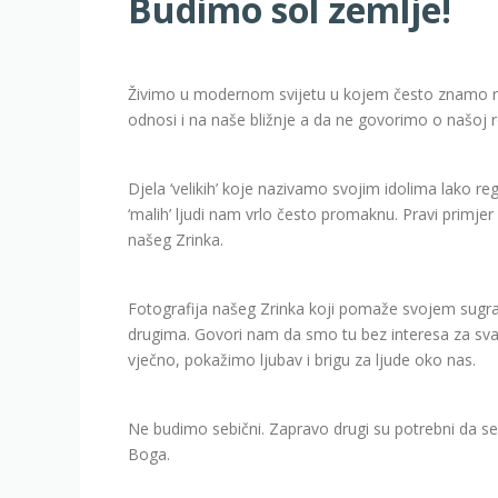
Budimo sol zemlje!
Živimo u modernom svijetu u kojem često znamo re
odnosi i na naše bližnje a da ne govorimo o našoj 
Djela ‘velikih’ koje nazivamo svojim idolima lako 
‘malih’ ljudi nam vrlo često promaknu. Pravi primj
našeg Zrinka.
Fotografija našeg Zrinka koji pomaže svojem sugra
drugima. Govori nam da smo tu bez interesa za sva
vječno, pokažimo ljubav i brigu za ljude oko nas.
Ne budimo sebični. Zapravo drugi su potrebni da se 
Boga.