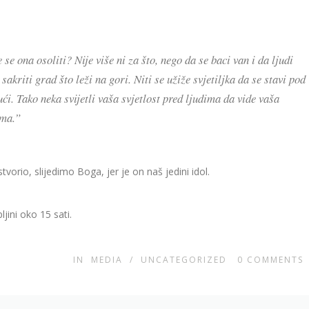
 se ona osoliti? Nije više ni za što, nego da se baci van i da ljudi
 sakriti grad što leži na gori. Niti se užiže svjetiljka da se stavi pod
ući. Tako neka svijetli vaša svjetlost pred ljudima da vide vaša
ima.”
orio, slijedimo Boga, jer je on naš jedini idol.
jini oko 15 sati.
IN
MEDIA
/
UNCATEGORIZED
0
COMMENTS