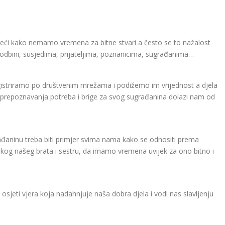
ći kako nemamo vremena za bitne stvari a često se to nažalost
rodbini, susjedima, prijateljima, poznanicima, sugrađanima…
registriramo po društvenim mrežama i podižemo im vrijednost a djela
er prepoznavanja potreba i brige za svog sugrađanina dolazi nam od
đaninu treba biti primjer svima nama kako se odnositi prema
kog našeg brata i sestru, da imamo vremena uvijek za ono bitno i
osjeti vjera koja nadahnjuje naša dobra djela i vodi nas slavljenju