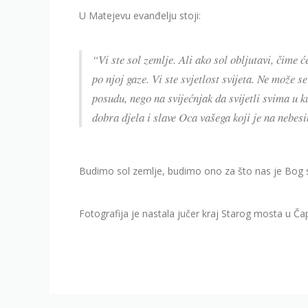
U Matejevu evanđelju stoji:
“Vi ste sol zemlje. Ali ako sol obljutavi, čime će
po njoj gaze. Vi ste svjetlost svijeta. Ne može se
posudu, nego na svijećnjak da svijetli svima u k
dobra djela i slave Oca vašega koji je na nebes
Budimo sol zemlje, budimo ono za što nas je Bog stv
Fotografija je nastala jučer kraj Starog mosta u Čapl