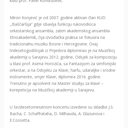
orkestarskog ansambla, zatim akademskog ansambla
Etnoakademik, čija izvođačka praksa se fokusira na
tradicionalnu muziku Bosne i Hercegovine. Ovaj
tridesetogodišnjak iz Prijedora diplomirao je na Muzičkoj
akademiji u Sarajevu 2012. godine, Odsjek za kompoziciju
u klasi prof. Asima Horozića, sa Fantazijom za simfonijski
orkestar, a na Odsjeku za Klavir, harfu, udaraljke i srodne
instrumente, smjer Klavir, diplomira 2016. godine.
Trenutno je apsolvent na Master studiju za klavir –
korepeticija na Muzičkoj akademiji u Sarajevu.
U šezdesetominutnom koncertu izvedene su skladbe J.S.
Bacha, C. Schaffrataha, D. Milhauda, A. Glazunova i
E.Cossetta.
Više fotografija i videozapis s večerašnjeg koncerta
pogledajte na našoj
Facebook stranici
.