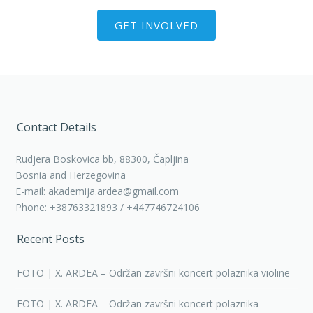
Contact Details
Rudjera Boskovica bb, 88300, Čapljina
Bosnia and Herzegovina
E-mail: akademija.ardea@gmail.com
Phone: +38763321893 / +447746724106
Recent Posts
FOTO | X. ARDEA – Održan završni koncert polaznika violine
FOTO | X. ARDEA – Održan završni koncert polaznika
violončela
Koncertom “Vivant professores” proslavljamo deset godina
glazbe, rada, inspiracije i zajedništva