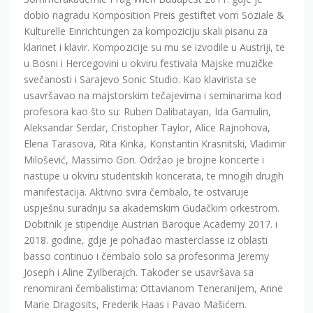
dobio nagradu Komposition Preis gestiftet vom Soziale &
Kulturelle Einrichtungen za kompoziciju skali pisanu za
klarinet i klavir. Kompozicije su mu se izvodile u Austriji, te
u Bosni i Hercegovini u okviru festivala Majske muzičke
svečanosti i Sarajevo Sonic Studio. Kao klavirista se
usavršavao na majstorskim tečajevima i seminarima kod
profesora kao što su: Ruben Dalibatayan, Ida Gamulin,
Aleksandar Serdar, Cristopher Taylor, Alice Rajnohova,
Elena Tarasova, Rita Kinka, Konstantin Krasnitski, Vladimir
Milošević, Massimo Gon. Održao je brojne koncerte i
nastupe u okviru studentskih koncerata, te mnogih drugih
manifestacija. Aktivno svira čembalo, te ostvaruje
uspješnu suradnju sa akademskim Gudačkim orkestrom.
Dobitnik je stipendije Austrian Baroque Academy 2017. i
2018. godine, gdje je pohađao masterclasse iz oblasti
basso continuo i čembalo solo sa profesorima Jeremy
Joseph i Aline Zyilberajch. Također se usavršava sa
renomirani čembalistima: Ottavianom Teneranijem, Anne
Marie Dragosits, Frederik Haas i Pavao Mašićem.