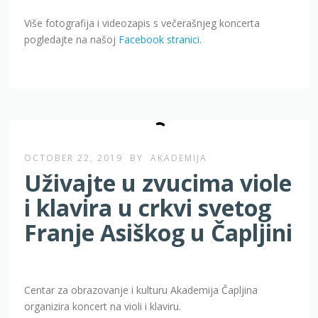
OCTOBER 22, 2019
BY
AKADEMIJA
Uživajte u zvucima viole
i klavira u crkvi svetog
Franje Asiškog u Čapljini
Centar za obrazovanje i kulturu Akademija Čapljina
organizira koncert na violi i klaviru.
U ponedjeljak, 28. listopada s početkom u 18 sati u crkvi
svetog Franje Asiškog u Čapljini će zasvirati Aida Deljkić
na violi i Miron Konjević na klaviru.