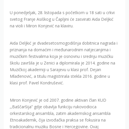
Aida Deljkić je dvadesetosmogodišnja dobitnica nagrada i
priznanja na domaćim i međunarodnim natjecanjima i
muzičkim festivalima koja je osnovnu i srednju muzičku
školu završila je u Zenici a diplomirala je 2014. godine na
Muzičkoj akademiji u Sarajevu u klasi prof. Dejan
Mlađenović, a titulu magistrirala stekla 2016. godine u
klasi prof. Pavel Kondrušević.
Miron Konjević je od 2007. godine aktivan član KUD
,,Baščaršija” gdje obavlja funkciju rukovodioca
orkestarskog ansambla, zatim akademskog ansambla
Etnoakademik, čija izvođačka praksa se fokusira na
tradicionalnu muziku Bosne i Hercegovine. Ovaj
tridesetogodišnjak iz Prijedora diplomirao je na Muzičkoj
akademiji u Sarajevu 2012. godine, Odsjek za kompoziciju
u klasi prof. Asima Horozića, sa Fantazijom za simfonijski
orkestar, a na Odsjeku za Klavir, harfu, udaraljke i srodne