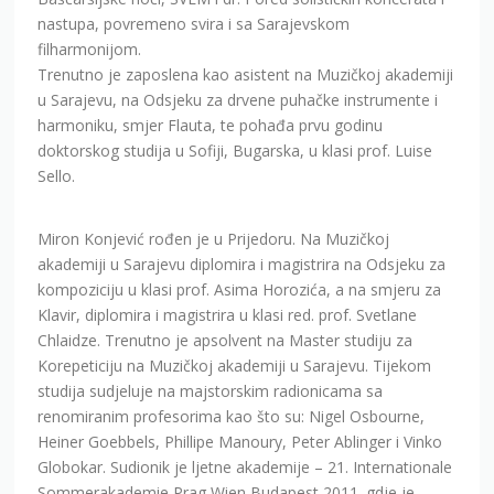
nastupa, povremeno svira i sa Sarajevskom
filharmonijom.
Trenutno je zaposlena kao asistent na Muzičkoj akademiji
u Sarajevu, na Odsjeku za drvene puhačke instrumente i
harmoniku, smjer Flauta, te pohađa prvu godinu
doktorskog studija u Sofiji, Bugarska, u klasi prof. Luise
Sello.
Miron Konjević rođen je u Prijedoru. Na Muzičkoj
akademiji u Sarajevu diplomira i magistrira na Odsjeku za
kompoziciju u klasi prof. Asima Horozića, a na smjeru za
Klavir, diplomira i magistrira u klasi red. prof. Svetlane
Chlaidze. Trenutno je apsolvent na Master studiju za
Korepeticiju na Muzičkoj akademiji u Sarajevu. Tijekom
studija sudjeluje na majstorskim radionicama sa
renomiranim profesorima kao što su: Nigel Osbourne,
Heiner Goebbels, Phillipe Manoury, Peter Ablinger i Vinko
Globokar. Sudionik je ljetne akademije – 21. Internationale
Sommerakademie Prag Wien Budapest 2011. gdje je