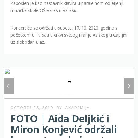
Zaposlen je kao nastavnik klavira u paralelnom odjeljenju
muzičke škole OŠ Vareš u Varešu.
Koncert će se održati u subotu, 17. 10. 2020. godine s
početkom u 19 sati u crkvi svetog Franje Asiškog u Čapljini
uz slobodan ulaz.
OCTOBER 28, 2019
BY
AKADEMIJA
FOTO | Aida Deljkić i
Miron Konjević održali
koncert u crkvi svetog
Franje Asiškog u Čapljini