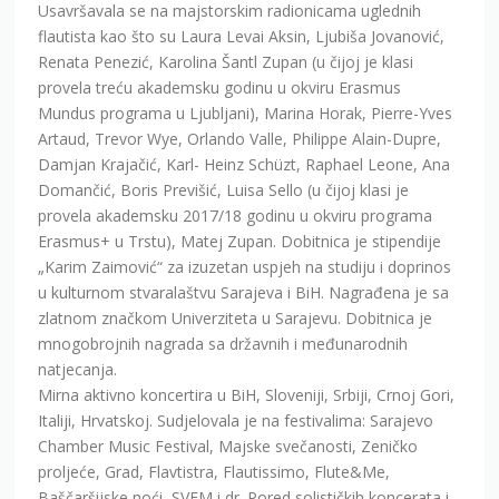
Usavršavala se na majstorskim radionicama uglednih
flautista kao što su Laura Levai Aksin, Ljubiša Jovanović,
Renata Penezić, Karolina Šantl Zupan (u čijoj je klasi
provela treću akademsku godinu u okviru Erasmus
Mundus programa u Ljubljani), Marina Horak, Pierre-Yves
Artaud, Trevor Wye, Orlando Valle, Philippe Alain-Dupre,
Damjan Krajačić, Karl- Heinz Schüzt, Raphael Leone, Ana
Domančić, Boris Previšić, Luisa Sello (u čijoj klasi je
provela akademsku 2017/18 godinu u okviru programa
Erasmus+ u Trstu), Matej Zupan. Dobitnica je stipendije
„Karim Zaimović“ za izuzetan uspjeh na studiju i doprinos
u kulturnom stvaralaštvu Sarajeva i BiH. Nagrađena je sa
zlatnom značkom Univerziteta u Sarajevu. Dobitnica je
mnogobrojnih nagrada sa državnih i međunarodnih
natjecanja.
Mirna aktivno koncertira u BiH, Sloveniji, Srbiji, Crnoj Gori,
Italiji, Hrvatskoj. Sudjelovala je na festivalima: Sarajevo
Chamber Music Festival, Majske svečanosti, Zeničko
proljeće, Grad, Flavtistra, Flautissimo, Flute&Me,
Baščaršijske noći, SVEM i dr. Pored solističkih koncerata i