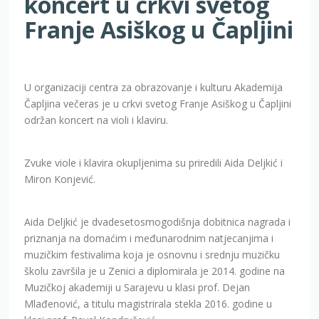
U organizaciji centra za obrazovanje i kulturu Akademija
Čapljina večeras je u crkvi svetog Franje Asiškog u Čapljini
održan koncert na violi i klaviru.
Zvuke viole i klavira okupljenima su priredili Aida Deljkić i
Miron Konjević.
Aida Deljkić je dvadesetosmogodišnja dobitnica nagrada i
priznanja na domaćim i međunarodnim natjecanjima i
muzičkim festivalima koja je osnovnu i srednju muzičku
školu završila je u Zenici a diplomirala je 2014. godine na
Muzičkoj akademiji u Sarajevu u klasi prof. Dejan
Mlađenović, a titulu magistrirala stekla 2016. godine u
klasi prof. Pavel Kondrušević.
Miron Konjević je od 2007. godine aktivan član KUD
,,Baščaršija” gdje obavlja funkciju rukovodioca