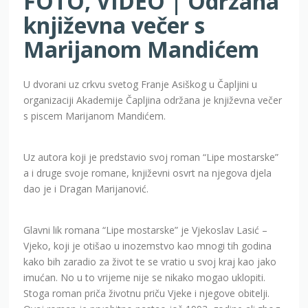
FOTO, VIDEO | Održana
književna večer s
Marijanom Mandićem
U dvorani uz crkvu svetog Franje Asiškog u Čapljini u
organizaciji Akademije Čapljina održana je književna večer
s piscem Marijanom Mandićem.
Uz autora koji je predstavio svoj roman “Lipe mostarske”
a i druge svoje romane, književni osvrt na njegova djela
dao je i Dragan Marijanović.
Glavni lik romana “Lipe mostarske” je Vjekoslav Lasić –
Vjeko, koji je otišao u inozemstvo kao mnogi tih godina
kako bih zaradio za život te se vratio u svoj kraj kao jako
imućan. No u to vrijeme nije se nikako mogao uklopiti.
Stoga roman priča životnu priču Vjeke i njegove obitelji.