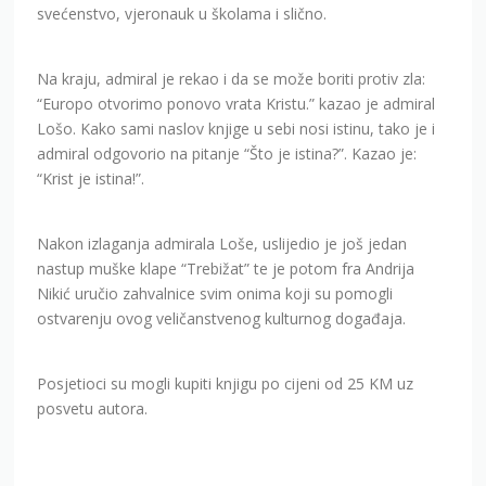
svećenstvo, vjeronauk u školama i slično.
Na kraju, admiral je rekao i da se može boriti protiv zla:
“Europo otvorimo ponovo vrata Kristu.” kazao je admiral
Lošo. Kako sami naslov knjige u sebi nosi istinu, tako je i
admiral odgovorio na pitanje “Što je istina?”. Kazao je:
“Krist je istina!”.
Nakon izlaganja admirala Loše, uslijedio je još jedan
nastup muške klape “Trebižat” te je potom fra Andrija
Nikić uručio zahvalnice svim onima koji su pomogli
ostvarenju ovog veličanstvenog kulturnog događaja.
Posjetioci su mogli kupiti knjigu po cijeni od 25 KM uz
posvetu autora.