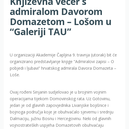
Književna večer s
admiralom Davorom
Domazetom – Lošom u
“Galeriji TAU”
U organizaciji Akademije Čapljina 9. travnja (utorak) bit će
organizirano predstavljanje knjige “Admiralovi zapisi – O
pobjedi i ljubavi” hrvatskog admirala Davora Domazeta –
Loše.
Ovaj rođeni Sinjanin sudjelovao je u brojnim vojnim
operacijama tijekom Domovinskog rata. Uz Gotovinu,
jedan je od glavnih zapovjednika Livanjske bojišnice i
bojnoga područja koje je obuhvaćalo sjevernu i srednju
Dalmaciju, južnu Bosnu i Hercegovinu. Neki od glavnih
vojnostrateških uspjeha Domazetovih obuhvaćaju