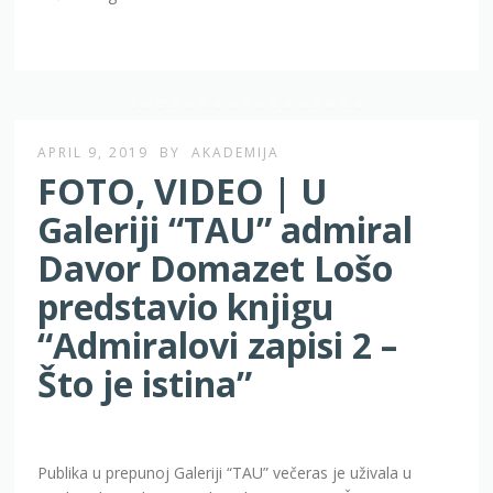
APRIL 9, 2019
BY
AKADEMIJA
FOTO, VIDEO | U
Galeriji “TAU” admiral
Davor Domazet Lošo
predstavio knjigu
“Admiralovi zapisi 2 –
Što je istina”
Publika u prepunoj Galeriji “TAU” večeras je uživala u