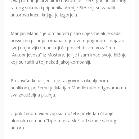
Ovaj roman je prvobitno nastao još 1993. godine ali zbog
ratnog sukoba i pripadnika Armije BiH koji su zapalili
autorovu kuću, knjiga je izgorjela.
Marijan Mandić je u mladosti pisao i pjesme ali je sada
posvećen pisanju romana te je ovom prigodom i najavio
svoj najnoviji roman koji će posvetiti svim vozačima
“Autoprijevoza” iz Mostara, jer je i sam imao svoje bližnje
koji su radili u toj nekad jakoj kompaniji.
Po završetku uslijedilo je razgovor s okupljenom
publikom, pri čemu je Marijan Mandić rado odgovarao na
sva znatiželjna pitanja.
U priloženom videozapisu možete pogledati čitanje
ulomaka romana “Lipe mostarske” od strane samog
autora.