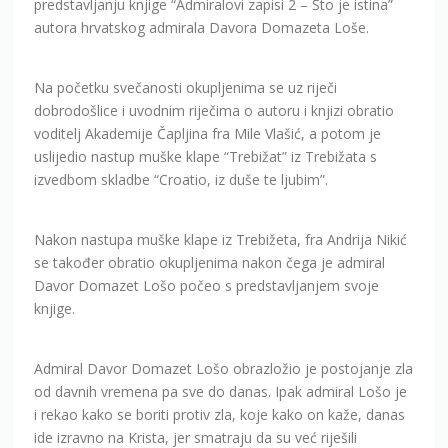
predstavljanju knjige “Admiralovi zapisi 2 – Što je istina”
autora hrvatskog admirala Davora Domazeta Loše.
Na početku svečanosti okupljenima se uz riječi
dobrodošlice i uvodnim riječima o autoru i knjizi obratio
voditelj Akademije Čapljina fra Mile Vlašić, a potom je
uslijedio nastup muške klape “Trebižat” iz Trebižata s
izvedbom skladbe “Croatio, iz duše te ljubim”.
Nakon nastupa muške klape iz Trebižeta, fra Andrija Nikić
se također obratio okupljenima nakon čega je admiral
Davor Domazet Lošo počeo s predstavljanjem svoje
knjige.
Admiral Davor Domazet Lošo obrazložio je postojanje zla
od davnih vremena pa sve do danas. Ipak admiral Lošo je
i rekao kako se boriti protiv zla, koje kako on kaže, danas
ide izravno na Krista, jer smatraju da su već riješili