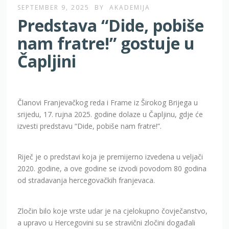
SEPTEMBER 9, 2025
BY
AKADEMIJA
Predstava “Dide, pobiše
nam fratre!” gostuje u
Čapljini
Članovi Franjevačkog reda i Frame iz Širokog Brijega u
srijedu, 17. rujna 2025. godine dolaze u Čapljinu, gdje će
izvesti predstavu “Dide, pobiše nam fratre!”.
Riječ je o predstavi koja je premijerno izvedena u veljači
2020. godine, a ove godine se izvodi povodom 80 godina
od stradavanja hercegovačkih franjevaca.
Zločin bilo koje vrste udar je na cjelokupno čovječanstvo,
a upravo u Hercegovini su se stravični zločini događali