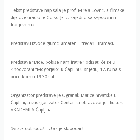
Tekst predstave napisala je prof. Mirela Lovrić, a filmske
dijelove uradio je Gojko Jelić, zajedno sa svjetovnim
franjevcima.
Predstavu izvode glumci amateri – trećari i framaši.
Predstava “Dide, pobiše nam fratre!” održati će se u
kinodvorani “Mogorjelo” u Čapljini u srijedu, 17. rujna s
početkom u 19:30 sati.
Organizator predstave je Ogranak Matice hrvatske u
Čapljini, a suorganizator Centar za obrazovanje i kulturu
AKADEMIJA Čapljina.
Svi ste dobrodošli. Ulaz je slobodan!