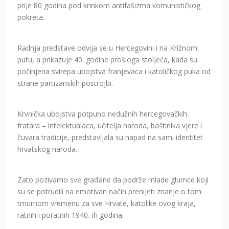
prije 80 godina pod krinkom antifašizma komunističkog
pokreta.
Radnja predstave odvija se u Hercegovini i na Križnom
putu, a prikazuje 40. godine prošloga stoljeća, kada su
počinjena svirepa ubojstva franjevaca i katoličkog puka od
strane partizanskih postrojbi.
Krvnička ubojstva potpuno nedužnih hercegovačkih
fratara – intelektualaca, učitelja naroda, baštinika vjere i
čuvara tradicije, predstavljala su napad na sami identitet
hrvatskog naroda.
Zato pozivamo sve građane da podrže mlade glumce koji
su se potrudili na emotivan način prenijeti znanje o tom
tmurnom vremenu za sve Hrvate, katolike ovog kraja,
ratnih i poratnih 1940.-ih godina.