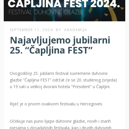
SEPTEMBER 11, 2024
BY
AKADEMIJA
Najavljujemo jubilarni
25. “Čapljina FEST”
Ovogodišnji 25. jubilarni festival suvremene duhovne
glazbe “Čapljina FEST” održat će se 20. studenog (srijeda)
u 19 sati u velikoj dvorani hotela “President” u Čapljini.
Riječ je o prvom ovakvom festivalu u Hercegovini.
Očekuje nas puno lijepe duhovne glazbe, novih i starih
pjesama s dosadašnjih festivala, kao i drugih duhovnih