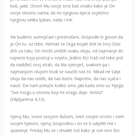
boli, jade. Otvori Mu svoje srce baš onako kako je On
svoje otvorio nama; da mi njegova djeca osjetimo
njegovu veliku ljubav, nadu i mir.
Ne budimo sumnjičavi i prestrašeni, Gospodin ti govori da
je On tu- uz tebe. Nemaš se čega bojati dok te tvoj Otac
drži za ruku. On može uništiti svaku oluju, od najmanje do
najveće koja postoji u svijetu. Jedino što traži od tebe jest
da nadiđeš svoj strah, da Mu vjeruješ, svakom pa i
najmanjom olujom trudi se naučiti nas to. Nikad ne šalje
oluju da nas uništi, da nas kazni. Naprotiv, da nas ojača i
nauči. Da nam pokaže koliko smo jaki kada smo uz Njega.
“Sve mogu u onomu koji mi snagu daje- Kristu!”
(Filipljanima 4,13).
Vjeruj Mu, svom svojom dušom, svim svojim srcem i svim
svojim tijelom, vjeruj Gospodinu i on će ti udijeliti mir i
spasenje. Predaj Mu se i shvatit ćeš kako je sve ono što