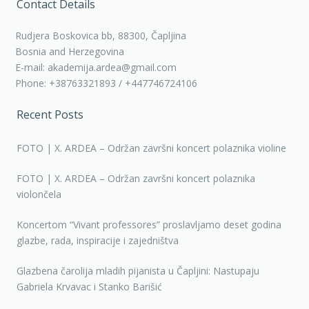
Contact Details
Rudjera Boskovica bb, 88300, Čapljina
Bosnia and Herzegovina
E-mail: akademija.ardea@gmail.com
Phone: +38763321893 / +447746724106
Recent Posts
FOTO | X. ARDEA – Održan završni koncert polaznika violine
FOTO | X. ARDEA – Održan završni koncert polaznika
violončela
Koncertom “Vivant professores” proslavljamo deset godina
glazbe, rada, inspiracije i zajedništva
Glazbena čarolija mladih pijanista u Čapljini: Nastupaju
Gabriela Krvavac i Stanko Barišić