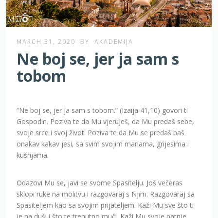
MARCH 31, 2020
BY
AKADEMIJA
Ne boj se, jer ja sam s
tobom
“Ne boj se, jer ja sam s tobom.” (Izaija 41,10) govori ti
Gospodin. Poziva te da Mu vjeruješ, da Mu predaš sebe,
svoje srce i svoj život. Poziva te da Mu se predaš baš
onakav kakav jesi, sa svim svojim manama, grijesima i
kušnjama.
Odazovi Mu se, javi se svome Spasitelju. Još večeras
sklopi ruke na molitvu i razgovaraj s Njim. Razgovaraj sa
Spasiteljem kao sa svojim prijateljem. Kaži Mu sve što ti
je na duši i što te trenutno muči. Kaži Mu svoje patnje,