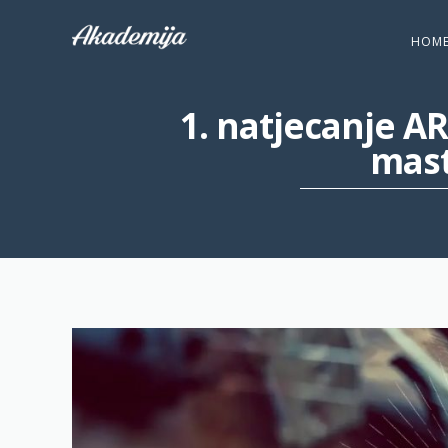
HOM
1. natjecanje A
mast