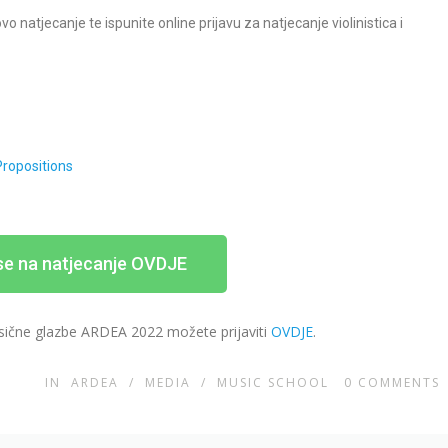
vo natjecanje te ispunite online prijavu za natjecanje violinistica i
Propositions
 se na natjecanje OVDJE
ične glazbe ARDEA 2022 možete prijaviti
OVDJE
.
IN
ARDEA
/
MEDIA
/
MUSIC SCHOOL
0
COMMENTS