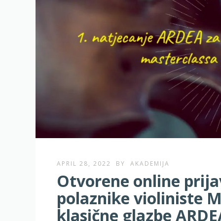
APRIL 28, 2022
BY
AKADEMIJA
Otvorene online prija
polaznike violiniste
klasične glazbe ARDE