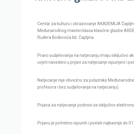
Centar za kulturu i obrazovanje AKADEMIJA Čapljina
Međunarodnog masterclassa klasične glazbe ARDEA, k
Ruđera Boškovića bb. Čapljina.
Pravo sudjelovanja na natjecanju imaju isključivo ak
uvjeti navedeni u prijavi za natjecanje ispunjeni i po
Natjecanje nije obvezno za polaznike Međunarodn
profesora i bez sudjelovanja na natjecanju).
Prijava za natjecanje podnosi se isključivo elektro
Prijavu je potrebno ispuniti i poslati najkasnije do 01