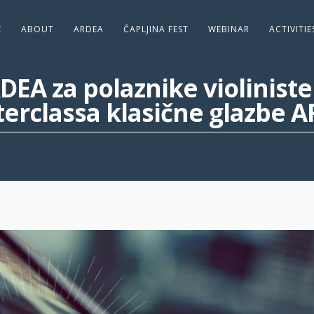
E
ABOUT
ARDEA
ČAPLJINA FEST
WEBINAR
ACTIVITI
RDEA za polaznike violini
erclassa klasične glazbe 