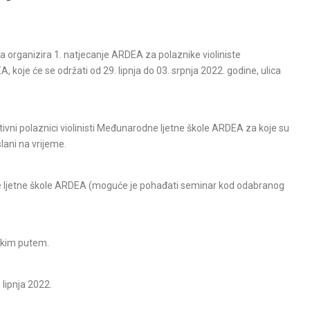
 organizira 1. natjecanje ARDEA za polaznike violiniste
oje će se održati od 29. lipnja do 03. srpnja 2022. godine, ulica
tivni polaznici violinisti Međunarodne ljetne škole ARDEA za koje su
slani na vrijeme.
e ljetne škole ARDEA (moguće je pohađati seminar kod odabranog
nskim putem.
. lipnja 2022.