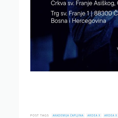
POST TAGS
AKADEMIJA ČAPLJINA
ARDEA X
ARDEA X