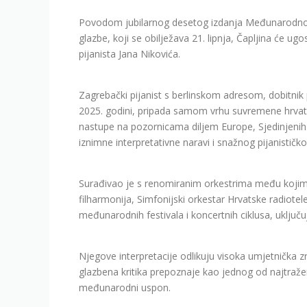
Povodom jubilarnog desetog izdanja Međunarodno
glazbe, koji se obilježava 21. lipnja, Čapljina će ug
pijanista Jana Nikovića.
Zagrebački pijanist s berlinskom adresom, dobitnik 
2025. godini, pripada samom vrhu suvremene hrvat
nastupe na pozornicama diljem Europe, Sjedinjenih 
iznimne interpretativne naravi i snažnog pijanističkog
Surađivao je s renomiranim orkestrima među kojima
filharmonija, Simfonijski orkestar Hrvatske radiotel
međunarodnih festivala i koncertnih ciklusa, uključuj
Njegove interpretacije odlikuju visoka umjetnička z
glazbena kritika prepoznaje kao jednog od najtraženij
međunarodni uspon.