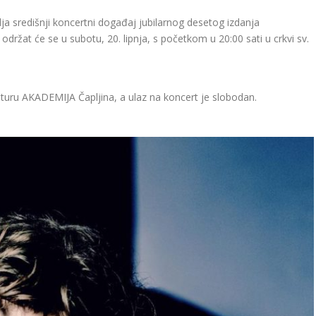
a središnji koncertni događaj jubilarnog desetog izdanja
žat će se u subotu, 20. lipnja, s početkom u 20:00 sati u crkvi sv.
lturu AKADEMIJA Čapljina, a ulaz na koncert je slobodan.