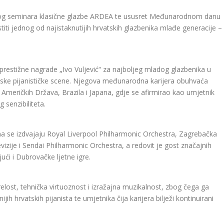
g seminara klasične glazbe ARDEA te ususret Međunarodnom danu
ostiti jednog od najistaknutijih hrvatskih glazbenika mlađe generacije –
prestižne nagrade „Ivo Vuljević“ za najboljeg mladog glazbenika u
ske pijanističke scene. Njegova međunarodna karijera obuhvaća
Američkih Država, Brazila i Japana, gdje se afirmirao kao umjetnik
 senzibiliteta.
 se izdvajaju Royal Liverpool Philharmonic Orchestra, Zagrebačka
evizije i Sendai Philharmonic Orchestra, a redovit je gost značajnih
ući i Dubrovačke ljetne igre.
relost, tehnička virtuoznost i izražajna muzikalnost, zbog čega ga
ih hrvatskih pijanista te umjetnika čija karijera bilježi kontinuirani