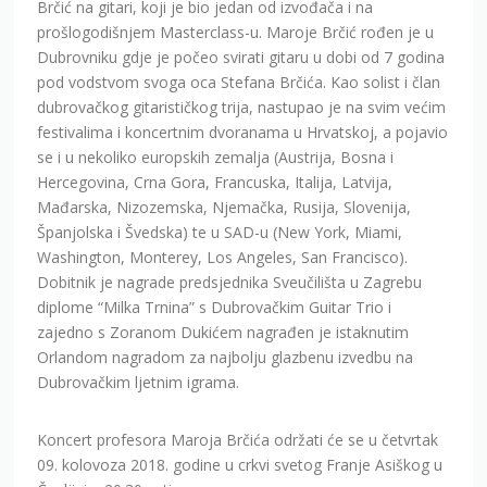
Brčić na gitari, koji je bio jedan od izvođača i na
prošlogodišnjem Masterclass-u. Maroje Brčić rođen je u
Dubrovniku gdje je počeo svirati gitaru u dobi od 7 godina
pod vodstvom svoga oca Stefana Brčića. Kao solist i član
dubrovačkog gitarističkog trija, nastupao je na svim većim
festivalima i koncertnim dvoranama u Hrvatskoj, a pojavio
se i u nekoliko europskih zemalja (Austrija, Bosna i
Hercegovina, Crna Gora, Francuska, Italija, Latvija,
Mađarska, Nizozemska, Njemačka, Rusija, Slovenija,
Španjolska i Švedska) te u SAD-u (New York, Miami,
Washington, Monterey, Los Angeles, San Francisco).
Dobitnik je nagrade predsjednika Sveučilišta u Zagrebu
diplome “Milka Trnina” s Dubrovačkim Guitar Trio i
zajedno s Zoranom Dukićem nagrađen je istaknutim
Orlandom nagradom za najbolju glazbenu izvedbu na
Dubrovačkim ljetnim igrama.
Koncert profesora Maroja Brčića održati će se u četvrtak
09. kolovoza 2018. godine u crkvi svetog Franje Asiškog u