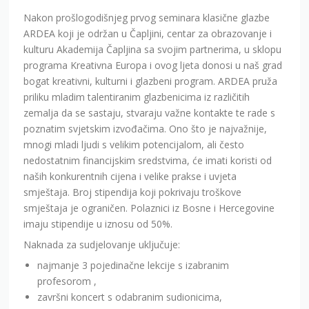
Nakon prošlogodišnjeg prvog seminara klasične glazbe
ARDEA koji je održan u Čapljini, centar za obrazovanje i
kulturu Akademija Čapljina sa svojim partnerima, u sklopu
programa Kreativna Europa i ovog ljeta donosi u naš grad
bogat kreativni, kulturni i glazbeni program. ARDEA pruža
priliku mladim talentiranim glazbenicima iz različitih
zemalja da se sastaju, stvaraju važne kontakte te rade s
poznatim svjetskim izvođačima. Ono što je najvažnije,
mnogi mladi ljudi s velikim potencijalom, ali često
nedostatnim financijskim sredstvima, će imati koristi od
naših konkurentnih cijena i velike prakse i uvjeta
smještaja. Broj stipendija koji pokrivaju troškove
smještaja je ograničen. Polaznici iz Bosne i Hercegovine
imaju stipendije u iznosu od 50%.
Naknada za sudjelovanje uključuje:
najmanje 3 pojedinačne lekcije s izabranim
profesorom ,
završni koncert s odabranim sudionicima,