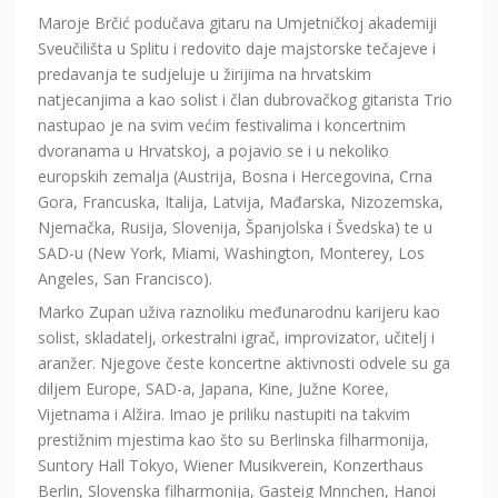
Maroje Brčić podučava gitaru na Umjetničkoj akademiji
Sveučilišta u Splitu i redovito daje majstorske tečajeve i
predavanja te sudjeluje u žirijima na hrvatskim
natjecanjima a kao solist i član dubrovačkog gitarista Trio
nastupao je na svim većim festivalima i koncertnim
dvoranama u Hrvatskoj, a pojavio se i u nekoliko
europskih zemalja (Austrija, Bosna i Hercegovina, Crna
Gora, Francuska, Italija, Latvija, Mađarska, Nizozemska,
Njemačka, Rusija, Slovenija, Španjolska i Švedska) te u
SAD-u (New York, Miami, Washington, Monterey, Los
Angeles, San Francisco).
Marko Zupan uživa raznoliku međunarodnu karijeru kao
solist, skladatelj, orkestralni igrač, improvizator, učitelj i
aranžer. Njegove česte koncertne aktivnosti odvele su ga
diljem Europe, SAD-a, Japana, Kine, Južne Koree,
Vijetnama i Alžira. Imao je priliku nastupiti na takvim
prestižnim mjestima kao što su Berlinska filharmonija,
Suntory Hall Tokyo, Wiener Musikverein, Konzerthaus
Berlin, Slovenska filharmonija, Gasteig Mnnchen, Hanoi