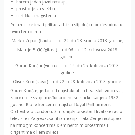
barem jedan javni nastup,
prostorije za vježbu,
certifikat magisterija.
Polaznici će imati priliku raditi sa slijedećim profesorima u
ovim terminima:
Marko Zupan (flauta) – od 22. do 28. srpnja 2018. godine,
Maroje Brčić (gitara) – od 06. do 12. kolovoza 2018.
godine,
Goran Končar (violina) – od 19. do 25. kolovoza 2018.
godine.
Oliver Kern (klavir) – od 22. o 28. kolovoza 2018. godine.
Goran Končar, jedan od najistaknutijih hrvatskih violinista,
započeo je svoju međunarodnu solističku karijeru 1982.
godine. Bio je koncertni majstor Royal Philharmonic
Orchestra u Londonu, Simfonijski orkestar Hrvatske radio i
televizije i Zagrebačka filharmonija. Također je nastupao
na mnogim koncertima s eminentnim orkestrima i
dirigentima diljem svijeta.