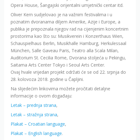
Opera House, Šangajski orijentalni umjetnički centar itd.
Oliver Kern sudjelovao je na važnim festivalima i u
poznatim dvoranama diljem Amerike, Azije i Europe, a
publika je prepoznala njegov rad na cijenjenim koncertnim
prostorima kao što su: Musikverein i Konzerthaus Wien,
Schauspielhaus Berlin, Musikhalle Hamburg, Herkulessaal
München, Salle Gaveau Paris, Teatro alla Scala Milan,
Auditorium St. Cecilia Rome, Dvorana stoljeća u Pekingu,
Saitama Arts Center Tokyo i Seoul Arts Center.
Ovaj hvale vrijedan projekt održati će se od 22. srpnja do
28. kolovoza 2018. godine u Čapljini.
Na slijedećim linkovima možete pročitati detaljne
informacije o ovom događaju:
Letak – prednja strana
,
Letak – stražnja strana
,
Plakat – Croatian language
,
Plakat – English language
.