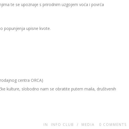
 njima te se upoznaje s prirodnim uzgojem voća i povrća
 do popunjenja upisne kvote.
prodajnog centra ORCA)
ičke kulture, slobodno nam se obratite putem maila, društvenih
IN
INFO CLUB
/
MEDIA
0
COMMENTS