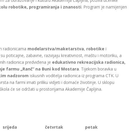
om za obrazovanje i kulturu Akademija Čapljina, poziva učenike
kolu robotike, programiranja i znanosti
. Program je namijenjen
nim radionicama
modelarstva/maketarstva
,
robotike
i
su poticajne, zabavne, razvijaju kreativnost, maštu i motoriku, a
vnih radionica predviđena je
edukativno rekreacijska radionica,
nje farmu „Ranč“ na Buni kod Mostara
. Tijekom boravka u
škim nadzorom
iskusnih voditelja radionica iz programa CTK. U
rsta na farmi imati priliku vidjeti i domaće životinje. U sklopu
 škola će se održati u prostorijama Akademije Čapljina.
srijeda
četvrtak
petak