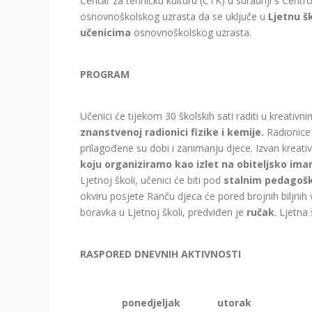
Centar za tehničku kulturu (CTK) u suradnji s Centr
osnovnoškolskog uzrasta da se uključe u
Ljetnu š
učenicima
osnovnoškolskog uzrasta.
PROGRAM
Učenici će tijekom 30 školskih sati raditi u kreativ
znanstvenoj radionici fizike i kemije.
Radionice 
prilagođene su dobi i zanimanju djece. Izvan kreati
koju organiziramo kao izlet na
obiteljsko ima
Ljetnoj školi, učenici će biti pod
stalnim pedago
okviru posjete Ranču djeca će pored brojnih biljnih v
boravka u Ljetnoj školi, predviđen je
ručak
. Ljetna
RASPORED DNEVNIH AKTIVNOSTI
ponedjeljak
utorak