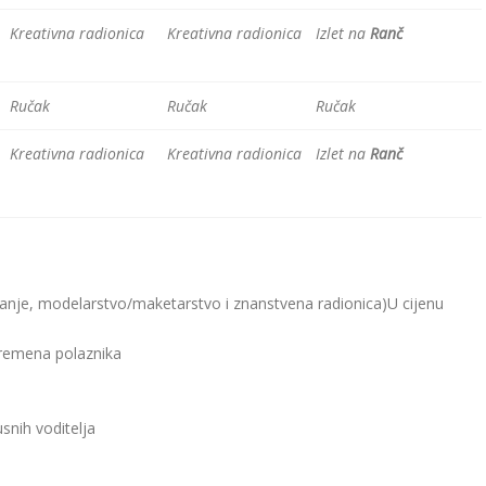
Kreativna radionica
Kreativna radionica
Izlet na
Ranč
Ručak
Ručak
Ručak
Kreativna radionica
Kreativna radionica
Izlet na
Ranč
miranje, modelarstvo/maketarstvo i znanstvena radionica)U cijenu
vremena polaznika
nih voditelja