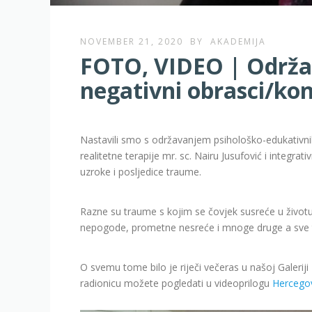
NOVEMBER 21, 2020
BY
AKADEMIJA
FOTO, VIDEO | Održa
negativni obrasci/kon
Nastavili smo s održavanjem psihološko-edukativnih
realitetne terapije mr. sc. Nairu Jusufović i integrati
uzroke i posljedice traume.
Razne su traume s kojim se čovjek susreće u životu, 
nepogode, prometne nesreće i mnoge druge a sve t
O svemu tome bilo je riječi večeras u našoj Galeriji 
radionicu možete pogledati u videoprilogu
Hercego