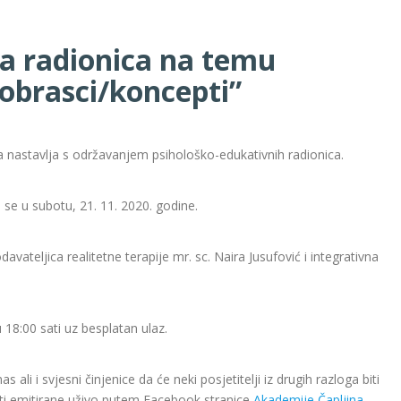
a radionica na temu
obrasci/koncepti”
 nastavlja s održavanjem psihološko-edukativnih radionica.
 se u subotu, 21. 11. 2020. godine.
avateljica realitetne terapije mr. sc. Naira Jusufović i integrativna
 18:00 sati uz besplatan ulaz.
li i svjesni činjenice da će neki posjetitelji iz drugih razloga biti
iti emitirane uživo putem Facebook stranice
Akademije Čapljina
.