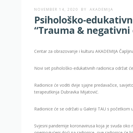
NOVEMBER 14, 2020
BY
AKADEMIJA
Psihološko-edukativn
“Trauma & negativni 
Centar za obrazovanje i kulturu AKADEMIJA Čapljina
Novi set psihološko-edukativnih radionica održat će
Radionice će voditi dvije sjajne predavačice, savjetod
terapeutkinja Dubravka Mijatović.
Radionice će se održati u Galeriji TAU s početkom u
Svjesni pandemije koronavirusa koja je svuda oko nas a
onemogućeni doći na radionice, ove radionice će b