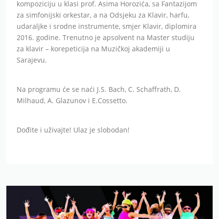
kompoziciju u klasi prof. Asima Horozića, sa Fantazijom
za simfonijski orkestar, a na Odsjeku za Klavir, harfu,
udaraljke i srodne instrumente, smjer Klavir, diplomira
2016. godine. Trenutno je apsolvent na Master studiju
za klavir – korepeticija na Muzičkoj akademiji u
Sarajevu.
Na programu će se naći J.S. Bach, C. Schaffrath, D.
Milhaud, A. Glazunov i E.Cossetto.
Dođite i uživajte! Ulaz je slobodan!