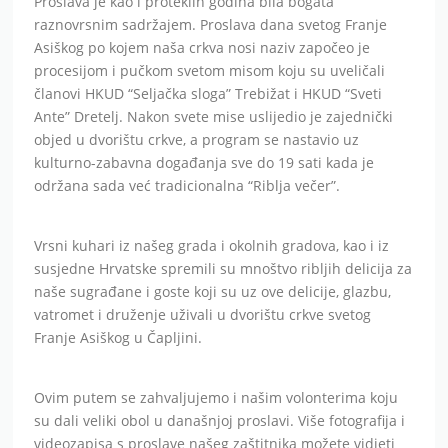
Proslava je kao i proteklih godina bila bogata
raznovrsnim sadržajem. Proslava dana svetog Franje
Asiškog po kojem naša crkva nosi naziv započeo je
procesijom i pučkom svetom misom koju su uveličali
članovi HKUD “Seljačka sloga” Trebižat i HKUD “Sveti
Ante” Dretelj. Nakon svete mise uslijedio je zajednički
objed u dvorištu crkve, a program se nastavio uz
kulturno-zabavna događanja sve do 19 sati kada je
održana sada već tradicionalna “Riblja večer”.
Vrsni kuhari iz našeg grada i okolnih gradova, kao i iz
susjedne Hrvatske spremili su mnoštvo ribljih delicija za
naše sugrađane i goste koji su uz ove delicije, glazbu,
vatromet i druženje uživali u dvorištu crkve svetog
Franje Asiškog u Čapljini.
Ovim putem se zahvaljujemo i našim volonterima koju
su dali veliki obol u današnjoj proslavi. Više fotografija i
videozapisa s proslave našeg zaštitnika možete vidjeti