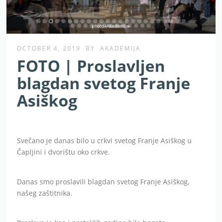
OCTOBER 4, 2019
BY
AKADEMIJA
FOTO | Proslavljen
blagdan svetog Franje
Asiškog
Svečano je danas bilo u crkvi svetog Franje Asiškog u
Čapljini i dvorištu oko crkve.
Danas smo proslavili blagdan svetog Franje Asiškog,
našeg zaštitnika.