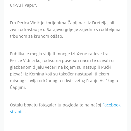
Crkvu i Papu”.
Fra Perica Vidić je korijenima Čapljinac, iz Dretelja, ali
živi i odrastao je u Sarajevu gdje je zajedno s roditeljima
trbuhom za kruhom otišao.
Publika je mogla vidjeti mnoge izložene radove fra
Perice Vidića koji odišu na poseban način te uživati u
glazbenom dijelu večeri na kojem su nastupili Pučki
pjevači iz Komina koji su također nastupali tijekom
misnog slavlja održanog u crkvi svetog Franje Asiškog u
Čapljini.
Ostalu bogatu fotogaleriju pogledajte na našoj
Facebook
stranici
.