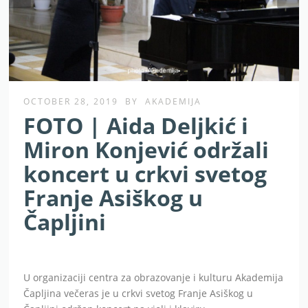
OCTOBER 28, 2019
BY
AKADEMIJA
FOTO | Aida Deljkić i
Miron Konjević održali
koncert u crkvi svetog
Franje Asiškog u
Čapljini
U organizaciji centra za obrazovanje i kulturu Akademija
Čapljina večeras je u crkvi svetog Franje Asiškog u