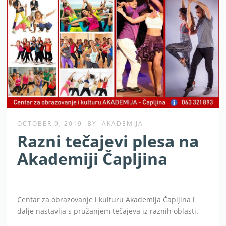
OCTOBER 9, 2019
BY
AKADEMIJA
Razni tečajevi plesa na
Akademiji Čapljina
Centar za obrazovanje i kulturu Akademija Čapljina i
dalje nastavlja s pružanjem tečajeva iz raznih oblasti.