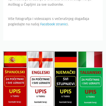
Asiškog u Čapljini za sve sudionike.
Više fotografija i videozapis s večerašnjeg događaja
pogledajte na našoj
Facebook stranici
.