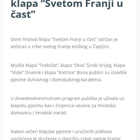
klapa “Svetom Franji u
čast”
Osmi festival klapa “Svetom Franji u čast” održan je
večeras u crkvi svetog Franje Asiškog u Čapljini.
Muška klapa “Trebižat”, klapa “Diva” Široki brijeg, klapa
“Viole” Drvenik i klapa “Katrina” Buna publici su izvodile
pjesme duhovnog i domoljubnog karaktera.
U devedesetominutnom program publika je uživala uz
klapsku pjesmu kao i činjenice vezane za Hrvatsku
domovinu i Hrvatski narod.
Nakon večeri klapske pjesme i uručenih poklona
upriličeno je druženje u dvorištu crkve svetog Franje