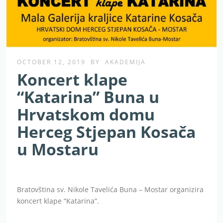
OCTOBER 12, 2019
BY
AKADEMIJA
Koncert klape
“Katarina” Buna u
Hrvatskom domu
Herceg Stjepan Kosača
u Mostaru
Bratovština sv. Nikole Tavelića Buna – Mostar organizira
koncert klape “Katarina”.