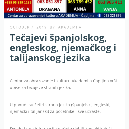
OCTOBER 7, 2019
BY
AKADEMIJA
Tečajevi španjolskog,
engleskog, njemačkog i
talijanskog jezika
Centar za obrazovanje i kulturu Akademija Čapljina vrši
upise za tečajeve stranih jezika.
U ponudi su četiri strana jezika (španjolski, engleski,
njemački i talijanski) za početnike i sve uzraste.
Sve dodatne informacije možete dobiti kontaktirajući