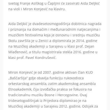
svetog Franje Asiškog u Čapljini će zasvirati Aida Deljkić
na violi i Miron Konjević na klaviru.
Aida Deljkić je dvadesetosmogodišnja dobitnica nagrada
i priznanja na domaćim i međunarodnim natjecanjima i
muzičkim festivalima koja je osnovnu i srednju muzičku
školu završila je u Zenici a diplomirala je 2014. godine
na Muzičkoj akademiji u Sarajevu u klasi prof. Dejan
Mlađenović, a titulu magistrirala stekla 2016. godine u
klasi prof. Pavel Kondrušević.
Miron Konjević je od 2007. godine aktivan član KUD
,,Baščaršija” gdje obavlja funkciju rukovodioca
orkestarskog ansambla, zatim akademskog ansambla
Etnoakademik, čija izvođačka praksa se fokusira na
tradicionalnu muziku Bosne i Hercegovine. Ovaj
tridesetogodišnjak iz Prijedora diplomirao je na
Muzičkoj akademiji u Sarajevu 2012. godine, Odsjek za