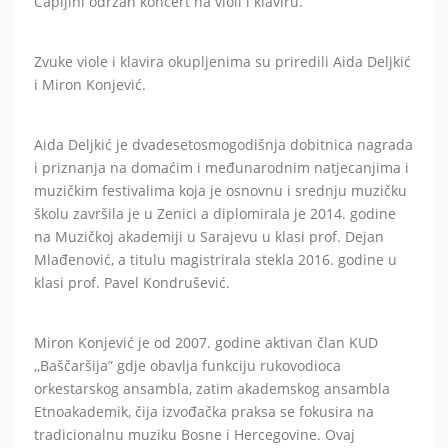
Čapljini održan koncert na violi i klaviru.
Zvuke viole i klavira okupljenima su priredili Aida Deljkić
i Miron Konjević.
Aida Deljkić je dvadesetosmogodišnja dobitnica nagrada
i priznanja na domaćim i međunarodnim natjecanjima i
muzičkim festivalima koja je osnovnu i srednju muzičku
školu završila je u Zenici a diplomirala je 2014. godine
na Muzičkoj akademiji u Sarajevu u klasi prof. Dejan
Mlađenović, a titulu magistrirala stekla 2016. godine u
klasi prof. Pavel Kondrušević.
Miron Konjević je od 2007. godine aktivan član KUD
,,Baščaršija” gdje obavlja funkciju rukovodioca
orkestarskog ansambla, zatim akademskog ansambla
Etnoakademik, čija izvođačka praksa se fokusira na
tradicionalnu muziku Bosne i Hercegovine. Ovaj