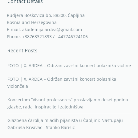
Contact Details
Rudjera Boskovica bb, 88300, Čapljina
Bosnia and Herzegovina
E-mail: akademija.ardea@gmail.com
Phone: +38763321893 / +447746724106
Recent Posts
FOTO | X. ARDEA – Održan završni koncert polaznika violine
FOTO | X. ARDEA – Održan završni koncert polaznika
violončela
Koncertom “Vivant professores” proslavljamo deset godina
glazbe, rada, inspiracije i zajedništva
Glazbena čarolija mladih pijanista u Čapljini: Nastupaju
Gabriela Krvavac i Stanko Barišić