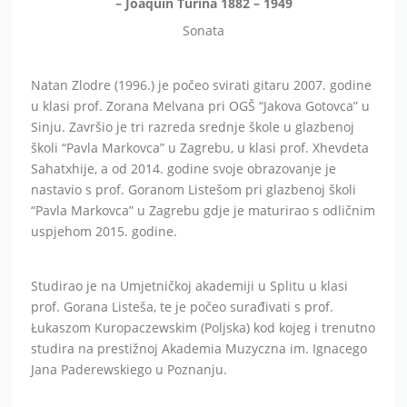
– Joaquin Turina 1882 – 1949
Sonata
Natan Zlodre (1996.) je počeo svirati gitaru 2007. godine
u klasi prof. Zorana Melvana pri OGŠ “Jakova Gotovca” u
Sinju. Završio je tri razreda srednje škole u glazbenoj
školi “Pavla Markovca” u Zagrebu, u klasi prof. Xhevdeta
Sahatxhije, a od 2014. godine svoje obrazovanje je
nastavio s prof. Goranom Listešom pri glazbenoj školi
“Pavla Markovca” u Zagrebu gdje je maturirao s odličnim
uspjehom 2015. godine.
Studirao je na Umjetničkoj akademiji u Splitu u klasi
prof. Gorana Listeša, te je počeo surađivati s prof.
Łukaszom Kuropaczewskim (Poljska) kod kojeg i trenutno
studira na prestižnoj Akademia Muzyczna im. Ignacego
Jana Paderewskiego u Poznanju.