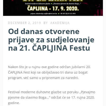
DECEMBER 2, 2019
BY
AKADEMIJA
Od danas otvorene
prijave za sudjelovanje
na 21. ČAPLJINA Festu
Nakon što je u rujnu ove godine održan jubilarni 20.
ČAPLJINA Fest koji se obilježavao tri dana uz bogat
program, već samo u pripremam za naredni.
Festival moderne duhovne glazbe uz poruku „Pjevajmo
pjesme da slavimo Boga…“ održat će se 17. rujna 2020.
godine.