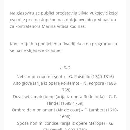
Na glasoviru se publici predstavila Silvia Vukojević kojoj
ovo nije prvi nastup kod nas dok je ovo bio prvi nastup
za kontratenora Marina Vitasa kod nas.
Koncert je bio podijeljen u dva dijela a na programu su
se našle slijedeće skladbe:
I. DIO
Nel cor piu non mi sento – G. Paisiello (1740-1816)
Alto giove (arija iz opere Polifemo) – N. Porpora (1686-
1768)
Dove sei, amato bene (arija iz opera Rodelinda) – G. F.
Hindel (1685-1759)
Ombre de mon amant (Air de cour) – F. Lambert (1610-
1696)
Sposa non mi conosei (arija iz opere Merope) – G.
Giacomelli (1692 1740)