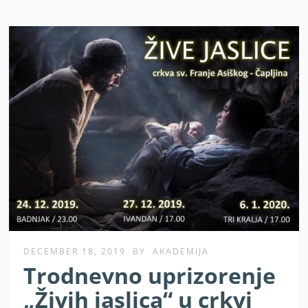
DECEMBER 18, 2019
BY
AKADEMIJA
Trodnevno uprizorenje
„Živih jaslica“ u crkvi