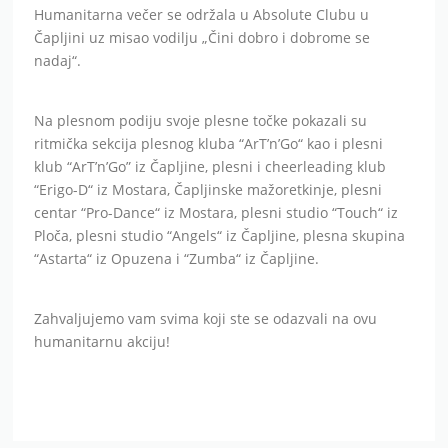
Humanitarna večer se održala u Absolute Clubu u
Čapljini uz misao vodilju „Čini dobro i dobrome se
nadaj“.
Na plesnom podiju svoje plesne točke pokazali su
ritmička sekcija plesnog kluba “ArT’n’Go“ kao i plesni
klub “ArT’n’Go” iz Čapljine, plesni i cheerleading klub
“Erigo-D“ iz Mostara, Čapljinske mažoretkinje, plesni
centar “Pro-Dance“ iz Mostara, plesni studio “Touch“ iz
Ploča, plesni studio “Angels“ iz Čapljine, plesna skupina
“Astarta“ iz Opuzena i “Zumba“ iz Čapljine.
Zahvaljujemo vam svima koji ste se odazvali na ovu
humanitarnu akciju!