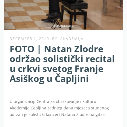
DECEMBER 1, 2019
BY
AKADEMIJA
FOTO | Natan Zlodre
održao solistički recital
u crkvi svetog Franje
Asiškog u Čapljini
U organizaciji Centra za obrazovanje i kulturu
Akademija Čapljina zadnjeg dana mjeseca studenog
održan je solistički koncert Natana Zlodre na gitari.