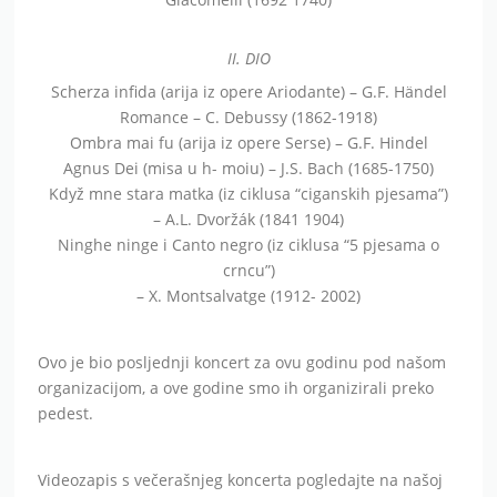
II. DIO
Scherza infida (arija iz opere Ariodante) – G.F. Händel
Romance – C. Debussy (1862-1918)
Ombra mai fu (arija iz opere Serse) – G.F. Hindel
Agnus Dei (misa u h- moiu) – J.S. Bach (1685-1750)
Když mne stara matka (iz ciklusa “ciganskih pjesama”)
– A.L. Dvoržák (1841 1904)
Ninghe ninge i Canto negro (iz ciklusa “5 pjesama o
crncu”)
– X. Montsalvatge (1912- 2002)
Ovo je bio posljednji koncert za ovu godinu pod našom
organizacijom, a ove godine smo ih organizirali preko
pedest.
Videozapis s večerašnjeg koncerta pogledajte na našoj