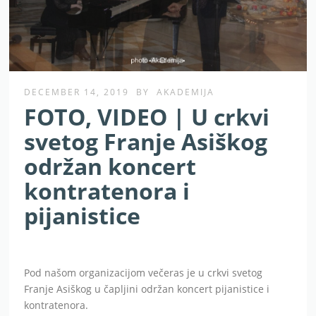
DECEMBER 14, 2019
BY
AKADEMIJA
FOTO, VIDEO | U crkvi
svetog Franje Asiškog
održan koncert
kontratenora i
pijanistice
Pod našom organizacijom večeras je u crkvi svetog
Franje Asiškog u čapljini održan koncert pijanistice i
kontratenora.