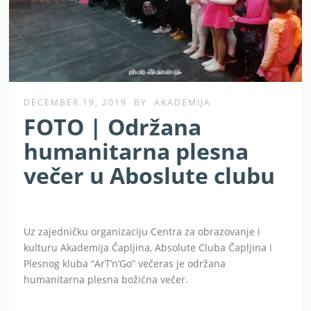
DECEMBER 19, 2019
BY
AKADEMIJA
FOTO | Održana
humanitarna plesna
večer u Aboslute clubu
Uz zajedničku organizaciju Centra za obrazovanje i
kulturu Akademija Čapljina, Absolute Cluba Čapljina i
Plesnog kluba “ArT’n’Go” večeras je održana
humanitarna plesna božićna večer.