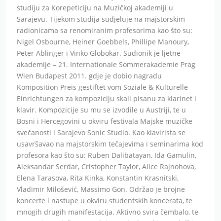
studiju za Korepeticiju na Muzičkoj akademiji u
Sarajevu. Tijekom studija sudjeluje na majstorskim
radionicama sa renomiranim profesorima kao što su:
Nigel Osbourne, Heiner Goebbels, Phillipe Manoury,
Peter Ablinger i Vinko Globokar. Sudionik je ljetne
akademije – 21. Internationale Sommerakademie Prag
Wien Budapest 2011. gdje je dobio nagradu
Komposition Preis gestiftet vom Soziale & Kulturelle
Einrichtungen za kompoziciju skali pisanu za klarinet i
klavir. Kompozicije su mu se izvodile u Austriji, te u
Bosni i Hercegovini u okviru festivala Majske muzičke
svečanosti i Sarajevo Sonic Studio. Kao klavirista se
usavršavao na majstorskim tečajevima i seminarima kod
profesora kao što su: Ruben Dalibatayan, Ida Gamulin,
Aleksandar Serdar, Cristopher Taylor, Alice Rajnohova,
Elena Tarasova, Rita Kinka, Konstantin Krasnitski,
Vladimir Milošević, Massimo Gon. Održao je brojne
koncerte i nastupe u okviru studentskih koncerata, te
mnogih drugih manifestacija. Aktivno svira čembalo, te