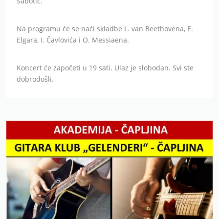
Šabotić.
Na programu će se naći skladbe L. van Beethovena, E.
Elgara, I. Čavlovića i O. Messiaena.
Koncert će započeti u 19 sati. Ulaz je slobodan. Svi ste
dobrodošli.