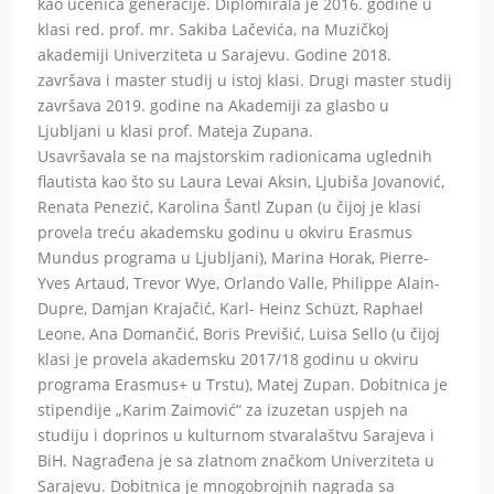
kao učenica generacije. Diplomirala je 2016. godine u
klasi red. prof. mr. Sakiba Lačevića, na Muzičkoj
akademiji Univerziteta u Sarajevu. Godine 2018.
završava i master studij u istoj klasi. Drugi master studij
završava 2019. godine na Akademiji za glasbo u
Ljubljani u klasi prof. Mateja Zupana.
Usavršavala se na majstorskim radionicama uglednih
flautista kao što su Laura Levai Aksin, Ljubiša Jovanović,
Renata Penezić, Karolina Šantl Zupan (u čijoj je klasi
provela treću akademsku godinu u okviru Erasmus
Mundus programa u Ljubljani), Marina Horak, Pierre-
Yves Artaud, Trevor Wye, Orlando Valle, Philippe Alain-
Dupre, Damjan Krajačić, Karl- Heinz Schüzt, Raphael
Leone, Ana Domančić, Boris Previšić, Luisa Sello (u čijoj
klasi je provela akademsku 2017/18 godinu u okviru
programa Erasmus+ u Trstu), Matej Zupan. Dobitnica je
stipendije „Karim Zaimović“ za izuzetan uspjeh na
studiju i doprinos u kulturnom stvaralaštvu Sarajeva i
BiH. Nagrađena je sa zlatnom značkom Univerziteta u
Sarajevu. Dobitnica je mnogobrojnih nagrada sa