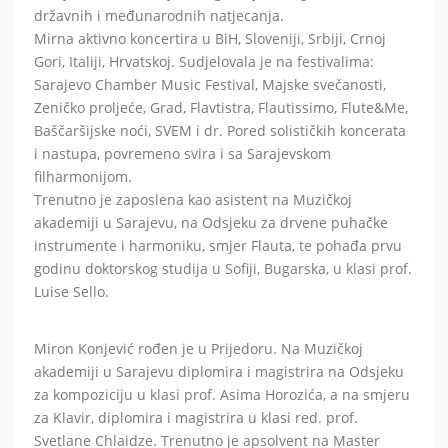
državnih i međunarodnih natjecanja.
Mirna aktivno koncertira u BiH, Sloveniji, Srbiji, Crnoj
Gori, Italiji, Hrvatskoj. Sudjelovala je na festivalima:
Sarajevo Chamber Music Festival, Majske svečanosti,
Zeničko proljeće, Grad, Flavtistra, Flautissimo, Flute&Me,
Baščaršijske noći, SVEM i dr. Pored solističkih koncerata
i nastupa, povremeno svira i sa Sarajevskom
filharmonijom.
Trenutno je zaposlena kao asistent na Muzičkoj
akademiji u Sarajevu, na Odsjeku za drvene puhačke
instrumente i harmoniku, smjer Flauta, te pohađa prvu
godinu doktorskog studija u Sofiji, Bugarska, u klasi prof.
Luise Sello.
Miron Konjević rođen je u Prijedoru. Na Muzičkoj
akademiji u Sarajevu diplomira i magistrira na Odsjeku
za kompoziciju u klasi prof. Asima Horozića, a na smjeru
za Klavir, diplomira i magistrira u klasi red. prof.
Svetlane Chlaidze. Trenutno je apsolvent na Master