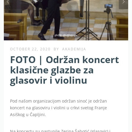
OCTOBER 22, 2020
BY
AKADEMIJA
FOTO | Održan koncert
klasične glazbe za
glasovir i violinu
Pod našom organizacijom održan sinoć je održan
koncert na glasoviru i violini u crkvi svetog Franje
Asiškog u Čapljini.
Na koncertu su nastupile Zerina Šabotić (glasovir) i