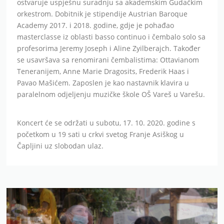
ostvaruje uspješnu suradnju sa akademskim Gudačkim
orkestrom. Dobitnik je stipendije Austrian Baroque
Academy 2017. i 2018. godine, gdje je pohađao
masterclasse iz oblasti basso continuo i čembalo solo sa
profesorima Jeremy Joseph i Aline Zyilberajch. Također
se usavršava sa renomirani čembalistima: Ottavianom
Teneranijem, Anne Marie Dragosits, Frederik Haas i
Pavao Mašićem. Zaposlen je kao nastavnik klavira u
paralelnom odjeljenju muzičke škole OŠ Vareš u Varešu.
Koncert će se održati u subotu, 17. 10. 2020. godine s
početkom u 19 sati u crkvi svetog Franje Asiškog u
Čapljini uz slobodan ulaz.