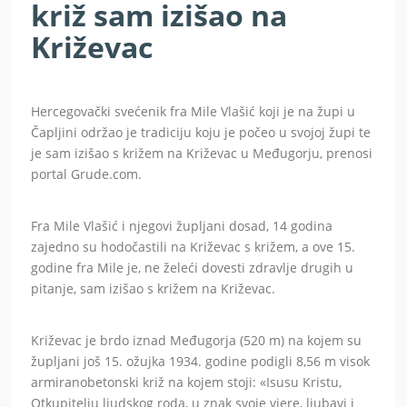
križ sam izišao na
Križevac
Hercegovački svećenik fra Mile Vlašić koji je na župi u
Čapljini održao je tradiciju koju je počeo u svojoj župi te
je sam izišao s križem na Križevac u Međugorju, prenosi
portal Grude.com.
Fra Mile Vlašić i njegovi župljani dosad, 14 godina
zajedno su hodočastili na Križevac s križem, a ove 15.
godine fra Mile je, ne želeći dovesti zdravlje drugih u
pitanje, sam izišao s križem na Križevac.
Križevac je brdo iznad Međugorja (520 m) na kojem su
župljani još 15. ožujka 1934. godine podigli 8,56 m visok
armiranobetonski križ na kojem stoji: «Isusu Kristu,
Otkupitelju ljudskog roda, u znak svoje vjere, ljubavi i