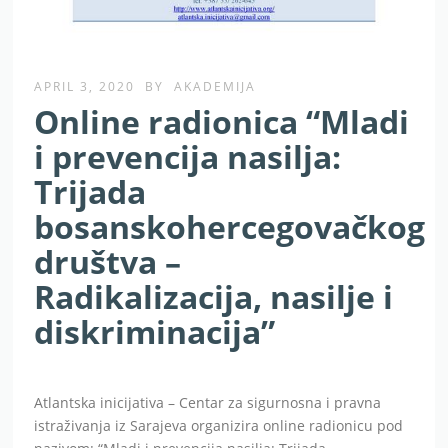
APRIL 3, 2020
BY
AKADEMIJA
Online radionica “Mladi
i prevencija nasilja:
Trijada
bosanskohercegovačkog
društva –
Radikalizacija, nasilje i
diskriminacija”
Atlantska inicijativa – Centar za sigurnosna i pravna
istraživanja iz Sarajeva organizira online radionicu pod