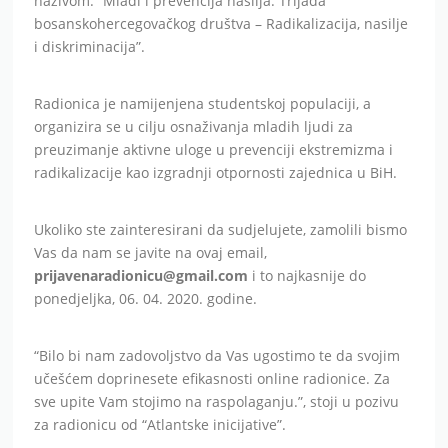
nazivom: “Mladi i prevencija nasilja: Trijada
bosanskohercegovačkog društva – Radikalizacija, nasilje
i diskriminacija”.
Radionica je namijenjena studentskoj populaciji, a
organizira se u cilju osnaživanja mladih ljudi za
preuzimanje aktivne uloge u prevenciji ekstremizma i
radikalizacije kao izgradnji otpornosti zajednica u BiH.
Ukoliko ste zainteresirani da sudjelujete, zamolili bismo
Vas da nam se javite na ovaj email,
prijavenaradionicu@gmail.com
i to najkasnije do
ponedjeljka, 06. 04. 2020. godine.
“Bilo bi nam zadovoljstvo da Vas ugostimo te da svojim
učešćem doprinesete efikasnosti online radionice. Za
sve upite Vam stojimo na raspolaganju.”, stoji u pozivu
za radionicu od “Atlantske inicijative”.