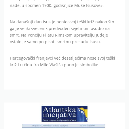
nade, u spomen 1900. godišnjice Muke Isusove».
Na današnji dan Isus je ponio svoj teški križ nakon što
ga je veliki svećenik predvođen svjetinom osudio na
smrt. Na Ponciju Pilatu Rimskom upravitelju Judeje
ostalo je samo potpisati smrtnu presudu Isusu.
Hercegovački franjevci već desetljećima nose svoj teški
križ i u činu fra Mile Vlašića puno je simbolike.