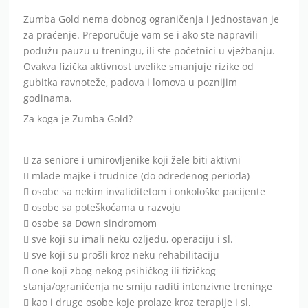
Zumba Gold nema dobnog ograničenja i jednostavan je
za praćenje. Preporučuje vam se i ako ste napravili
podužu pauzu u treningu, ili ste početnici u vježbanju.
Ovakva fizička aktivnost uvelike smanjuje rizike od
gubitka ravnoteže, padova i lomova u poznijim
godinama.
Za koga je Zumba Gold?
 za seniore i umirovljenike koji žele biti aktivni
 mlade majke i trudnice (do određenog perioda)
 osobe sa nekim invaliditetom i onkološke pacijente
 osobe sa poteškoćama u razvoju
 osobe sa Down sindromom
 sve koji su imali neku ozljedu, operaciju i sl.
 sve koji su prošli kroz neku rehabilitaciju
 one koji zbog nekog psihičkog ili fizičkog
stanja/ograničenja ne smiju raditi intenzivne treninge
 kao i druge osobe koje prolaze kroz terapije i sl.