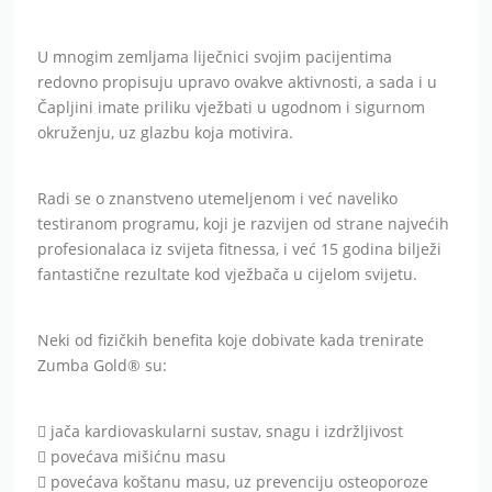
U mnogim zemljama liječnici svojim pacijentima
redovno propisuju upravo ovakve aktivnosti, a sada i u
Čapljini imate priliku vježbati u ugodnom i sigurnom
okruženju, uz glazbu koja motivira.
Radi se o znanstveno utemeljenom i već naveliko
testiranom programu, koji je razvijen od strane najvećih
profesionalaca iz svijeta fitnessa, i već 15 godina bilježi
fantastične rezultate kod vježbača u cijelom svijetu.
Neki od fizičkih benefita koje dobivate kada trenirate
Zumba Gold® su:
 jača kardiovaskularni sustav, snagu i izdržljivost
 povećava mišićnu masu
 povećava koštanu masu, uz prevenciju osteoporoze