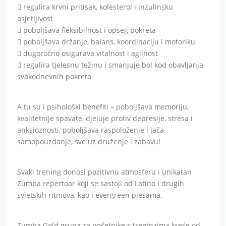
 regulira krvni pritisak, kolesterol i inzulinsku
osjetljivost
 poboljšava fleksibilnost i opseg pokreta
 poboljšava držanje, balans, koordinaciju i motoriku
 dugoročno osigurava vitalnost i agilnost
 regulira tjelesnu težinu i smanjuje bol kod obavljanja
svakodnevnih pokreta
A tu su i psihološki benefiti – poboljšava memoriju,
kvalitetnije spavate, djeluje protiv depresije, stresa i
anksioznosti, poboljšava raspoloženje i jača
samopouzdanje, sve uz druženje i zabavu!
Svaki trening donosi pozitivnu atmosferu i unikatan
Zumba repertoar koji se sastoji od Latino i drugih
svjetskih ritmova, kao i evergreen pjesama.
Zumba Gold grupa za početnike s treninzima kreće od