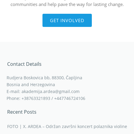
communities and help pave the way for lasting change.
GET INVOLVED
Contact Details
Rudjera Boskovica bb, 88300, Čapljina
Bosnia and Herzegovina
E-mail: akademija.ardea@gmail.com
Phone: +38763321893 / +447746724106
Recent Posts
FOTO | X. ARDEA – Održan završni koncert polaznika violine