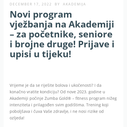
DECEMBER 17, 2022
BY
AKADEMIJA
Novi program
vježbanja na Akademiji
– za početnike, seniore
i brojne druge! Prijave i
upisi u tijeku!
Vrijeme je da se riješite bolova i ukočenosti? I da
konačno vratite kondiciju? Od nove 2023. godine u
Akademiji počinje Zumba Gold® – fitness program nižeg
intenziteta i prilagođen svim godištima. Trening koji
poboljšava i čuva Vaše zdravlje, i ne nosi rizike od
ozljeda!