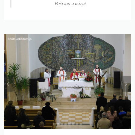
Počivao u miru!