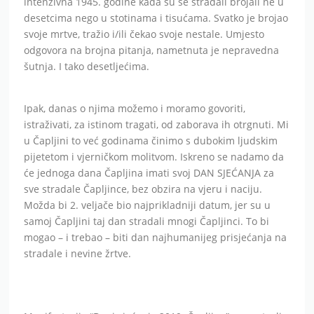
intenzivna 1945. godine kada su se stradali brojali ne u
desetcima nego u stotinama i tisućama. Svatko je brojao
svoje mrtve, tražio i/ili čekao svoje nestale. Umjesto
odgovora na brojna pitanja, nametnuta je nepravedna
šutnja. I tako desetljećima.
Ipak, danas o njima možemo i moramo govoriti,
istraživati, za istinom tragati, od zaborava ih otrgnuti. Mi
u Čapljini to već godinama činimo s dubokim ljudskim
pijetetom i vjerničkom molitvom. Iskreno se nadamo da
će jednoga dana Čapljina imati svoj DAN SJEĆANJA za
sve stradale Čapljince, bez obzira na vjeru i naciju.
Možda bi 2. veljače bio najprikladniji datum, jer su u
samoj Čapljini taj dan stradali mnogi Čapljinci. To bi
mogao – i trebao – biti dan najhumanijeg prisjećanja na
stradale i nevine žrtve.