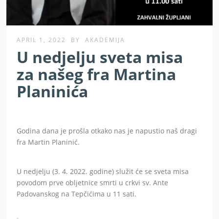
APRIL 1, 2022
BY
AKADEMIJA
U nedjelju sveta misa
za našeg fra Martina
Planinića
Godina dana je prošla otkako nas je napustio naš dragi
fra Martin Planinić.
U nedjelju (3. 4. 2022. godine) služit će se sveta misa
povodom prve obljetnice smrti u crkvi sv. Ante
Padovanskog na Tepčićima u 11 sati.