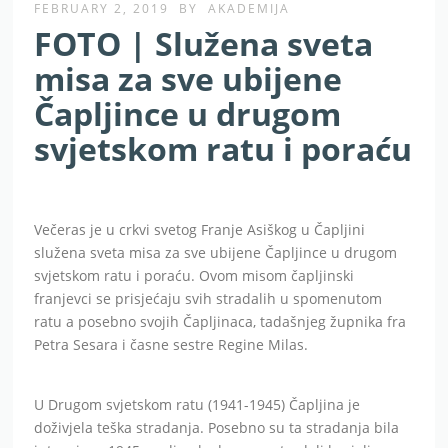
FEBRUARY 2, 2019
BY
AKADEMIJA
FOTO | Služena sveta
misa za sve ubijene
Čapljince u drugom
svjetskom ratu i poraću
Večeras je u crkvi svetog Franje Asiškog u Čapljini
služena sveta misa za sve ubijene Čapljince u drugom
svjetskom ratu i poraću. Ovom misom čapljinski
franjevci se prisjećaju svih stradalih u spomenutom
ratu a posebno svojih Čapljinaca, tadašnjeg župnika fra
Petra Sesara i časne sestre Regine Milas.
U Drugom svjetskom ratu (1941-1945) Čapljina je
doživjela teška stradanja. Posebno su ta stradanja bila