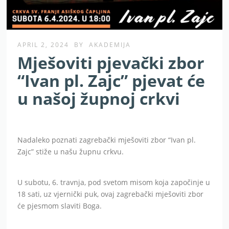
APRIL 2, 2024
BY
AKADEMIJA
Mješoviti pjevački zbor
“Ivan pl. Zajc” pjevat će
u našoj župnoj crkvi
Nadaleko poznati zagrebački mješoviti zbor “Ivan pl.
Zajc” stiže u našu župnu crkvu.
U subotu, 6. travnja, pod svetom misom koja započinje u
18 sati, uz vjernički puk, ovaj zagrebački mješoviti zbor
će pjesmom slaviti Boga.