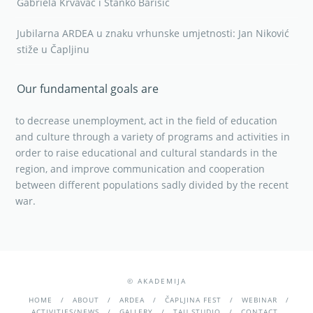
Gabriela Krvavac i Stanko Barišić
Jubilarna ARDEA u znaku vrhunske umjetnosti: Jan Niković
stiže u Čapljinu
Our fundamental goals are
to decrease unemployment, act in the field of education
and culture through a variety of programs and activities in
order to raise educational and cultural standards in the
region, and improve communication and cooperation
between different populations sadly divided by the recent
war.
© AKADEMIJA
HOME
ABOUT
ARDEA
ČAPLJINA FEST
WEBINAR
ACTIVITIES/NEWS
GALLERY
TAU STUDIO
CONTACT