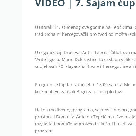
VIDEO | 7. Sajam ćup
U utorak, 11. studenog ove godine na Tepčićima (o
tradicionalni hercegovački proizvod od mošta (sok
U organizaciji Društva “Ante” Tepčići-Čitluk ova m
“Ante”, gosp. Mario Doko, ističe kako vlada veliko
sudjelovati 20 izlagača iz Bosne i Hercegovine ali 
Program će taj dan započeti u 18:00 sati sv. Misom
kroz molitvu zahvali Bogu za urod i plodove.
Nakon molitvenog programa, sajamski dio progra
prostoru i Domu sv. Ante na Tepčićima. Sve posje
razgledati ponuđene proizvode, kušati i uzeti za s
program.