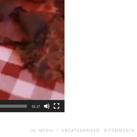
01:17
IN
MEDIA
/
UNCATEGORIZED
0
COMMENTS