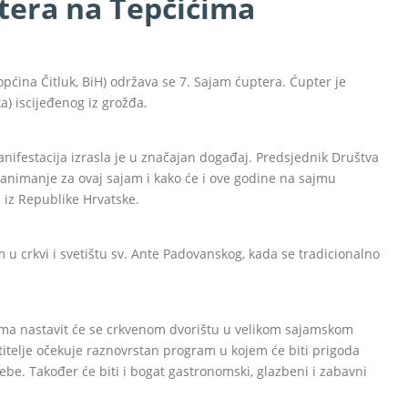
tera na Tepčićima
pćina Čitluk, BiH) održava se 7. Sajam ćuptera. Ćupter je
a) iscijeđenog iz grožđa.
anifestacija izrasla je u značajan događaj. Predsjednik Društva
 zanimanje za ovaj sajam i kako će i ove godine na sajmu
i iz Republike Hrvatske.
 u crkvi i svetištu sv. Ante Padovanskog, kada se tradicionalno
ma nastavit će se crkvenom dvorištu u velikom sajamskom
titelje očekuje raznovrstan program u kojem će biti prigoda
ebe. Također će biti i bogat gastronomski, glazbeni i zabavni