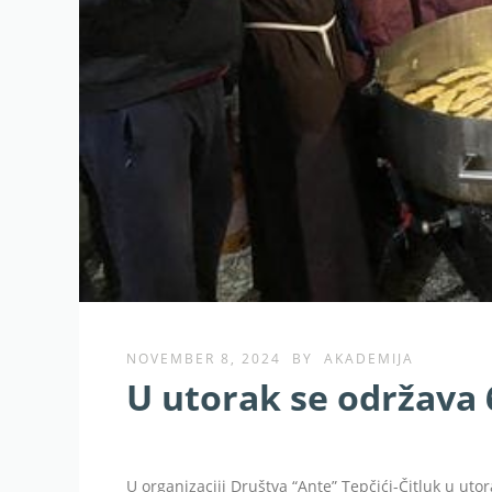
NOVEMBER 8, 2024
BY
AKADEMIJA
U utorak se održava 
U organizaciji Društva “Ante” Tepčići-Čitluk u ut