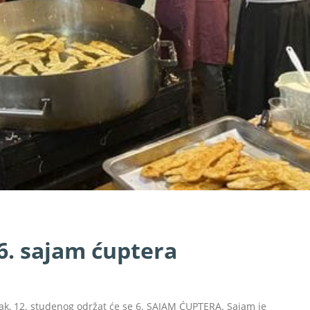
6. sajam ćuptera
orak, 12. studenog održat će se 6. SAJAM ĆUPTERA. Sajam je