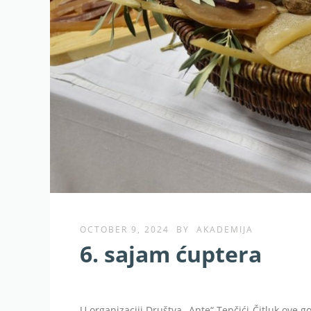
OCTOBER 9, 2024
BY
AKADEMIJA
6. sajam ćuptera
U organizaciji Društva „Ante“ Tepčići-Čitluk ove 