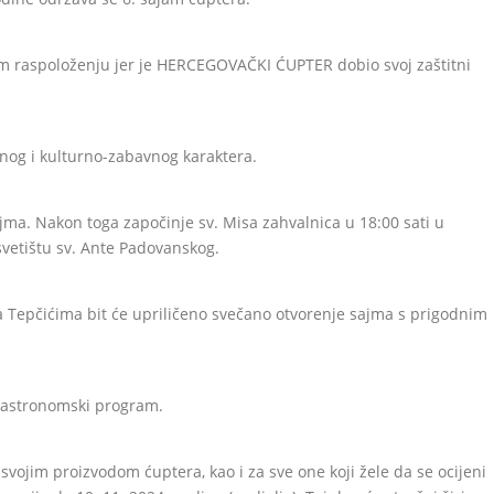
 raspoloženju jer je HERCEGOVAČKI ĆUPTER dobio svoj zaštitni
vnog i kulturno-zabavnog karaktera.
jma. Nakon toga započinje sv. Misa zahvalnica u 18:00 sati u
vetištu sv. Ante Padovanskog.
na Tepčićima bit će upriličeno svečano otvorenje sajma s prigodnim
 gastronomski program.
 svojim proizvodom ćuptera, kao i za sve one koji žele da se ocijeni