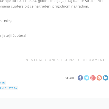
asnije do 10. 11. 2024. godine (nedjelja). Taj dan će stručni žiri
 ocijenjena ćuptera bit će nagrađeni prigodnom nagradom.
o Doko).
ijatelji ćuptera!
IN
MEDIA
/
UNCATEGORIZED
0
COMMENTS
SHARE
TER
JAM ĆUPTERA