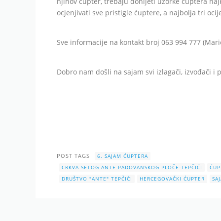
njihov ćupter, trebaju donijeti uzorke ćuptera najk
ocjenjivati sve pristigle ćuptere, a najbolja tri
Sve informacije na kontakt broj 063 994 777 (Mari
Dobro nam došli na sajam svi izlagači, izvođači i pr
POST TAGS
6. SAJAM ĆUPTERA
CRKVA SETOG ANTE PADOVANSKOG PLOČE-TEPČIĆI
ĆUP
DRUŠTVO "ANTE" TEPČIĆI
HERCEGOVAČKI ĆUPTER
SA