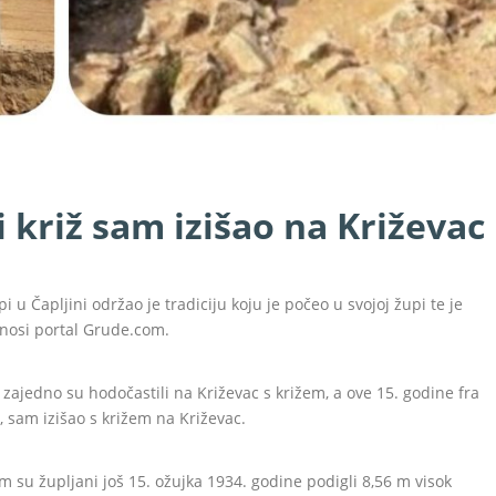
i križ sam izišao na Križevac
i u Čapljini održao je tradiciju koju je počeo u svojoj župi te je
enosi portal Grude.com.
a zajedno su hodočastili na Križevac s križem, a ove 15. godine fra
e, sam izišao s križem na Križevac.
 su župljani još 15. ožujka 1934. godine podigli 8,56 m visok