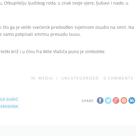
, Otkupitelju ljudskog roda, u znak svoje vjere, ljubavi i nade, u
on što ga je veliki svećenik predvođen svjetinom osudio na smrt. Na
 je samo potpisati smrtnu presudu Isusu.
eški križ i u činu fra Mile Vlašića puno je simbolike.
IN
MEDIA
/
UNCATEGORIZED
0
COMMENTS
ILE VLAŠIĆ
SHARE
EĐUGORJE