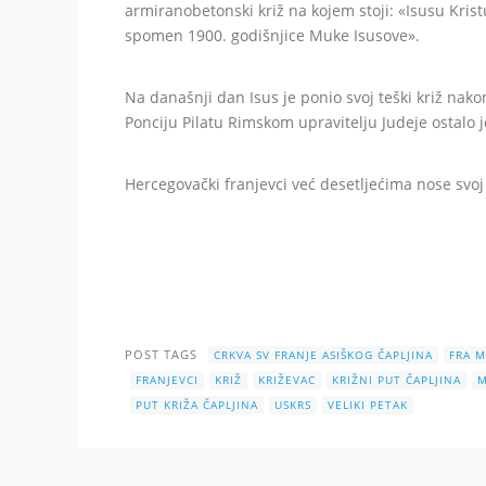
armiranobetonski križ na kojem stoji: «Isusu Kristu
spomen 1900. godišnjice Muke Isusove».
Na današnji dan Isus je ponio svoj teški križ nak
Ponciju Pilatu Rimskom upravitelju Judeje ostalo
Hercegovački franjevci već desetljećima nose svoj t
POST TAGS
CRKVA SV FRANJE ASIŠKOG ČAPLJINA
FRA M
FRANJEVCI
KRIŽ
KRIŽEVAC
KRIŽNI PUT ČAPLJINA
M
PUT KRIŽA ČAPLJINA
USKRS
VELIKI PETAK