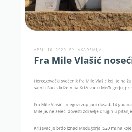
APRIL 10, 2020
BY
AKADEMIJA
Fra Mile Vlašić noseć
Hercegovački svećenik fra Mile Vlašić koji je na žup
sam izišao s križem na Križevac u Međugorju, pr
Fra Mile Vlašić i njegovi župljani dosad, 14 godin
Mile je, ne želeći dovesti zdravlje drugih u pitanj
Križevac je brdo iznad Međugorja (520 m) na kojem