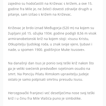
zajedno su hodočastili na Križevac s križem, a ove 15.
godine fra Mile je, ne želeći dovesti zdravlje drugih u
pitanje, sam izišao s križem na Križevac.
Križevac je brdo iznad Međugorja (520 m) na kojem su
župljani još 15. ožujka 1934. godine podigli 8,56 m visok
armiranobetonski križ na kojem stoji: «Isusu Kristu,
Otkupitelju ljudskog roda, u znak svoje vjere, ljubavi i
nade, u spomen 1900. godišnjice Muke Isusove».
Na današnji dan Isus je ponio svoj teški križ nakon što
ga je veliki svećenik predvođen svjetinom osudio na
smrt. Na Ponciju Pilatu Rimskom upravitelju Judeje
ostalo je samo potpisati smrtnu presudu Isusu.
Hercegovački franjevci već desetljećima nose svoj teški
križ i u činu fra Mile Vlašića puno je simbolike.