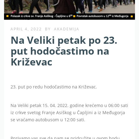
APRIL 4, 2022
BY
AKADEMIJA
Na Veliki petak po 23.
put hodočastimo na
Križevac
23. put po redu hodočastimo na Križevac.
Na Veliki petak 15. 04. 2022. godine krećemo u 06:00 sati
iz crkve svetog Franje Asiškog u Čapljini a iz Međugorja
se vraćamo autobusom u 12:00 sati.
Pozivamo vas sve da nam se pridružite u ovom hodu