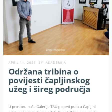
APRIL 11, 2021
BY
AKADEMIJA
Održana tribina o
povijesti čapljinskog
užeg i šireg područja
U prostoru naše Galerije TAU po prvi puta u Čapljini