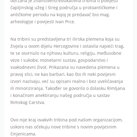
održana je znanstveno-edukativna tribina o povijesti
čapljinskog užeg i šireg područja u protoantičkome i
antičkome periodu na kojoj je predavač bio mag.
arheologije i povijesti Ivan Prce.
Na tribini su predstavljena tri ilirska plemena koja su
živjela u ovom dijelu Hercegovine i ostavila najveći trag,
te se osvrnulo na njihovu kulturu, religiju, međusobne
veze i sukobe, monetarni sustav, gospodarstvo i
svakodnevni život. Prikazana su navedena plemena u
pravoj slici, ne kao barbari, kao što ih neki povijesni
izvori nazivaju, već su opisani realno i bez uveličavanja
ili minoriziranja. Također se govorilo o dolasku Rimljana
i konačnom anektiranju našeg područja u sastav
Rimskog Carstva.
Ovo nije kraj ovakvih tribina pod našom organizacijom,
uskoro nas očekuju nove tribine s novim povijesnim
činjenicama.