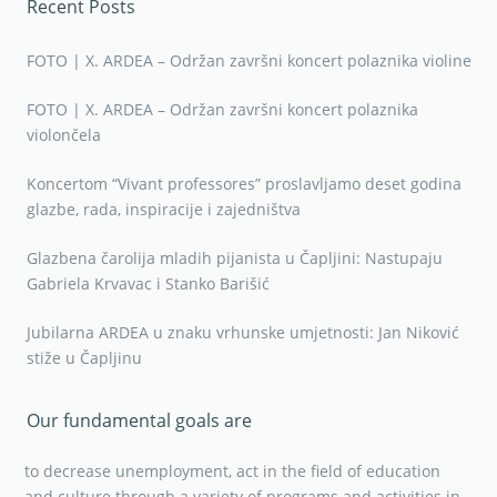
Recent Posts
FOTO | X. ARDEA – Održan završni koncert polaznika violine
FOTO | X. ARDEA – Održan završni koncert polaznika
violončela
Koncertom “Vivant professores” proslavljamo deset godina
glazbe, rada, inspiracije i zajedništva
Glazbena čarolija mladih pijanista u Čapljini: Nastupaju
Gabriela Krvavac i Stanko Barišić
Jubilarna ARDEA u znaku vrhunske umjetnosti: Jan Niković
stiže u Čapljinu
Our fundamental goals are
to decrease unemployment, act in the field of education
and culture through a variety of programs and activities in