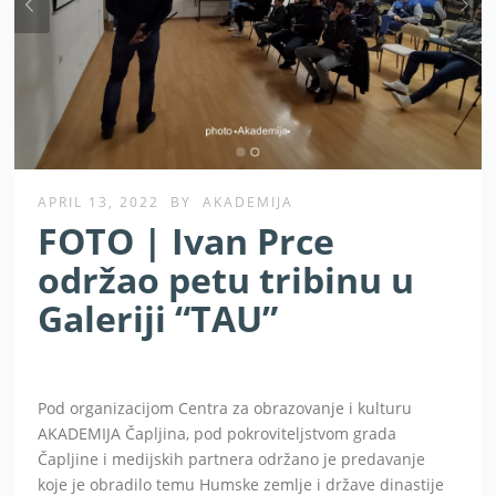
APRIL 13, 2022
BY
AKADEMIJA
FOTO | Ivan Prce
održao petu tribinu u
Galeriji “TAU”
Pod organizacijom Centra za obrazovanje i kulturu
AKADEMIJA Čapljina, pod pokroviteljstvom grada
Čapljine i medijskih partnera održano je predavanje
koje je obradilo temu Humske zemlje i države dinastije