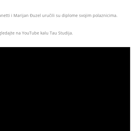
etti i Marijan Đuzel uručili su diplome svojim polaznicima.
gledajte na YouTube kalu Tau Studija.