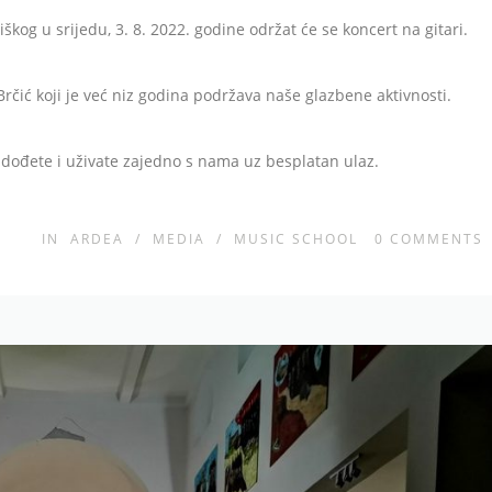
kog u srijedu, 3. 8. 2022. godine održat će se koncert na gitari.
rčić koji je već niz godina podržava naše glazbene aktivnosti.
 dođete i uživate zajedno s nama uz besplatan ulaz.
IN
ARDEA
/
MEDIA
/
MUSIC SCHOOL
0
COMMENTS