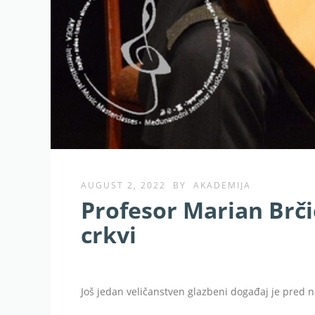
AUGUST 2, 2022
BY
AKADEMIJA
Profesor Marian Brči
crkvi
Još jedan veličanstven glazbeni događaj je pred 