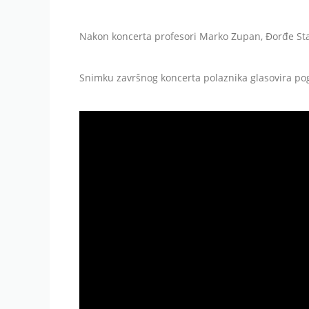
Nakon koncerta profesori Marko Zupan, Đorđe Stan
Snimku završnog koncerta polaznika glasovira po