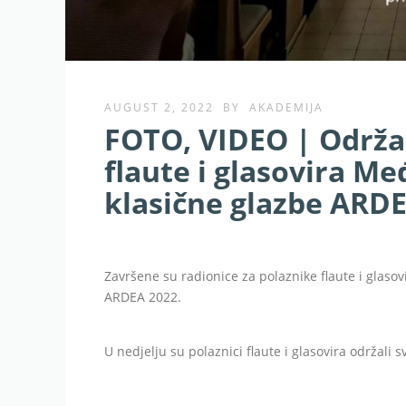
AUGUST 2, 2022
BY
AKADEMIJA
FOTO, VIDEO | Održa
flaute i glasovira 
klasične glazbe ARD
Završene su radionice za polaznike flaute i glas
ARDEA 2022.
U nedjelju su polaznici flaute i glasovira održali 