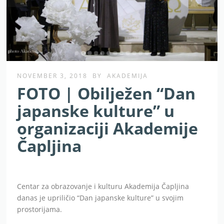
NOVEMBER 3, 2018
BY
AKADEMIJA
FOTO | Obilježen “Dan
japanske kulture” u
organizaciji Akademije
Čapljina
Centar za obrazovanje i kulturu Akademija Čapljina
danas je upriličio “Dan japanske kulture” u svojim
prostorijama.