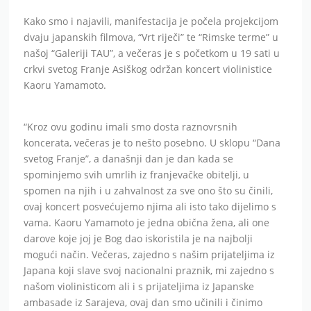
Kako smo i najavili, manifestacija je počela projekcijom
dvaju japanskih filmova, “Vrt riječi” te “Rimske terme” u
našoj “Galeriji TAU”, a večeras je s početkom u 19 sati u
crkvi svetog Franje Asiškog održan koncert violinistice
Kaoru Yamamoto.
“Kroz ovu godinu imali smo dosta raznovrsnih
koncerata, večeras je to nešto posebno. U sklopu “Dana
svetog Franje”, a današnji dan je dan kada se
spominjemo svih umrlih iz franjevačke obitelji, u
spomen na njih i u zahvalnost za sve ono što su činili,
ovaj koncert posvećujemo njima ali isto tako dijelimo s
vama. Kaoru Yamamoto je jedna obična žena, ali one
darove koje joj je Bog dao iskoristila je na najbolji
mogući način. Večeras, zajedno s našim prijateljima iz
Japana koji slave svoj nacionalni praznik, mi zajedno s
našom violinisticom ali i s prijateljima iz Japanske
ambasade iz Sarajeva, ovaj dan smo učinili i činimo