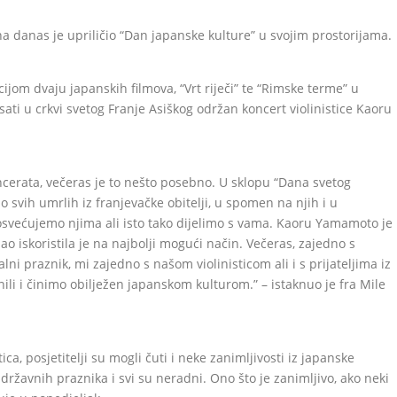
a danas je upriličio “Dan japanske kulture” u svojim prostorijama.
cijom dvaju japanskih filmova, “Vrt riječi” te “Rimske terme” u
sati u crkvi svetog Franje Asiškog održan koncert violinistice Kaoru
cerata, večeras je to nešto posebno. U sklopu “Dana svetog
 svih umrlih iz franjevačke obitelji, u spomen na njih i u
 posvećujemo njima ali isto tako dijelimo s vama. Kaoru Yamamoto je
ao iskoristila je na najbolji mogući način. Večeras, zajedno s
lni praznik, mi zajedno s našom violinisticom ali i s prijateljima iz
li i činimo obilježen japanskom kulturom.” – istaknuo je fra Mile
ica, posjetitelji su mogli čuti i neke zanimljivosti iz japanske
ržavnih praznika i svi su neradni. Ono što je zanimljivo, ako neki