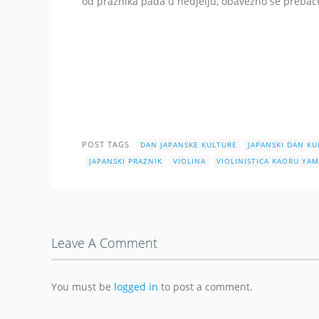
od praznika pada u nedjelju, obavezno se prebacu
POST TAGS
DAN JAPANSKE KULTURE
JAPANSKI DAN KU
JAPANSKI PRAZNIK
VIOLINA
VIOLINISTICA KAORU Y
Leave A Comment
You must be
logged in
to post a comment.