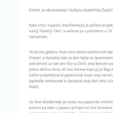
Centar za obrazovanje i kulturu Akademija Čapljin
Kako smo i najavili, manifestacija je počela projek
našoj “Galeriji TAU”, a večeras je s početkom u 19 
Yamamoto.
“Kroz ovu godinu imali smo dosta raznovrsnih kon
Franje”, a današnji dan je dan kada se spominjemo
zahvalnost za sve ono što su činili, ovaj koncert
jedna obična žena, ali one darove koje joj je Bog d
našim prijateljima iz Japana koji slave svoj naciona
Japanske ambasade iz Sarajeva, ovaj dan smo učini
Vlašić.
Uz šest skladbi koje je izvela ova japanska violinist
kulture pa tako u Japanu primjerice ima šesnaest d