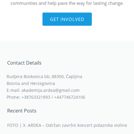
communities and help pave the way for lasting change.
GET INVOLVED
Contact Details
Rudjera Boskovica bb, 88300, Čapljina
Bosnia and Herzegovina
E-mail: akademija.ardea@gmail.com
Phone: +38763321893 / +447746724106
Recent Posts
FOTO | X. ARDEA – Održan završni koncert polaznika violine