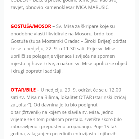
zavjet, obnovio kamenoklesar IVICA MARUŠIĆ.
GOSTUŠA/MOSOR
– Sv. Misa za škripare koje su
onodobne vlasti likvidirale na Mosoru, brdo kod
Gostuše (župa Mostarski Gradac – Široki Brijeg) održat
će se u nedjelju, 22. 9. u 11.30 sati. Prije sv. Mise
upriliči se polaganje vijenaca i svijeća na spomen
mjesto njihove žrtve, a nakon sv. Mise upriliči se objed
i drugi popratni sadržaji.
O’TAR/BILE
– U nedjelju, 29. 9. održat će se u 12.00
sati sv. Misa na Bilima, lokalitet O’TAR (starinski izričaj
za „oltar“). Od davnina je tu bio podignut
oltar
(žrtvenik) na kojem se slavila sv. Misa. Jedno
vrijeme se s tom praksom prestalo, svetište skoro bilo
zaboravljeno i prepušteno propadanju. Prije 15-tak
godina, zalaganjem pojedinih entuzijasta i njihovih