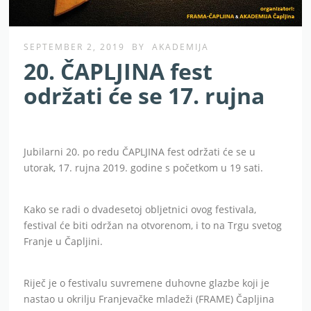
SEPTEMBER 2, 2019
BY
AKADEMIJA
20. ČAPLJINA fest
održati će se 17. rujna
Jubilarni 20. po redu ČAPLJINA fest održati će se u
utorak, 17. rujna 2019. godine s početkom u 19 sati.
Kako se radi o dvadesetoj obljetnici ovog festivala,
festival će biti održan na otvorenom, i to na Trgu svetog
Franje u Čapljini.
Riječ je o festivalu suvremene duhovne glazbe koji je
nastao u okrilju Franjevačke mladeži (FRAME) Čapljina