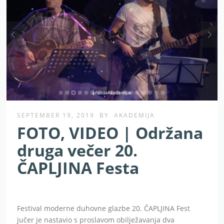
SEPTEMBER 19, 2019
BY
AKADEMIJA
FOTO, VIDEO | Održana
druga večer 20.
ČAPLJINA Festa
Festival moderne duhovne glazbe 20. ČAPLJINA Fest
jučer je nastavio s proslavom obilježavanja dva