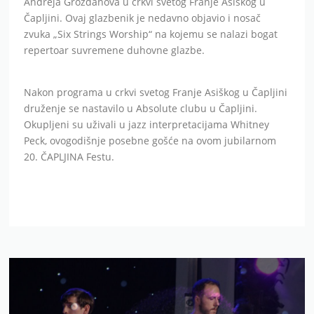
Andreja Grozdanova u crkvi svetog Franje Asiškog u
Čapljini. Ovaj glazbenik je nedavno objavio i nosač
zvuka „Six Strings Worship“ na kojemu se nalazi bogat
repertoar suvremene duhovne glazbe.
Nakon programa u crkvi svetog Franje Asiškog u Čapljini
druženje se nastavilo u Absolute clubu u Čapljini.
Okupljeni su uživali u jazz interpretacijama Whitney
Peck, ovogodišnje posebne gošće na ovom jubilarnom
20. ČAPLJINA Festu.