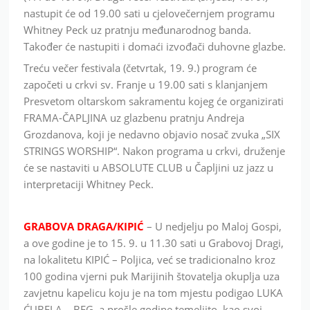
nastupit će od 19.00 sati u cjelovečernjem programu
Whitney Peck uz pratnju međunarodnog banda.
Također će nastupiti i domaći izvođači duhovne glazbe.
Treću večer festivala (četvrtak, 19. 9.) program će
započeti u crkvi sv. Franje u 19.00 sati s klanjanjem
Presvetom oltarskom sakramentu kojeg će organizirati
FRAMA-ČAPLJINA uz glazbenu pratnju Andreja
Grozdanova, koji je nedavno objavio nosač zvuka „SIX
STRINGS WORSHIP“. Nakon programa u crkvi, druženje
će se nastaviti u ABSOLUTE CLUB u Čapljini uz jazz u
interpretaciji Whitney Peck.
GRABOVA DRAGA/KIPIĆ
– U nedjelju po Maloj Gospi,
a ove godine je to 15. 9. u 11.30 sati u Grabovoj Dragi,
na lokalitetu KIPIĆ – Poljica, već se tradicionalno kroz
100 godina vjerni puk Marijinih štovatelja okuplja uza
zavjetnu kapelicu koju je na tom mjestu podigao LUKA
ĆUBELA – BEG, a prošle godine temeljito, kao svoj