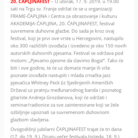
20.
ČAPLJINAFEST
– U utorak, 17. 9. 2019. u 19.00
sati na Trgu sv. Franje održat će se u organizaciji
FRAME-ČAPLJINA i Centra za obrazovanje i kulturu
AKADEMIJA-ČAPLJINA, 20. ČAPLJINAFEST, festival
suvremene duhovne glazbe. Do sada je kroz ovaj
festival, koji je prvi ove vrste u Hercegovini, nastupilo
oko 300 različitih izvođača i izvedeno je oko 150 novih
autorskih duhovnih pjesama. Festival se održava pod
motom: „Pjevamo pjesme da slavimo Boga!“. Tako će
biti i ove godine, te će uz domaće manje ili više
poznate izvođače nastupiti i mlada crnačka jazz
pjevačica Whitney Peck (iz Sjedinjenih Američkih
Država) uz pratnju međunarodnog banda i poznatog
gitariste Andreja Grozdanova, koji će održati i
seminar/radionice za sve zainteresirane koji se žele
ozbiljnije upoznati sa suvremenom duhovnom
glazbom slavljena.
Ovogodišnji jubilarni ČAPLJINAFEST trajat će tri dana
(17. do 19. 9.). Drugu večer festivala (srijeda, 18. 9.)