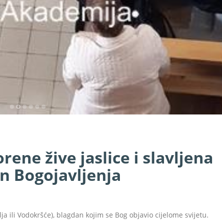
ene žive jaslice i slavljena
n Bogojavljenja
lja ili Vodokršće), blagdan kojim se Bog objavio cijelome svijetu.