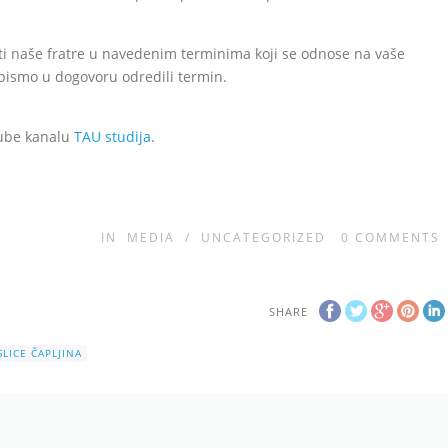
ati naše fratre u navedenim terminima koji se odnose na vaše
 bismo u dogovoru odredili termin.
Tube kanalu
TAU studija
.
IN
MEDIA
/
UNCATEGORIZED
0
COMMENTS
SHARE
SLICE ČAPLJINA