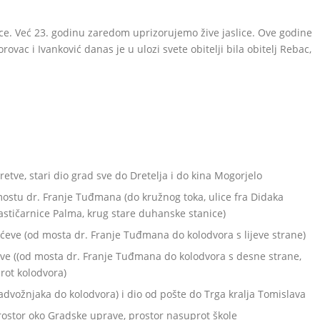
slice. Već 23. godinu zaredom uprizorujemo žive jaslice. Ove godine
orovac i Ivanković danas je u ulozi svete obitelji bila obitelj Rebac,
retve, stari dio grad sve do Dretelja i do kina Mogorjelo
mostu dr. Franje Tuđmana (do kružnog toka, ulice fra Didaka
lastičarnice Palma, krug stare duhanske stanice)
vićeve (od mosta dr. Franje Tuđmana do kolodvora s lijeve strane)
ićeve ((od mosta dr. Franje Tuđmana do kolodvora s desne strane,
rot kolodvora)
 nadvožnjaka do kolodvora) i dio od pošte do Trga kralja Tomislava
, prostor oko Gradske uprave, prostor nasuprot škole