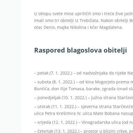
U sklopu svete mise upriličili smo i treće žive ja
imali smo tri obitelji iz Trebižata. Nakon obitelji B
otac Denis, majka Nikolina i kćer Magdalena.
Raspored blagoslova obitelji
– petak (7. 1. 2022.) – od nadvožnjaka do rijeke Ne
– subota (8. 1. 2022.) – od kina Mogorjelo prema 
Buntića, don Ilije Tomasa, barake, zgrada iznad s
– ponedjeljak (10. 1. 2022.) – južna strana Starče
– utorak (11. 1. 2022.) – sjeverna strana Starčev
ulica Petra Krešimira IV, ulica Mate Bobana nasup
– srijeda (12. 1. 2022.) – Vinogradarska ulica (od
– četvrtak (13. 1. 2022.) – prostor u blizini crkve