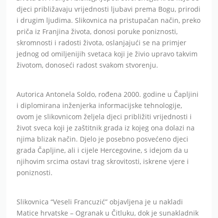
djeci približavaju vrijednosti ljubavi prema Bogu, prirodi
i drugim ljudima. Slikovnica na pristupačan način, preko
priča iz Franjina života, donosi poruke poniznosti,
skromnosti i radosti života, oslanjajući se na primjer
jednog od omiljenijih svetaca koji je živio upravo takvim
životom, donoseći radost svakom stvorenju.
Autorica Antonela Soldo, rođena 2000. godine u Čapljini
i diplomirana inženjerka informacijske tehnologije,
ovom je slikovnicom željela djeci približiti vrijednosti i
život sveca koji je zaštitnik grada iz kojeg ona dolazi na
njima blizak način. Djelo je posebno posvećeno djeci
grada Čapljine, ali i cijele Hercegovine, s idejom da u
njihovim srcima ostavi trag skrovitosti, iskrene vjere i
poniznosti.
Slikovnica “Veseli Francuzić” objavljena je u nakladi
Matice hrvatske – Ogranak u Čitluku, dok je sunakladnik