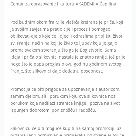
Centar za obrazovanje i kulturu AKADEMIJA Čapljina.
Pod budnim okom fra Mile Vlašića kreirana je priča, koji
je svojim savjetima pratio cijeli proces i pomogao
oblikovati djelo koje će i djeci i odraslima približiti život
sv. Franje, način na koji je živio te ljubav koju je gajio
prema svakom stvorenju što ga je Bog stvorio. Sama
ideja i priča o slikovnici nastala je znatno ranije, još prije
nego što je papa proglasio ovu godinu godinom svetog
Franje, što slikovnici daje dodatnu posebnost.
Promocija će biti prigoda za upoznavanje s autoricom,
samim djelom, ali i porukom koju ova slikovnica nosi,
porukom koja nadilazi stranice knjige i poziva na život
ispunjen dobrotom, poniznošću i radošću.
Slikovnicu će biti moguće kupiti na samoj promociji, uz
organizirano potpisivanje primjeraka od strane autorice.