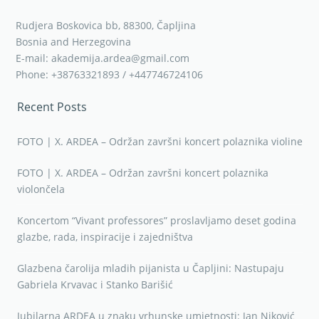
Rudjera Boskovica bb, 88300, Čapljina
Bosnia and Herzegovina
E-mail: akademija.ardea@gmail.com
Phone: +38763321893 / +447746724106
Recent Posts
FOTO | X. ARDEA – Održan završni koncert polaznika violine
FOTO | X. ARDEA – Održan završni koncert polaznika
violončela
Koncertom “Vivant professores” proslavljamo deset godina
glazbe, rada, inspiracije i zajedništva
Glazbena čarolija mladih pijanista u Čapljini: Nastupaju
Gabriela Krvavac i Stanko Barišić
Jubilarna ARDEA u znaku vrhunske umjetnosti: Jan Niković