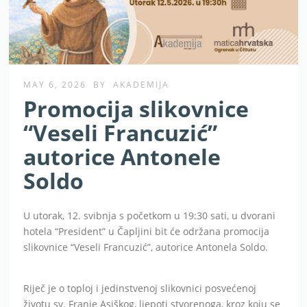
MAY 6, 2026
BY
AKADEMIJA
Promocija slikovnice
“Veseli Francuzić”
autorice Antonele
Soldo
U utorak, 12. svibnja s početkom u 19:30 sati, u dvorani
hotela “President” u Čapljini bit će održana promocija
slikovnice “Veseli Francuzić”, autorice Antonela Soldo.
Riječ je o toploj i jedinstvenoj slikovnici posvećenoj
životu sv. Franje Asiškog, ljepoti stvorenoga, kroz koju se