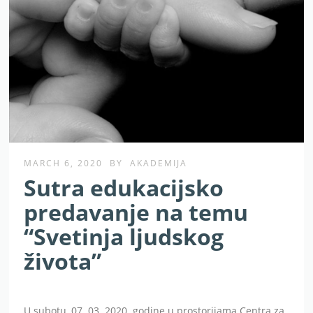
MARCH 6, 2020
BY
AKADEMIJA
Sutra edukacijsko
predavanje na temu
“Svetinja ljudskog
života”
U subotu, 07. 03. 2020. godine u prostorijama Centra za