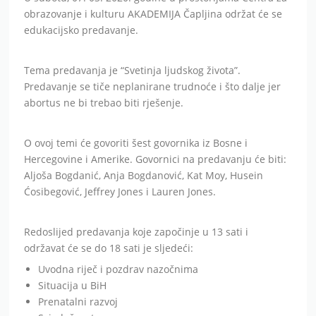
obrazovanje i kulturu AKADEMIJA Čapljina održat će se
edukacijsko predavanje.
Tema predavanja je “Svetinja ljudskog života”.
Predavanje se tiče neplanirane trudnoće i što dalje jer
abortus ne bi trebao biti rješenje.
O ovoj temi će govoriti šest govornika iz Bosne i
Hercegovine i Amerike. Govornici na predavanju će biti:
Aljoša Bogdanić, Anja Bogdanović, Kat Moy, Husein
Ćosibegović, Jeffrey Jones i Lauren Jones.
Redoslijed predavanja koje započinje u 13 sati i
održavat će se do 18 sati je sljedeći:
Uvodna riječ i pozdrav nazočnima
Situacija u BiH
Prenatalni razvoj