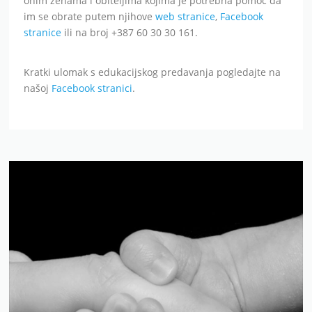
onim ženama i obiteljima kojima je potrebna pomoć da
im se obrate putem njihove
web stranice
,
Facebook
stranice
ili na broj +387 60 30 30 161.
Kratki ulomak s edukacijskog predavanja pogledajte na
našoj
Facebook stranici
.