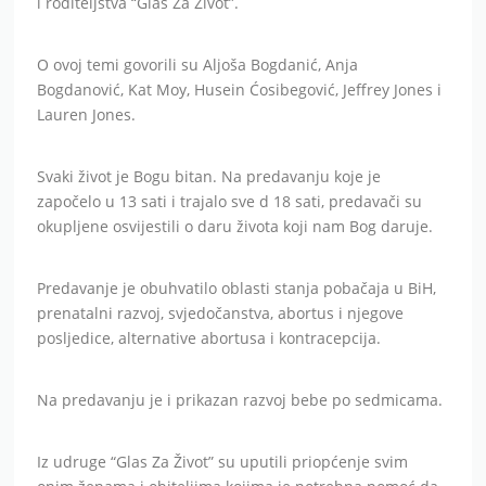
i roditeljstva “Glas Za Život”.
O ovoj temi govorili su Aljoša Bogdanić, Anja
Bogdanović, Kat Moy, Husein Ćosibegović, Jeffrey Jones i
Lauren Jones.
Svaki život je Bogu bitan. Na predavanju koje je
započelo u 13 sati i trajalo sve d 18 sati, predavači su
okupljene osvijestili o daru života koji nam Bog daruje.
Predavanje je obuhvatilo oblasti stanja pobačaja u BiH,
prenatalni razvoj, svjedočanstva, abortus i njegove
posljedice, alternative abortusa i kontracepcija.
Na predavanju je i prikazan razvoj bebe po sedmicama.
Iz udruge “Glas Za Život” su uputili priopćenje svim