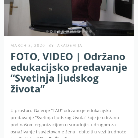
MARCH 8, 2020
BY
AKADEMIJA
FOTO, VIDEO | Održano
edukacijsko predavanje
“Svetinja ljudskog
života”
U prostoru Galerije “TAU” održano je edukacijsko
predavanje “Svetinja ljudskog života” koje je održano
pod našom organizacijom u suradnji s udrugom za
osnaživanje i savjetovanje žena i obitelji u vezi trudnoće