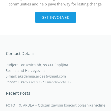
communities and help pave the way for lasting change.
GET INVOLVED
Contact Details
Rudjera Boskovica bb, 88300, Čapljina
Bosnia and Herzegovina
E-mail: akademija.ardea@gmail.com
Phone: +38763321893 / +447746724106
Recent Posts
FOTO | X. ARDEA – Održan završni koncert polaznika violine