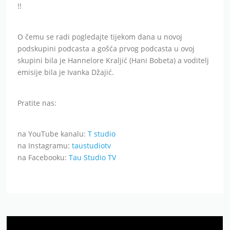
!!
O čemu se radi pogledajte tijekom dana u novoj
podskupini podcasta a gošća prvog podcasta u ovoj
skupini bila je Hannelore Kraljić (Hani Bobeta) a voditelj
emisije bila je Ivanka Džajić.
Pratite nas:
na YouTube kanalu:
T studio
na Instagramu:
taustudiotv
na Facebooku:
Tau Studio TV