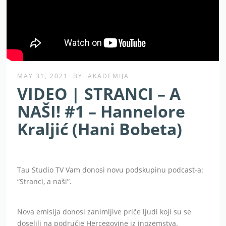
MAY 31, 2021
BY
AKADEMIJA
VIDEO | STRANCI – A
NAŠI! #1 – Hannelore
Kraljić (Hani Bobeta)
Tau Studio TV Vam donosi novu podskupinu podcast-a:
“Stranci, a naši”.
Nova emisija donosi zanimljive priče ljudi koji su se
doselili na područje Hercegovine iz inozemstva.