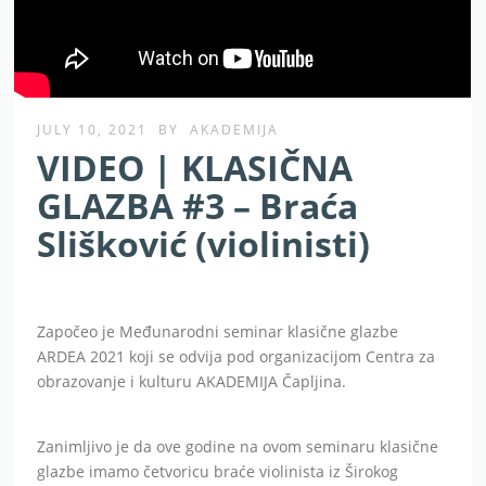
JULY 10, 2021
BY
AKADEMIJA
VIDEO | KLASIČNA
GLAZBA #3 – Braća
Slišković (violinisti)
Započeo je Međunarodni seminar klasične glazbe
ARDEA 2021 koji se odvija pod organizacijom Centra za
obrazovanje i kulturu AKADEMIJA Čapljina.
Zanimljivo je da ove godine na ovom seminaru klasične
glazbe imamo četvoricu braće violinista iz Širokog