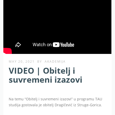
MAY 20, 2021
BY
AKADEMIJA
VIDEO | Obitelj i
suvremeni izazovi
Na temu “Obitelj i suvremeni izazovi” u programu TAU
studija gostovala je obitelj Dragičević iz Struge-Gorica.