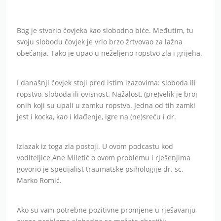
Bog je stvorio čovjeka kao slobodno biće. Međutim, tu
svoju slobodu čovjek je vrlo brzo žrtvovao za lažna
obećanja. Tako je upao u neželjeno ropstvo zla i grijeha.
I današnji čovjek stoji pred istim izazovima: sloboda ili
ropstvo, sloboda ili ovisnost. Nažalost, (pre)velik je broj
onih koji su upali u zamku ropstva. Jedna od tih zamki
jest i kocka, kao i klađenje, igre na (ne)sreću i dr.
Izlazak iz toga zla postoji. U ovom podcastu kod
voditeljice Ane Miletić o ovom problemu i rješenjima
govorio je specijalist traumatske psihologije dr. sc.
Marko Romić.
Ako su vam potrebne pozitivne promjene u rješavanju