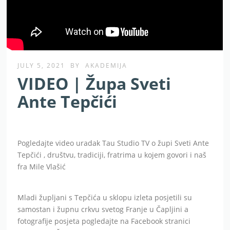
JULY 5, 2021
BY
AKADEMIJA
VIDEO | Župa Sveti
Ante Tepčići
Pogledajte video uradak Tau Studio TV o župi Sveti Ante
Tepčići , društvu, tradiciji, fratrima u kojem govori i naš
fra Mile Vlašić
Mladi župljani s Tepčića u sklopu izleta posjetili su
samostan i župnu crkvu svetog Franje u Čapljini a
fotografije posjeta pogledajte na Facebook stranici