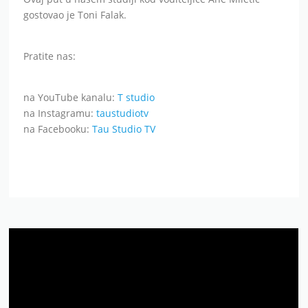
gostovao je Toni Falak.
Pratite nas:
na YouTube kanalu:
T studio
na Instagramu:
taustudiotv
na Facebooku:
Tau Studio TV