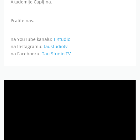
Akademije Čapljina.
Pratite nas:
na YouTube kanalu:
T studio
na Instagramu:
taustudiotv
na Facebooku:
Tau Studio TV