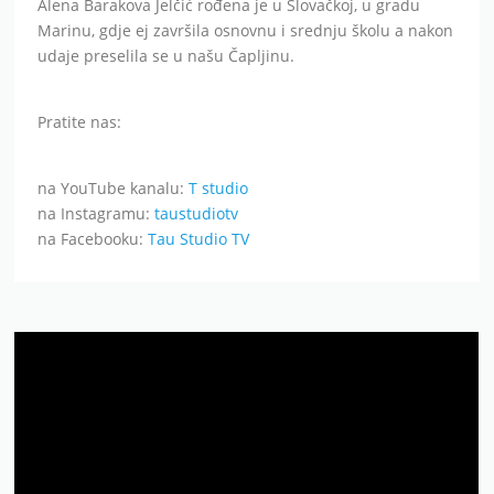
Alena Barakova Jelčić rođena je u Slovačkoj, u gradu
Marinu, gdje ej završila osnovnu i srednju školu a nakon
udaje preselila se u našu Čapljinu.
Pratite nas:
na YouTube kanalu:
T studio
na Instagramu:
taustudiotv
na Facebooku:
Tau Studio TV