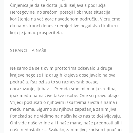
Činjenica je da se dosta ljudi iseljava s područja
Hercegovine, no srećom, postoji i obrnuta situacija
korištenja na već gore navedenom području.
Vjerujemo
da nam stranci donose nemjerljivo bogatstvo i kulturu
koja je jamac prosperiteta.
STRANCI – A NAŠI!
Ne samo da se s ovim prostorima odsevalo u druge
krajeve nego se i iz drugih krajeva doseljavalo na ova
područja.
Razlozi za to su raznovrsni: posao,
obrazovanje, ljubav … Premda smo mi manja sredina,
ipak među nama žive takve osobe.
One su pravo blago.
Vrijedi poslušati o njihovim iskustvima života s nama i
među nama.
Sigurno su njihova zapažanja zanimljiva.
Ponekad se ne vidimo na način kako nas to doživljavaju.
Oni vide naše vrline ali i naše mane, naše prednosti ali i
naše nedostatke … Svakako, zanimljivo, korisno i poučno