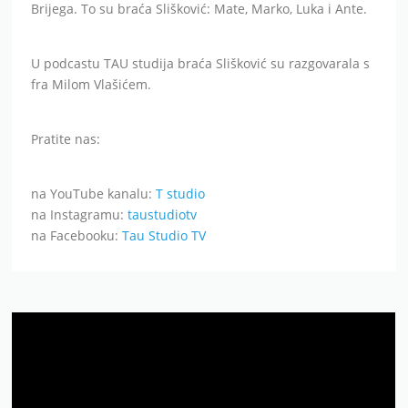
Brijega. To su braća Slišković: Mate, Marko, Luka i Ante.
U podcastu TAU studija braća Slišković su razgovarala s
fra Milom Vlašićem.
Pratite nas:
na YouTube kanalu:
T studio
na Instagramu:
taustudiotv
na Facebooku:
Tau Studio TV