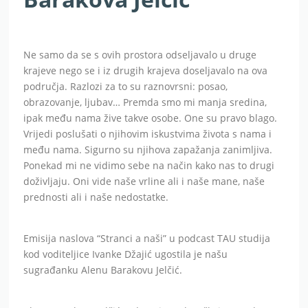
Ne samo da se s ovih prostora odseljavalo u druge
krajeve nego se i iz drugih krajeva doseljavalo na ova
područja. Razlozi za to su raznovrsni: posao,
obrazovanje, ljubav… Premda smo mi manja sredina,
ipak među nama žive takve osobe. One su pravo blago.
Vrijedi poslušati o njihovim iskustvima života s nama i
među nama. Sigurno su njihova zapažanja zanimljiva.
Ponekad mi ne vidimo sebe na način kako nas to drugi
doživljaju. Oni vide naše vrline ali i naše mane, naše
prednosti ali i naše nedostatke.
Emisija naslova “Stranci a naši” u podcast TAU studija
kod voditeljice Ivanke Džajić ugostila je našu
sugrađanku Alenu Barakovu Jelčić.