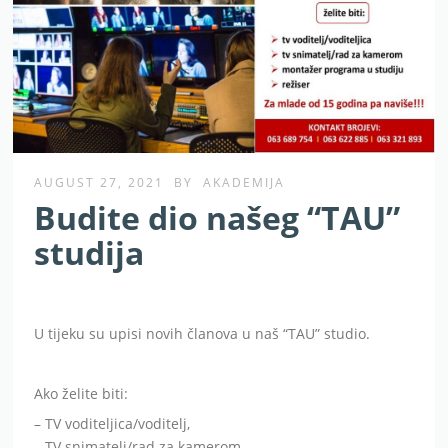
AUGUST 27, 2021
BY
AKADEMIJA
Budite dio našeg “TAU”
studija
U tijeku su upisi novih članova u naš “TAU” studio.
Ako želite biti:
– TV voditeljica/voditelj,
– TV snimatelj/rad za kamerom,