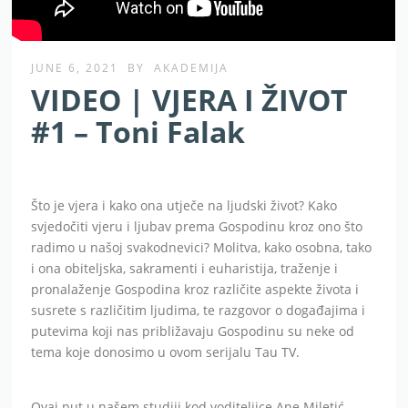
JUNE 6, 2021
BY
AKADEMIJA
VIDEO | VJERA I ŽIVOT
#1 – Toni Falak
Što je vjera i kako ona utječe na ljudski život? Kako
svjedočiti vjeru i ljubav prema Gospodinu kroz ono što
radimo u našoj svakodnevici? Molitva, kako osobna, tako
i ona obiteljska, sakramenti i euharistija, traženje i
pronalaženje Gospodina kroz različite aspekte života i
susrete s različitim ljudima, te razgovor o događajima i
putevima koji nas približavaju Gospodinu su neke od
tema koje donosimo u ovom serijalu Tau TV.
Ovaj put u našem studiji kod voditeljice Ane Miletić