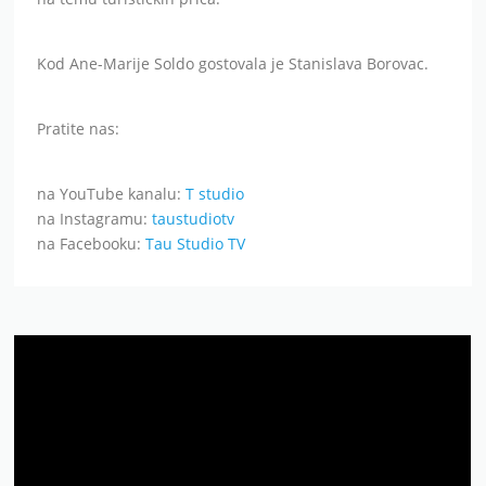
Kod Ane-Marije Soldo gostovala je Stanislava Borovac.
Pratite nas:
na YouTube kanalu:
T studio
na Instagramu:
taustudiotv
na Facebooku:
Tau Studio TV