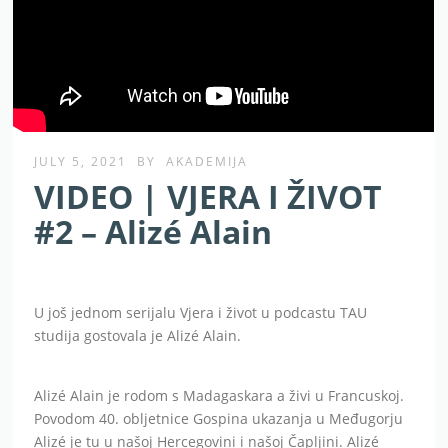
JULY 5, 2021
BY
AKADEMIJA
VIDEO | VJERA I ŽIVOT
#2 – Alizé Alain
U još jednom serijalu Vjera i život u podcastu TAU
studija gostovala je Alizé Alain.
Alizé Alain je rodom s Madagaskara a živi u Francuskoj.
Povodom 40. obljetnice Gospina ukazanja u Međugorju
Alizé je tu u našoj Hercegovini i našoj Čapljini. Alizé