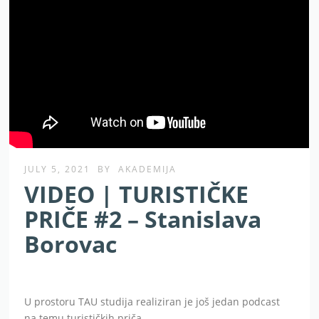
JULY 5, 2021
BY
AKADEMIJA
VIDEO | TURISTIČKE
PRIČE #2 – Stanislava
Borovac
U prostoru TAU studija realiziran je još jedan podcast
na temu turističkih priča.