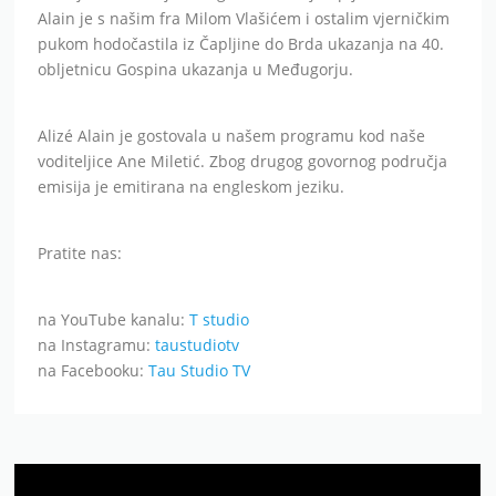
Alain je s našim fra Milom Vlašićem i ostalim vjerničkim
pukom hodočastila iz Čapljine do Brda ukazanja na 40.
obljetnicu Gospina ukazanja u Međugorju.
Alizé Alain je gostovala u našem programu kod naše
voditeljice Ane Miletić. Zbog drugog govornog područja
emisija je emitirana na engleskom jeziku.
Pratite nas:
na YouTube kanalu:
T studio
na Instagramu:
taustudiotv
na Facebooku:
Tau Studio TV