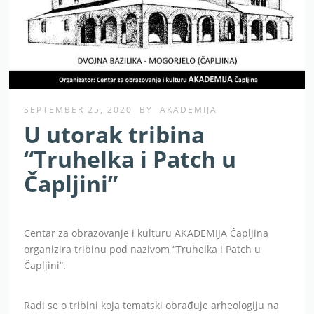
SEPTEMBER 25, 2020
BY
AKADEMIJA
U utorak tribina
“Truhelka i Patch u
Čapljini”
Centar za obrazovanje i kulturu AKADEMIJA Čapljina
organizira tribinu pod nazivom “Truhelka i Patch u
Čapljini”.