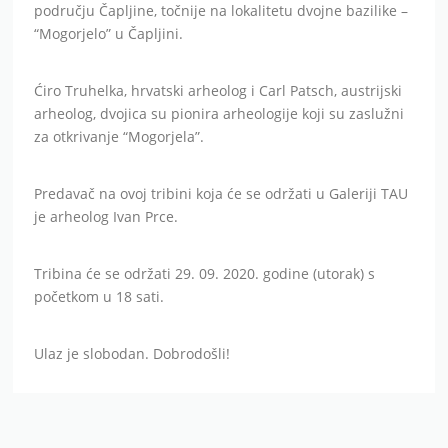
Radi se o tribini koja tematski obrađuje arheologiju na
području Čapljine, točnije na lokalitetu dvojne bazilike –
“Mogorjelo” u Čapljini.
Ćiro Truhelka, hrvatski arheolog i Carl Patsch, austrijski
arheolog, dvojica su pionira arheologije koji su zaslužni
za otkrivanje “Mogorjela”.
Predavač na ovoj tribini koja će se održati u Galeriji TAU
je arheolog Ivan Prce.
Tribina će se održati 29. 09. 2020. godine (utorak) s
početkom u 18 sati.
Ulaz je slobodan. Dobrodošli!