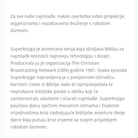
Za sve naše najmlađe, nakon završetka video projekcije,
organiziramo i nezaboravno druženje s robotom
Gizmom.
Superknjiga je animirana serija koja oživljava Bibliju za
najmlađe koristeći najnoviju tehnologiju i dizajn.
Producirala ju je organizacija The Christian
Broadcasting Network (CBN) godine 1981. Svaka epizoda
Superknjige napravljena je s povijesnom točnošću,
koristeći citate iz Biblije, kako bi ispripovijedala te
neprolazne biblijske pouke u obliku koji će
zainteresirati, oduševiti i očarati najmlađe. Superknjiga
poučava djecu vječnim moralnim istinama i životnim
vrijednostima kroz zadivljujuće biblijske avanture dvoje
djece koja putuju kroz vrijeme sa svojim prijateljem
robotom Gizmom.