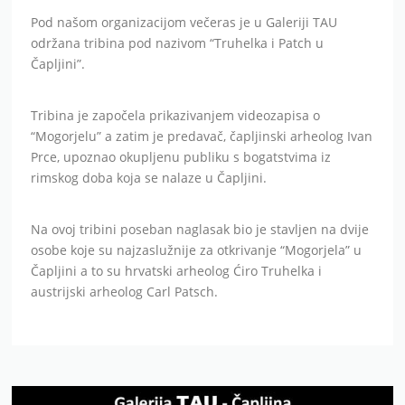
Pod našom organizacijom večeras je u Galeriji TAU
održana tribina pod nazivom “Truhelka i Patch u
Čapljini”.
Tribina je započela prikazivanjem videozapisa o
“Mogorjelu” a zatim je predavač, čapljinski arheolog Ivan
Prce, upoznao okupljenu publiku s bogatstvima iz
rimskog doba koja se nalaze u Čapljini.
Na ovoj tribini poseban naglasak bio je stavljen na dvije
osobe koje su najzaslužnije za otkrivanje “Mogorjela” u
Čapljini a to su hrvatski arheolog Ćiro Truhelka i
austrijski arheolog Carl Patsch.