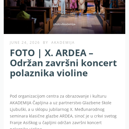
JUNE 24, 2026
BY
AKADEMIJA
FOTO | X. ARDEA –
Održan završni koncert
polaznika violine
Pod organizacijom centra za obrazovanje i kulturu
AKADEMIJA Čapljina a uz partnerstvo Glazbene škole
Ljubuški, a u sklopu jubilarnog X. Međunarodnog
seminara klasične glazbe ARDEA, sinoć je u crkvi svetog
Franje Asiškog u čapljini održan završni koncert