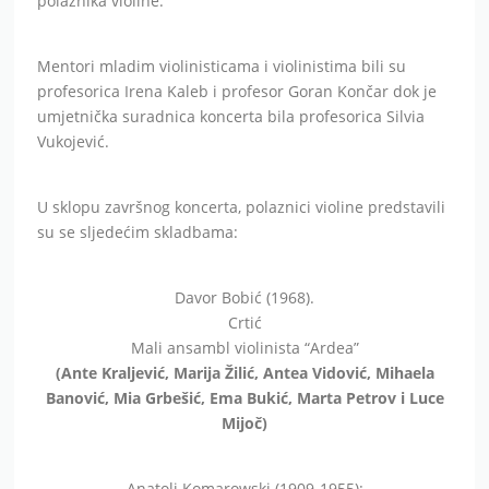
polaznika violine.
Mentori mladim violinisticama i violinistima bili su
profesorica Irena Kaleb i profesor Goran Končar dok je
umjetnička suradnica koncerta bila profesorica Silvia
Vukojević.
U sklopu završnog koncerta, polaznici violine predstavili
su se sljedećim skladbama:
Davor Bobić (1968).
Crtić
Mali ansambl violinista “Ardea”
(Ante Kraljević, Marija Žilić, Antea Vidović, Mihaela
Banović, Mia Grbešić, Ema Bukić, Marta Petrov i Luce
Mijoč)
Anatoli Komarowski (1909-1955):