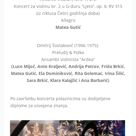
Koncert za violinu br. 2 u G-duru “Ljeto”, op. 8, RV 315
(iz ciklusa Četiri godišnja doba)
Allegro
Matea Gutić
Dmitrij Šostakovič (1906-1975):
Preludij & Polka
Ansambl violinista “Ardea”
(Luce Mijoč, Ante Kraljević, Andrija Petrov, Frida Brkić,
Matea Gutić, Ela Dominiković, Rita Golemac, Irina Šilić,
Sara Brkić, Klara Kalajžić i Ana Barbarić)
Po završetku koncerta polaznicima su dodijeljene
diplome za usvojena znanja.