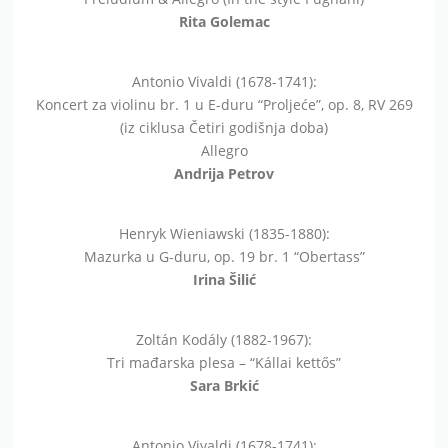
Rita Golemac
Antonio Vivaldi (1678-1741):
Koncert za violinu br. 1 u E-duru “Proljeće”, op. 8, RV 269
(iz ciklusa Četiri godišnja doba)
Allegro
Andrija Petrov
Henryk Wieniawski (1835-1880):
Mazurka u G-duru, op. 19 br. 1 “Obertass”
Irina Šilić
Zoltán Kodály (1882-1967):
Tri mađarska plesa – “Kállai kettős”
Sara Brkić
Antonio Vivaldi (1678-1741):