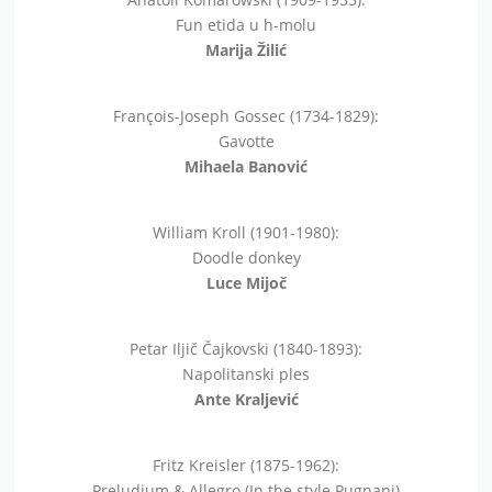
Fun etida u h-molu
Marija Žilić
François-Joseph Gossec (1734-1829):
Gavotte
Mihaela Banović
William Kroll (1901-1980):
Doodle donkey
Luce Mijoč
Petar Iljič Čajkovski (1840-1893):
Napolitanski ples
Ante Kraljević
Fritz Kreisler (1875-1962):
Preludium & Allegro (In the style Pugnani)