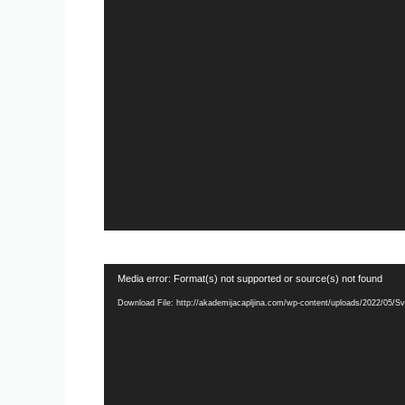
Video
Media error: Format(s) not supported or source(s) not found
Player
Download File: http://akademijacapljina.com/wp-content/uploads/2022/05/S