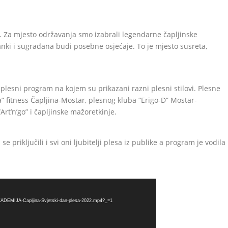
sa. Za mjesto održavanja smo izabrali legendarne čapljinske
nki i sugrađana budi posebne osjećaje. To je mjesto susreta,
lesni program na kojem su prikazani razni plesni stilovi. Plesne
” fitness Čapljina-Mostar, plesnog kluba “Erigo-D” Mostar-
Art’n’go” i čapljinske mažoretkinje.
priključili i svi oni ljubitelji plesa iz publike a program je vodila
AKADEMIJA-Capljina-Svjetski-dan-plesa-2022.mp4?_=1