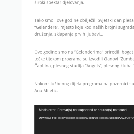
široki spektar djelovanja.
Tako smo i ove godine obilježili Svjetski dan ple
“Gelendere”, mjesto koje kod naših brojni sugrađa
druženja, sklapanja prvih ljubavi…
Ove godine smo na “Gelenderima” priredili bogat p
točke tijekom programa su izvodili članovi “Zumba
Čapljina, plesnog studija “Angels”, plesnog kluba “
Nakon službenog dijela programa na pozornici su se 
Ana Miletić.
Video
Media error: Format(s) not supported or source(s) not found
Player
Download File: http://akademijacapljina.com/wp-content/uploads/2022/05/