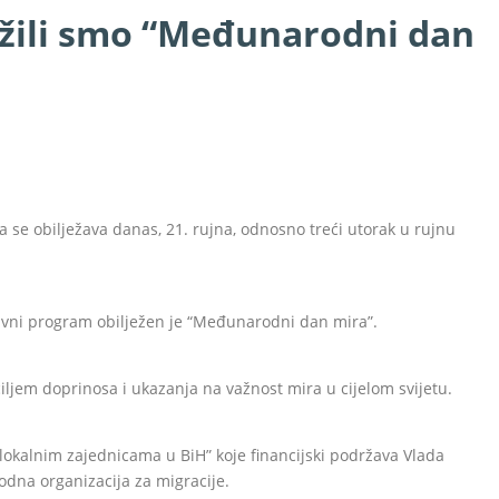
ežili smo “Međunarodni dan
 se obilježava danas, 21. rujna, odnosno treći utorak u rujnu
bavni program obilježen je “Međunarodni dan mira”.
s ciljem doprinosa i ukazanja na važnost mira u cijelom svijetu.
lokalnim zajednicama u BiH” koje financijski podržava Vlada
dna organizacija za migracije.