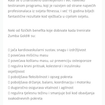
Radi se o znanstveno utemeljenom i već naveliko
testiranom programu, koji je razvijen od strane najvećih
profesionalaca iz svijeta fitnessa, i već 15 godina bilježi
fantastične rezultate kod vježbača u cijelom svijetu.
Neki od fizičkih benefita koje dobivate kada trenirate
Zumba Gold® su:
 jača kardiovaskularni sustav, snagu i izdržljivost
 povećava mišićnu masu
 povećava koštanu masu, uz prevenciju osteoporoze
 regulira krvni pritisak, kolesterol i inzulinsku
osjetljivost
 poboljšava fleksibilnost i opseg pokreta
 poboljšava držanje, balans, koordinaciju i motoriku
 dugoročno osigurava vitalnost i agilnost
 regulira tjelesnu težinu i smanjuje bol kod obavljanja
svakodnevnih pokreta