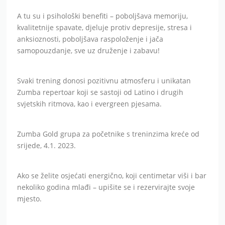
A tu su i psihološki benefiti – poboljšava memoriju,
kvalitetnije spavate, djeluje protiv depresije, stresa i
anksioznosti, poboljšava raspoloženje i jača
samopouzdanje, sve uz druženje i zabavu!
Svaki trening donosi pozitivnu atmosferu i unikatan
Zumba repertoar koji se sastoji od Latino i drugih
svjetskih ritmova, kao i evergreen pjesama.
Zumba Gold grupa za početnike s treninzima kreće od
srijede, 4.1. 2023.
Ako se želite osjećati energično, koji centimetar viši i bar
nekoliko godina mlađi – upišite se i rezervirajte svoje
mjesto.