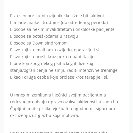
 za seniore i umirovljenike koji žele biti aktivni
 mlade majke i trudnice (do određenog perioda)
 osobe sa nekim invaliditetom i onkološke pacijente
 osobe sa poteškoćama u razvoju
 osobe sa Down sindromom
 sve koji su imali neku ozljedu, operaciju i sl.
 sve koji su prošli kroz neku rehabilitaciju
 one koji zbog nekog psihičkog ili fizičkog
stanja/ograničenja ne smiju raditi intenzivne treninge
 kao i druge osobe koje prolaze kroz terapije i sl.
U mnogim zemljama liječnici svojim pacijentima
redovno propisuju upravo ovakve aktivnosti, a sada i u
Čapljini imate priliku vježbati u ugodnom i sigurnom
okruženju, uz glazbu koja motivira.