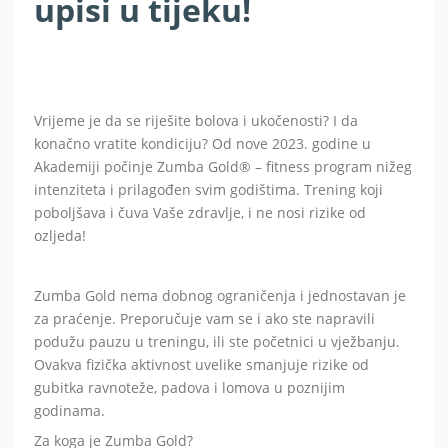
upisi u tijeku!
Vrijeme je da se riješite bolova i ukočenosti? I da
konačno vratite kondiciju? Od nove 2023. godine u
Akademiji počinje Zumba Gold® – fitness program nižeg
intenziteta i prilagođen svim godištima. Trening koji
poboljšava i čuva Vaše zdravlje, i ne nosi rizike od
ozljeda!
Zumba Gold nema dobnog ograničenja i jednostavan je
za praćenje. Preporučuje vam se i ako ste napravili
podužu pauzu u treningu, ili ste početnici u vježbanju.
Ovakva fizička aktivnost uvelike smanjuje rizike od
gubitka ravnoteže, padova i lomova u poznijim
godinama.
Za koga je Zumba Gold?