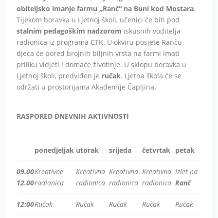
obiteljsko imanje farmu „Ranč“ na Buni kod Mostara
.
Tijekom boravka u Ljetnoj školi, učenici će biti pod
stalnim pedagoškim nadzorom
iskusnih voditelja
radionica iz programa CTK. U okviru posjete Ranču
djeca će pored brojnih biljnih vrsta na farmi imati
priliku vidjeti i domaće životinje. U sklopu boravka u
Ljetnoj školi, predviđen je
ručak
. Ljetna škola će se
održati u prostorijama Akademije Čapljina.
RASPORED DNEVNIH AKTIVNOSTI
ponedjeljak
utorak
srijeda
četvrtak
petak
09.00
Kreativne
Kreativna
Kreativna
Kreativna
Izlet na
12.00
radionica
radionica
radionica
radionica
Ranč
12:00
Ručak
Ručak
Ručak
Ručak
Ručak