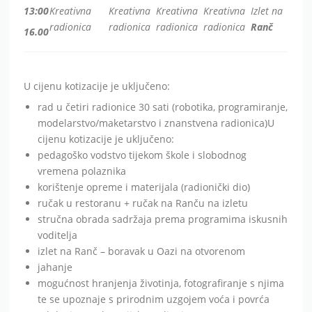
13:00
Kreativna
Kreativna
Kreativna
Kreativna
Izlet na
radionica
radionica
radionica
radionica
Ranč
16.00
U cijenu kotizacije je uključeno:
rad u četiri radionice 30 sati (robotika, programiranje,
modelarstvo/maketarstvo i znanstvena radionica)U
cijenu kotizacije je uključeno:
pedagoško vodstvo tijekom škole i slobodnog
vremena polaznika
korištenje opreme i materijala (radionički dio)
ručak u restoranu + ručak na Ranču na izletu
stručna obrada sadržaja prema programima iskusnih
voditelja
izlet na Ranč – boravak u Oazi na otvorenom
jahanje
mogućnost hranjenja životinja, fotografiranje s njima
te se upoznaje s prirodnim uzgojem voća i povrća