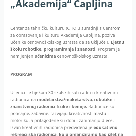
„Akademija“ Čapljina
Centar za tehničku kulturu (CTK) u suradnji s Centrom
za obrazovanje i kulturu Akademija Čapljina, poziva
učenike osnovnoškolskog uzrasta da se uključe u
Ljetnu
školu robotike, programiranja i znanosti
. Program je
namijenjen
učenicima
osnovnoškolskog uzrasta.
PROGRAM
Učenici će tijekom 30 školskih sati raditi u kreativnim
radionicama
modelarstva/maketarstva
,
robotike
i
znanstvenoj radionici fizike i kemije.
Radionice su
poticajne, zabavne, razvijaju kreativnost, maštu i
motoriku, a prilagođene su dobi i zanimanju djece.
Izvan kreativnih radionica predviđena je
edukativno
rekreacijska radionica, koju organiziramo kao izlet na