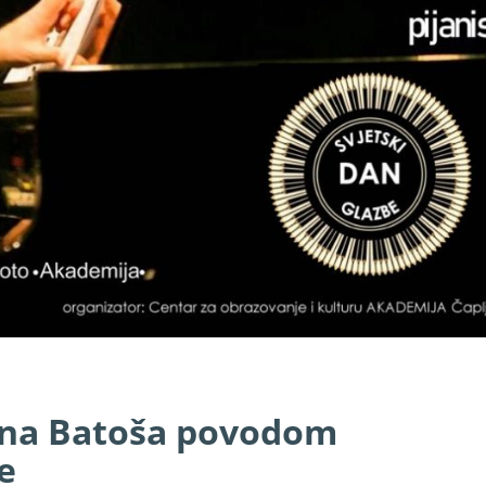
vana Batoša povodom
e