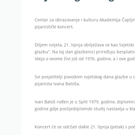
Centar za obrazovanje i kulturu Akademija Čaplji
pijanistički koncert.
Diljem svijeta, 21. lipnja obilježava se kao Svjet
glazbu”. Na taj dan glazbenici priređuju besplatne
Ideja o ovome živi još od 1976. godine, a i ove go
Svi posjetitelji povodom svjetskog dana glazbe u 
pijanista Ivana Batoša.
Ivan Batoš rođen je u Split 1979. godine, diplomir
godine gdje poslijediplomski studij nastavlja u kla
Koncert će se održati dakle 21. lipnja (petak) s po