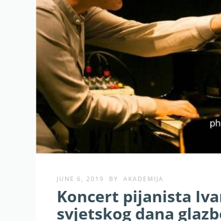
JUNE 6, 2019
BY
AKADEMIJA
Koncert pijanista I
svjetskog dana glazb