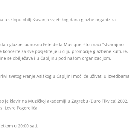
na u sklopu obilježavanja svjetskog dana glazbe organizira
ski dan glazbe, odnosno Fete de la Musique, što znači “stvarajmo
 koncerte za sve posjetitelje u cilju promocije glazbene kulture.
dine se obilježava i u Čapljinu pod našom organizacijom.
crkvi svetog Franje Asiškog u Čapljini moći će uživati u izvedbama
ao je klavir na Muzičkoj akademiji u Zagrebu (Đuro Tikvica) 2002.
si Lovre Pogorelića.
četkom u 20:00 sati.