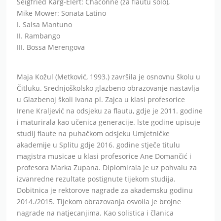
Seigfried Karg-Elert: Chaconne (za flautu solo),
Mike Mower: Sonata Latino
I. Salsa Mantuno
II. Rambango
III. Bossa Merengova
Maja Kožul (Metković, 1993.) završila je osnovnu školu u
Čitluku. Srednjoškolsko glazbeno obrazovanje nastavlja
u Glazbenoj školi Ivana pl. Zajca u klasi profesorice
Irene Kraljević na odsjeku za flautu, gdje je 2011. godine
i maturirala kao učenica generacije. lste godine upisuje
studij flaute na puhačkom odsjeku Umjetničke
akademije u Splitu gdje 2016. godine stječe titulu
magistra musicae u klasi profesorice Ane Domančić i
profesora Marka Zupana. Diplomirala je uz pohvalu za
izvanredne rezultate postignute tijekom studija.
Dobitnica je rektorove nagrade za akademsku godinu
2014./2015. Tijekom obrazovanja osvoiIa je brojne
nagrade na natjecanjima. Kao solistica i članica