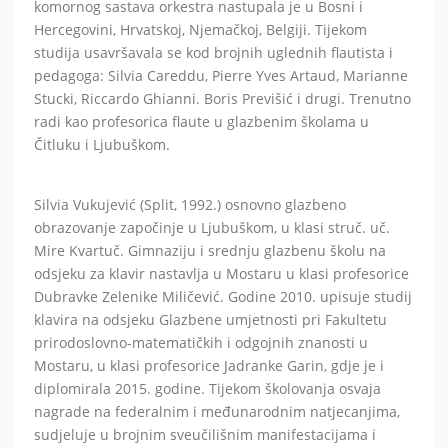
komornog sastava orkestra nastupala je u Bosni i
Hercegovini, Hrvatskoj, Njemačkoj, Belgiji. Tijekom
studija usavršavala se kod brojnih uglednih flautista i
pedagoga: Silvia Careddu, Pierre Yves Artaud, Marianne
Stucki, Riccardo Ghianni. Boris Previšić i drugi. Trenutno
radi kao profesorica flaute u glazbenim školama u
Čitluku i Ljubuškom.
Silvia Vukujević (Split, 1992.) osnovno glazbeno
obrazovanje započinje u Ljubuškom, u klasi struč. uč.
Mire Kvartuč. Gimnaziju i srednju glazbenu školu na
odsjeku za klavir nastavlja u Mostaru u klasi profesorice
Dubravke Zelenike Miličević. Godine 2010. upisuje studij
klavira na odsjeku Glazbene umjetnosti pri Fakultetu
prirodoslovno-matematičkih i odgojnih znanosti u
Mostaru, u klasi profesorice Jadranke Garin, gdje je i
diplomirala 2015. godine. Tijekom školovanja osvaja
nagrade na federalnim i međunarodnim natjecanjima,
sudjeluje u brojnim sveučilišnim manifestacijama i