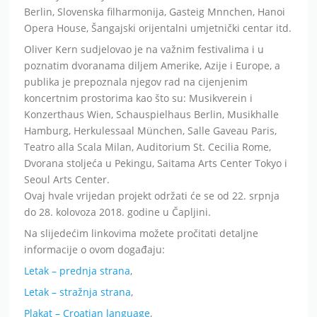
Berlin, Slovenska filharmonija, Gasteig Mnnchen, Hanoi
Opera House, Šangajski orijentalni umjetnički centar itd.
Oliver Kern sudjelovao je na važnim festivalima i u
poznatim dvoranama diljem Amerike, Azije i Europe, a
publika je prepoznala njegov rad na cijenjenim
koncertnim prostorima kao što su: Musikverein i
Konzerthaus Wien, Schauspielhaus Berlin, Musikhalle
Hamburg, Herkulessaal München, Salle Gaveau Paris,
Teatro alla Scala Milan, Auditorium St. Cecilia Rome,
Dvorana stoljeća u Pekingu, Saitama Arts Center Tokyo i
Seoul Arts Center.
Ovaj hvale vrijedan projekt održati će se od 22. srpnja
do 28. kolovoza 2018. godine u Čapljini.
Na slijedećim linkovima možete pročitati detaljne
informacije o ovom događaju:
Letak – prednja strana
,
Letak – stražnja strana
,
Plakat – Croatian language
,