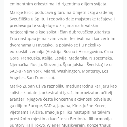
eminentnim orkestrima i dirigentima diljem svijeta.
Maroje Brčić podučava gitaru na Umjetničkoj akademiji
Sveučilišta u Splitu i redovito daje majstorske tečajeve i
predavanja te sudjeluje u žirijima na hrvatskim
natjecanjima a kao solist i član dubrovačkog gitarista
Trio nastupao je na svim većim festivalima i koncertnim
dvoranama u Hrvatskoj, a pojavio se i u nekoliko
europskih zemalja (Austrija, Bosna i Hercegovina, Crna
Gora, Francuska, Italija, Latvija, Mađarska, Nizozemska,
Njemačka, Rusija, Slovenija, Španjolska i Švedska) te u
SAD-u (New York, Miami, Washington, Monterey, Los
Angeles, San Francisco).
Marko Zupan uživa raznoliku međunarodnu karijeru kao
solist, skladatelj, orkestralni igrač, improvizator, učitelj i
aranžer. Njegove česte koncertne aktivnosti odvele su
ga diljem Europe, SAD-a, Japana, Kine, Južne Koree,
Vijetnama i Alžira. Imao je priliku nastupiti na takvim
prestižnim mjestima kao što su Berlinska filharmonija,
Suntory Hall Tokyo, Wiener Musikverein, Konzerthaus