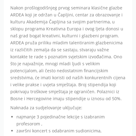
Nakon prošlogodišnjeg prvog seminara klasične glazbe
ARDEA koji je održan u Čapljini, centar za obrazovanje i
kulturu Akademija Čapljina sa svojim partnerima, u
sklopu programa Kreativna Europa i ovog ljeta donosi u
naš grad bogat kreativni, kulturni i glazbeni program.
ARDEA pruža priliku mladim talentiranim glazbenicima
iz različitih zemalja da se sastaju, stvaraju važne
kontakte te rade s poznatim svjetskim izvođačima. Ono
što je najvažnije, mnogi mladi ljudi s velikim
potencijalom, ali često nedostatnim financijskim
sredstvima, će imati koristi od naših konkurentnih cijena
i velike prakse i uvjeta smještaja. Broj stipendija koji
pokrivaju troškove smještaja je ograničen. Polaznici iz
Bosne i Hercegovine imaju stipendije u iznosu od 50%.
Naknada za sudjelovanje uključuje:
najmanje 3 pojedinačne lekcije s izabranim
profesorom ,
završni koncert s odabranim sudionicima,